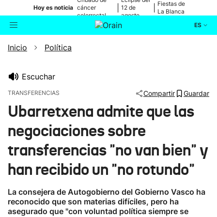
Fiestas de
|
|
Hoy es noticia
cáncer
12 de
La Blanca
colorrectal
agosto
ES
Inicio
Política
Actualidad
Buscador
Política
Escuchar
TRANSFERENCIAS
Compartir
Guardar
Cultura
Ubarretxena admite que las
negociaciones sobre
Ikusmiran
transferencias "no van bien" y
Eguraldia
han recibido un "no rotundo"
La consejera de Autogobierno del Gobierno Vasco ha
reconocido que son materias difíciles, pero ha
asegurado que "con voluntad política siempre se