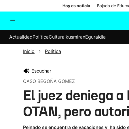
Hoy es noticia
Bajada de Edurne
Actualidad
Política
Cul
Actualidad
Política
Cultura
Ikusmiran
Eguraldia
Sociedad
Elecciones
Economía
Inicio
Política
Internacional
Escuchar
CASO BEGOÑA GOMEZ
El juez deniega a
OTAN, pero autori
Peinado se encuentra de vacaciones y ha sido el