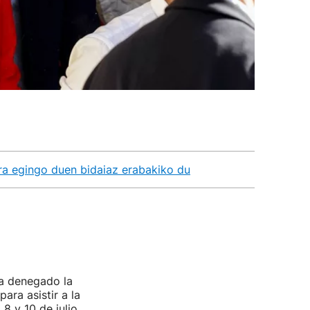
a egingo duen bidaiaz erabakiko du
ha denegado la
ara asistir a la
 8 y 10 de julio