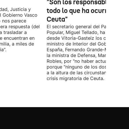
"Son los responsables de
dad, Justicia y
todo lo que ha ocurrido en
l Gobierno Vasco
Ceuta"
o nos parece
era respuesta (del
El secretario general del Partido
 trasladar a
Popular, Miguel Tellado, ha exigido
e encuentran en
desde Vitoria-Gasteiz los ceses del
ilia, a miles de
ministro de Interior del Gobierno de
a".
España, Fernando Grande-Marlaska, 
la ministra de Defensa, Margarita
Robles, por "no haber actuado" y
porque "ninguno de los dos ha estad
a la altura de las circunstancias" ante 
crisis migratoria de Ceuta.