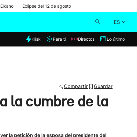
|
 Elkano
Eclipse del 12 de agosto
ES
dia
Klisk
Para ti
Directos
Lo último
Klisk
Directos
Para ti
Compartir
Guardar
a la cumbre de la
Lo último
r la petición de la esposa del presidente del