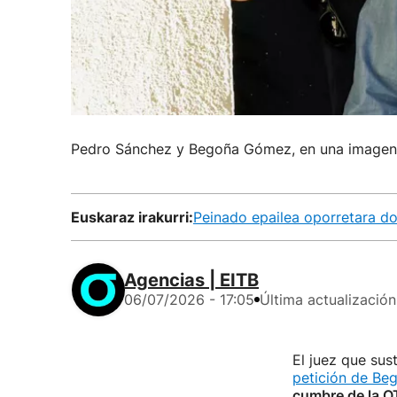
Pedro Sánchez y Begoña Gómez, en una imagen 
Euskaraz irakurri:
Peinado epailea oporretara d
Agencias | EITB
06/07/2026 - 17:05
Última actualización
El juez que sus
petición de B
cumbre de la 