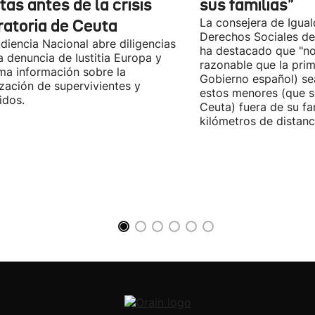
tas antes de la crisis
sus familias"
ratoria de Ceuta
La consejera de Igual
Derechos Sociales de
diencia Nacional abre diligencias
ha destacado que "n
la denuncia de Iustitia Europa y
razonable que la prim
ma información sobre la
Gobierno español) sea
ización de supervivientes y
estos menores (que s
idos.
Ceuta) fuera de su fam
kilómetros de distanci