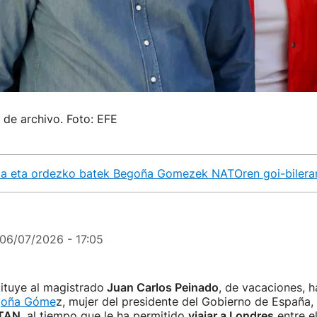
de archivo. Foto: EFE
oa eta ordezko batek Begoña Gomezek NATOren goi-bilerar
06/07/2026 - 17:05
tituye al magistrado
Juan Carlos Peinado
, de vacaciones, 
egoña Góme
z, mujer del presidente del Gobierno de España, p
OTAN
, al tiempo que le ha permitido
viajar a Londres
entre el