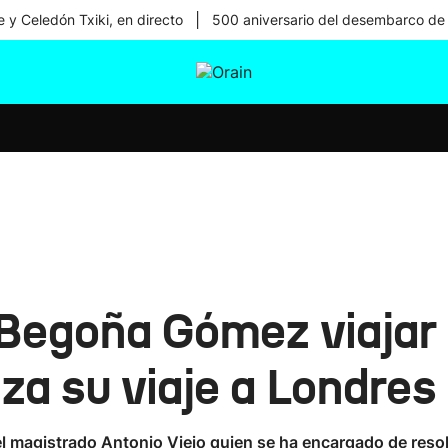
|
 y Celedón Txiki, en directo
500 aniversario del desembarco de
tura
Ikusmiran
Egural
Salud
Tecnología
 Begoña Gómez viajar 
za su viaje a Londres
 magistrado Antonio Viejo quien se ha encargado de resolve