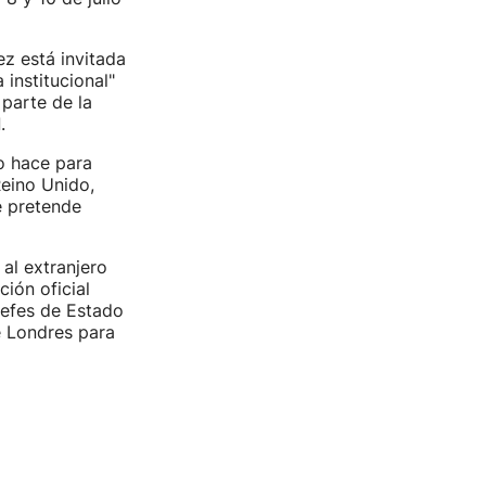
z está invitada
institucional"
parte de la
l
.
lo hace para
Reino Unido,
e pretende
 al extranjero
ción oficial
Jefes de Estado
e Londres para