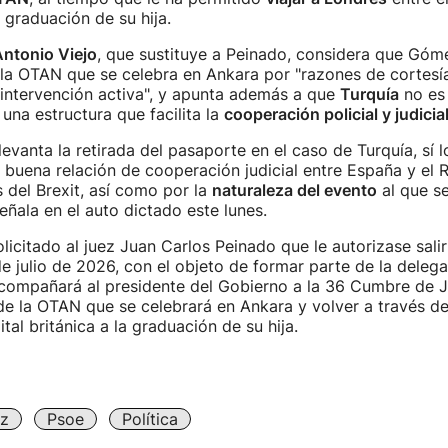
a graduación de su hija.
ntonio Viejo
, que sustituye a Peinado, considera que Góme
la OTAN que se celebra en Ankara por "razones de cortesía 
 intervención activa", y apunta además a que
Turquía
no es 
una estructura que facilita la
cooperación policial y judicia
levanta la retirada del pasaporte en el caso de Turquía, sí 
 buena relación de cooperación judicial entre España y el 
 del Brexit, así como por la
naturaleza del evento
al que s
señala en el auto dictado este lunes.
icitado al juez Juan Carlos Peinado que le autorizase salir
de julio de 2026, con el objeto de formar parte de la delega
compañará al presidente del Gobierno a la 36 Cumbre de 
de la OTAN que se celebrará en Ankara y volver a través d
pital británica a la graduación de su hija.
z
Psoe
Política