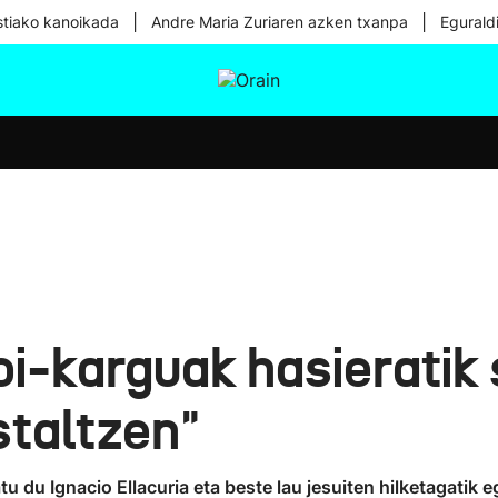
|
|
tiako kanoikada
Andre Maria Zuriaren azken txanpa
Egurald
tura
Ikusmiran
Egural
Osasuna
Teknologia
Goi-karguak hasieratik 
staltzen"
u du Ignacio Ellacuria eta beste lau jesuiten hilketagatik e