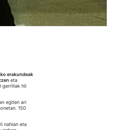
ako erakundeak
ltzen
eta
gerrillak hil
n egiten ari
honetan. 150
i nahian eta