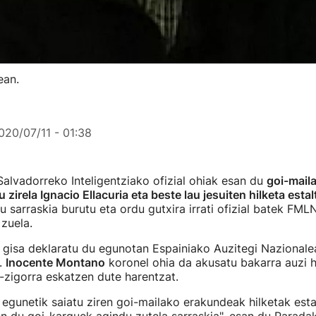
ean.
020/07/11 - 01:38
Salvadorreko Inteligentziako ofizial ohiak esan du
goi-mail
u zirela Ignacio Ellacuria eta beste lau jesuiten hilketa esta
 sarraskia burutu eta ordu gutxira irrati ofizial batek FMLN 
u zuela.
gisa deklaratu du egunotan Espainiako Auzitegi Nazionalea
.
Inocente Montano
koronel ohia da akusatu bakarra auzi 
-zigorra eskatzen dute harentzat.
egunetik saiatu ziren goi-mailako erakundeak hilketak estal