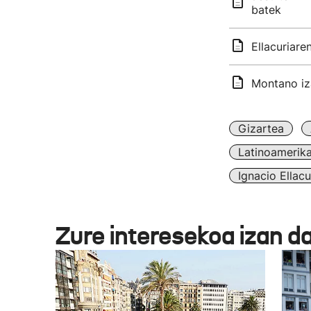
batek
Ellacuriare
Montano iz
Gizartea
Latinoamerik
Ignacio Ellac
Zure interesekoa izan d