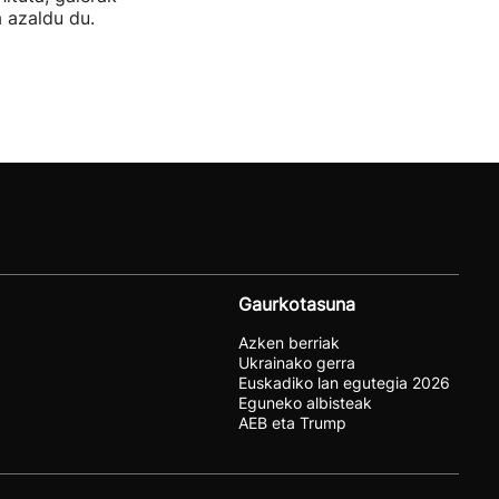
 azaldu du.
Gaurkotasuna
Azken berriak
Ukrainako gerra
Euskadiko lan egutegia 2026
Eguneko albisteak
AEB eta Trump