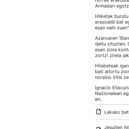
horrek erakuste
Armadari egotzi
Hilketak burut
erasoaldi bat e
esan nahi zue
Azaroaren 16an,
deitu zituzten
esan ziola kont
zortzi zirela jak
Hilabeteak igar
bati aitortu zio
noraino iritsi z
Ignacio Ellacur
Nazionalean egi
en.
Lekuko bate
Jesuiten h