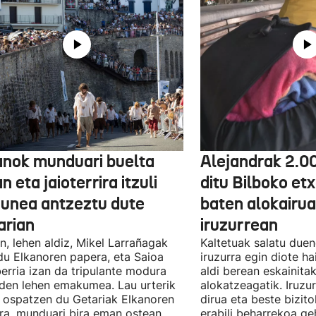
anok munduari buelta
Alejandrak 2.0
 eta jaioterrira itzuli
ditu Bilboko etx
 unea antzeztu dute
baten alokairu
arian
iruzurrean
n, lehen aldiz, Mikel Larrañagak
Kaltetuak salatu due
du Elkanoren papera, eta Saioa
iruzurra egin diote ha
erria izan da tripulante modura
aldi berean eskainita
 den lehen emakumea. Lau urterik
alokatzeagatik. Iruzu
 ospatzen du Getariak Elkanoren
dirua eta beste bizit
iera, munduari bira eman ostean.
erabili beharrekoa ge