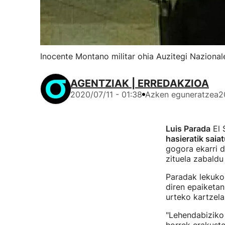
Inocente Montano militar ohia Auzitegi Nazional
AGENTZIAK | ERREDAKZIOA
2020/07/11 - 01:38
Azken eguneratzea
2
Luis Parada
El 
hasieratik saiat
gogora ekarri du
zituela zabald
Paradak lekuko 
diren epaiketan
urteko kartzela
"Lehendabiziko 