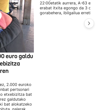
22:00etatik aurrera, A-63 errepidea
erabat itxita egongo da 3 orduz, gutx
gorabehera, ibilgailua erretiratzeko.
00 euro galdu
ebizitza
aren
nez, 2.000 euroko
inbat pertsonari
ko etxebizitza bat
rrez galdutako
oki bat alokatzeko
hituta, galerak