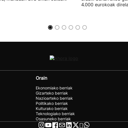
4.000 eurokoak direla
Orain
Ekonomiako berriak
Gizarteko berriak
Nazioarteko berriak
Politikako berriak
Kulturako berriak
Teknologiako berriak
Osasuneko berriak