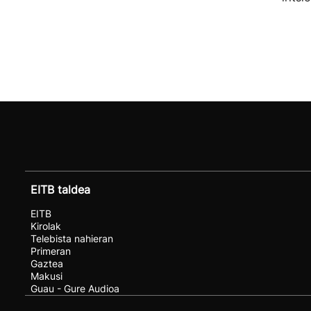
EITB taldea
EITB
Kirolak
Telebista nahieran
Primeran
Gaztea
Makusi
Guau - Gure Audioa