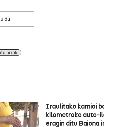
tu du
tularrak
Iraulitako kamioi batek 31
kilometroko auto-ilarak
eragin ditu Baiona inguruan