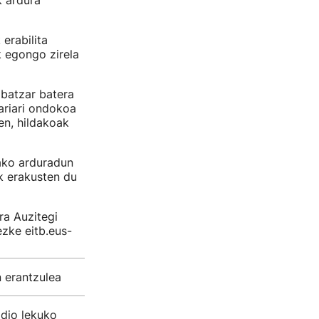
k ardura
erabilita
k egongo zirela
 batzar batera
ariari ondokoa
en, hildakoak
ako arduradun
ek erakusten du
ra Auzitegi
ezke eitb.eus-
n erantzulea
 dio lekuko