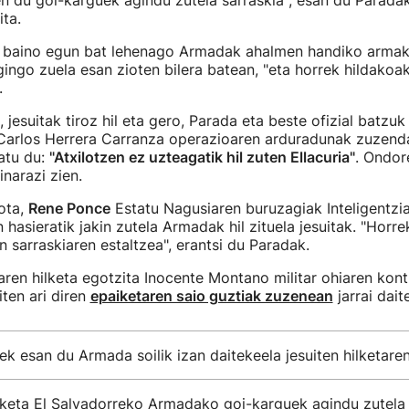
n du goi-karguek agindu zutela sarraskia", esan du Parada
ta.
u baino egun bat lehenago Armadak ahalmen handiko armak 
gingo zuela esan zioten bilera batean, "eta horrek hildakoa
n".
 jesuitak tiroz hil eta gero, Parada eta beste ofizial batzuk
. Carlos Herrera Carranza operazioaren arduradunak zuzend
atu du:
"Atxilotzen ez uzteagatik hil zuten Ellacuria"
. Ondor
inarazi zien.
ota,
Rene Ponce
Estatu Nagusiaren buruzagiak Inteligentzi
n hasieratik jakin zutela Armadak hil zituela jesuitak. "Horr
en sarraskiaren estaltzea", erantsi du Paradak.
iaren hilketa egotzita Inocente Montano militar ohiaren kont
ten ari diren
epaiketaren saio guztiak zuzenean
jarrai dait
k esan du Armada soilik izan daitekeela jesuiten hilketare
ilketa El Salvadorreko Armadako goi-karguek agindu zutela