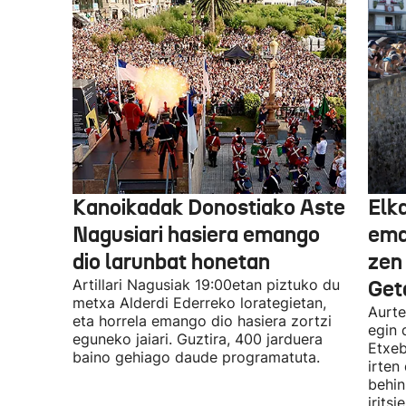
Kanoikadak Donostiako Aste
Elk
Nagusiari hasiera emango
eman
dio larunbat honetan
zen
Artillari Nagusiak 19:00etan piztuko du
Get
metxa Alderdi Ederreko lorategietan,
Aurte
eta horrela emango dio hasiera zortzi
egin 
eguneko jaiari. Guztira, 400 jarduera
Etxeb
baino gehiago daude programatuta.
irten
behin
irits