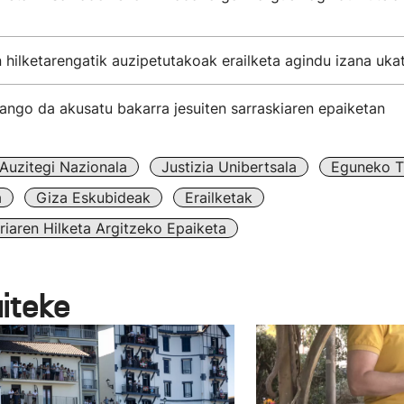
n hilketarengatik auzipetutakoak erailketa agindu izana uka
ango da akusatu bakarra jesuiten sarraskiaren epaiketan
Auzitegi Nazionala
Justizia Unibertsala
Eguneko Ti
a
Giza Eskubideak
Erailketak
uriaren Hilketa Argitzeko Epaiketa
aiteke