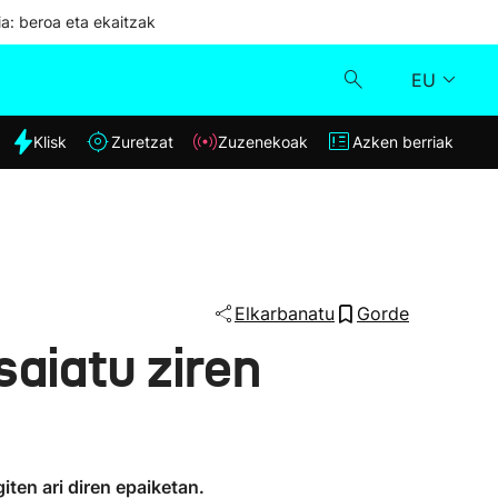
ia: beroa eta ekaitzak
EU
dia
Klisk
Zuretzat
Zuzenekoak
Azken berriak
Klisk
Zuzenekoak
Zuretzat
Elkarbanatu
Gorde
saiatu ziren
Azken berriak
giten ari diren epaiketan.