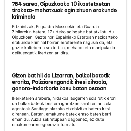
764 sarea, Gipuzkoako 10 ikastetxetan
tiroketa-mehatxuak egin zituen erakunde
kriminala
Ertzaintzak, Esquadra Mossoekin eta Guardia
Zibilarekin batera, 17 urteko adingabe bat atxilotu du
Gipuzkoan. Gazte hori Espainiako Estatuan nazioarteko
erakunde kriminal horren erreferente nagusia da, eta
gazte kalteberen sextortsio, mehatxu eta manipulazio
delituengatik ikertzen ari dira.
Gizon bat hil da Lizarran, balkoi batetik
erorita, Poliziarengandik ihesi zihoala,
genero-indarkeria kasu baten ostean
Ikerketaren arabera, hildakoa laugarren solairutik erori
da balkoi batetik bestera igarotzen saiatzen ari zela,
agenteak Santiago plazako etxebizitza batera iritsi
direnean. Bertan, emakume batek eraso baten berri
eman du. Auzia sekretupean dagoenez, ez dute
emakumearen egoeraz informatu.