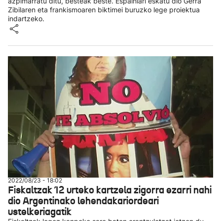
azpimarratu ditu, besteak beste. Espainiari eskatu dio Gerra
Zibilaren eta frankismoaren biktimei buruzko lege proiektua
indartzeko.
2022/08/23 - 18:02
Fiskaltzak 12 urteko kartzela zigorra ezarri nahi
dio Argentinako lehendakariordeari
ustelkeriagatik