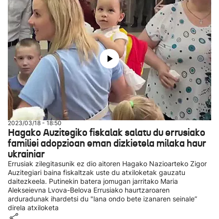
2023/03/18 - 18:50
Hagako Auzitegiko fiskalak salatu du errusiako
familiei adopzioan eman dizkietela milaka haur
ukrainiar
Errusiak zilegitasunik ez dio aitoren Hagako Nazioarteko Zigor
Auzitegiari baina fiskaltzak uste du atxiloketak gauzatu
daitezkeela. Putinekin batera jomugan jarritako Maria
Alekseievna Lvova-Belova Errusiako haurtzaroaren
arduradunak ihardetsi du "lana ondo bete izanaren seinale”
direla atxiloketa