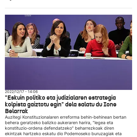
2022/12/17 - 14:06
"Eskuin politiko eta judizialaren estrategia
kolpista gaiztotu egin" dela salatu du Ione
Belarrak
Auzitegi Konstituzionalaren erreforma behin-behinean bertan
behera geratzeko balizko aukeraren harira, "legea eta
konstituzio-ordena defendatzeko" beharrezkoak diren
ekintzak hartzeko eskatu dio Podemoseko buruzagiak eta