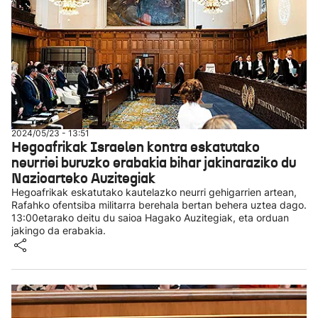
2024/05/23 - 13:51
Hegoafrikak Israelen kontra eskatutako
neurriei buruzko erabakia bihar jakinaraziko du
Nazioarteko Auzitegiak
Hegoafrikak eskatutako kautelazko neurri gehigarrien artean,
Rafahko ofentsiba militarra berehala bertan behera uztea dago.
13:00etarako deitu du saioa Hagako Auzitegiak, eta orduan
jakingo da erabakia.