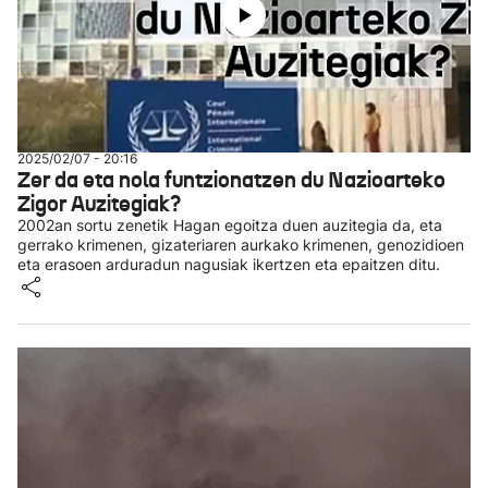
2025/02/07 - 20:16
Zer da eta nola funtzionatzen du Nazioarteko
Zigor Auzitegiak?
2002an sortu zenetik Hagan egoitza duen auzitegia da, eta
gerrako krimenen, gizateriaren aurkako krimenen, genozidioen
eta erasoen arduradun nagusiak ikertzen eta epaitzen ditu.