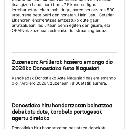
itsasgizon handi horri buruz? Elkanoren figura
lerroburuetara ekarri nahi dugu, haren heriotzaren 500.
urteurrena bete berri den honetan. Hain justu, Getarian
Elkanoren lehorreratzea antzeztuko dute gaur
arratsaldean, lau urtean behin egiten den gisara, eta
ORAINek zuzenean eskainiko du
, streaming bidez.
Zuzenean: Artillerok hasiera emango dio
2026ko Donostiako Aste Nagusiari
Kanoikadak Donostiako Aste Nagusiari hasiera emango
dio. "Artillero 2026", zuzenean 18:00etatik aurrera.
Donostiako hiru hondartzetan bainatzea
debekatu dute, karabela portugesak
agertu direlako
Donostiako hiru hondartzetan bainatzea debekatu