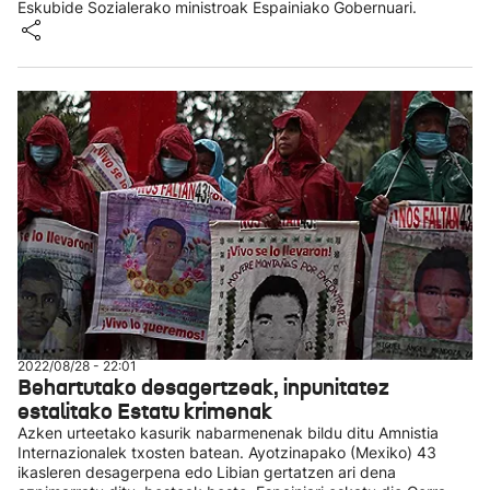
Eskubide Sozialerako ministroak Espainiako Gobernuari.
2022/08/28 - 22:01
Behartutako desagertzeak, inpunitatez
estalitako Estatu krimenak
Azken urteetako kasurik nabarmenenak bildu ditu Amnistia
Internazionalek txosten batean. Ayotzinapako (Mexiko) 43
ikasleren desagerpena edo Libian gertatzen ari dena