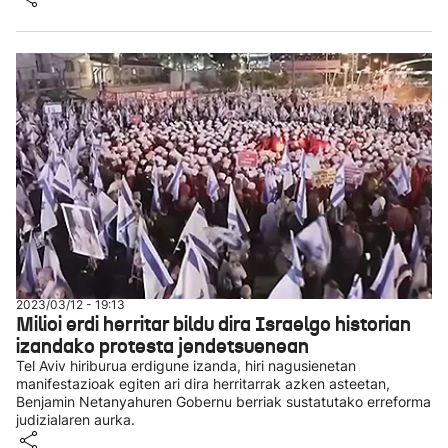
2023/03/12 - 19:13
Milioi erdi herritar bildu dira Israelgo historian
izandako protesta jendetsuenean
Tel Aviv hiriburua erdigune izanda, hiri nagusienetan
manifestazioak egiten ari dira herritarrak azken asteetan,
Benjamin Netanyahuren Gobernu berriak sustatutako erreforma
judizialaren aurka.