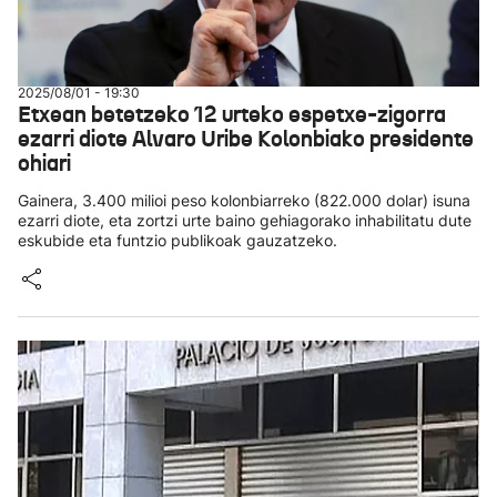
2025/08/01 - 19:30
Etxean betetzeko 12 urteko espetxe-zigorra
ezarri diote Alvaro Uribe Kolonbiako presidente
ohiari
Gainera, 3.400 milioi peso kolonbiarreko (822.000 dolar) isuna
ezarri diote, eta zortzi urte baino gehiagorako inhabilitatu dute
eskubide eta funtzio publikoak gauzatzeko.