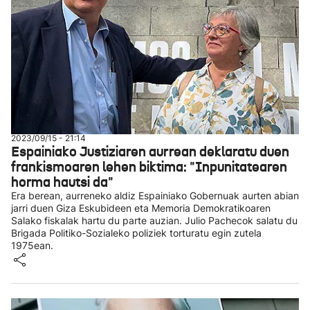
2023/09/15 - 21:14
Espainiako Justiziaren aurrean deklaratu duen
frankismoaren lehen biktima: "Inpunitatearen
horma hautsi da"
Era berean, aurreneko aldiz Espainiako Gobernuak aurten abian
jarri duen Giza Eskubideen eta Memoria Demokratikoaren
Salako fiskalak hartu du parte auzian. Julio Pachecok salatu du
Brigada Politiko-Sozialeko poliziek torturatu egin zutela
1975ean.