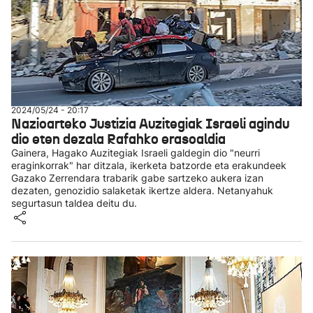
2024/05/24 - 20:17
Nazioarteko Justizia Auzitegiak Israeli agindu
dio eten dezala Rafahko erasoaldia
Gainera, Hagako Auzitegiak Israeli galdegin dio "neurri
eraginkorrak" har ditzala, ikerketa batzorde eta erakundeek
Gazako Zerrendara trabarik gabe sartzeko aukera izan
dezaten, genozidio salaketak ikertze aldera. Netanyahuk
segurtasun taldea deitu du.