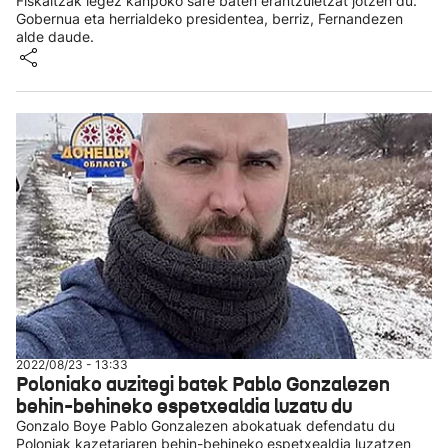
Fiskaltzak legez kanpoko sare baten erantzuletzat jotzen du.
Gobernua eta herrialdeko presidentea, berriz, Fernandezen
alde daude.
2022/08/23 - 13:33
Poloniako auzitegi batek Pablo Gonzalezen
behin-behineko espetxealdia luzatu du
Gonzalo Boye Pablo Gonzalezen abokatuak defendatu du
Poloniak kazetariaren behin-behineko espetxealdia luzatzen