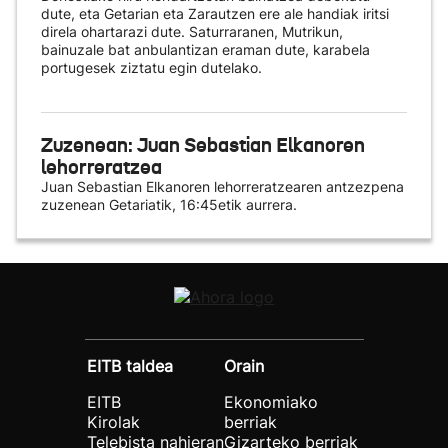
dute, eta Getarian eta Zarautzen ere ale handiak iritsi
direla ohartarazi dute. Saturraranen, Mutrikun,
bainuzale bat anbulantizan eraman dute, karabela
portugesek ziztatu egin dutelako.
Zuzenean: Juan Sebastian Elkanoren
lehorreratzea
Juan Sebastian Elkanoren lehorreratzearen antzezpena
zuzenean Getariatik, 16:45etik aurrera.
EITB taldea
Orain
EITB
Ekonomiako
Kirolak
berriak
Telebista nahieran
Gizarteko berriak