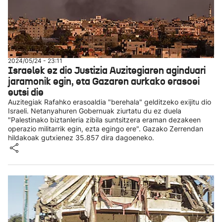
2024/05/24 - 23:11
Israelek ez dio Justizia Auzitegiaren aginduari
jaramonik egin, eta Gazaren aurkako erasoei
eutsi die
Auzitegiak Rafahko erasoaldia "berehala" gelditzeko exijitu dio
Israeli. Netanyahuren Gobernuak ziurtatu du ez duela
"Palestinako biztanleria zibila suntsitzera eraman dezakeen
operazio militarrik egin, ezta egingo ere". Gazako Zerrendan
hildakoak gutxienez 35.857 dira dagoeneko.