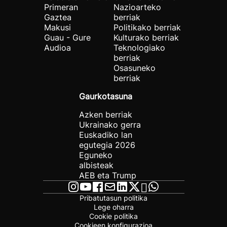
Primeran
Nazioarteko
Gaztea
berriak
Makusi
Politikako berriak
Guau - Gure
Kulturako berriak
Audioa
Teknologiako
berriak
Osasuneko
berriak
Gaurkotasuna
Azken berriak
Ukrainako gerra
Euskadiko lan
egutegia 2026
Eguneko
albisteak
AEB eta Trump
Pribatutasun politika
Lege oharra
Cookie politika
Cookieen konfigurazioa