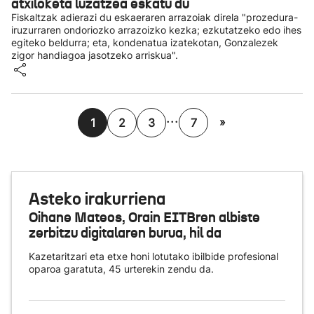
atxiloketa luzatzea eskatu du
Fiskaltzak adierazi du eskaeraren arrazoiak direla "prozedura-
iruzurraren ondoriozko arrazoizko kezka; ezkutatzeko edo ihes
egiteko beldurra; eta, kondenatua izatekotan, Gonzalezek
zigor handiagoa jasotzeko arriskua".
...
»
1
2
3
7
Asteko irakurriena
Oihane Mateos, Orain EITBren albiste
zerbitzu digitalaren burua, hil da
Kazetaritzari eta etxe honi lotutako ibilbide profesional
oparoa garatuta, 45 urterekin zendu da.