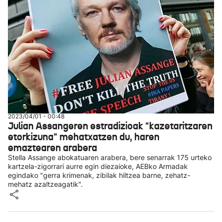
2023/04/01 - 00:48
Julian Assangeren estradizioak "kazetaritzaren
etorkizuna" mehatxatzen du, haren
emaztearen arabera
Stella Assange abokatuaren arabera, bere senarrak 175 urteko
kartzela-zigorrari aurre egin diezaioke, AEBko Armadak
egindako "gerra krimenak, zibilak hiltzea barne, zehatz-
mehatz azaltzeagatik".