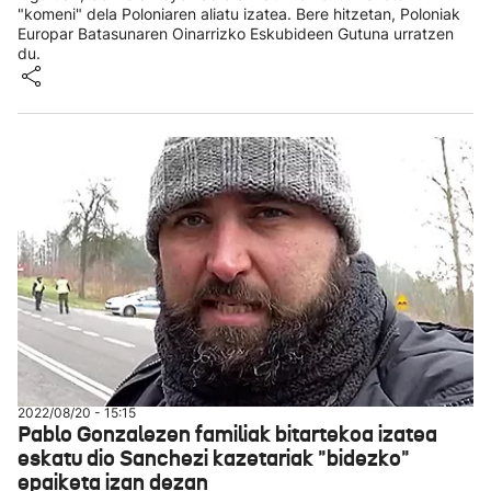
"komeni" dela Poloniaren aliatu izatea. Bere hitzetan, Poloniak
Europar Batasunaren Oinarrizko Eskubideen Gutuna urratzen
du.
2022/08/20 - 15:15
Pablo Gonzalezen familiak bitartekoa izatea
eskatu dio Sanchezi kazetariak "bidezko"
epaiketa izan dezan