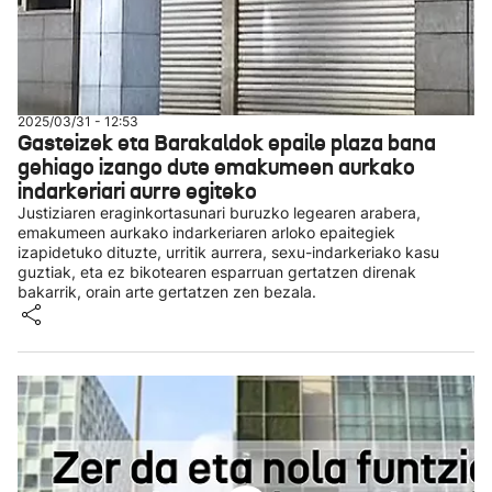
2025/03/31 - 12:53
Gasteizek eta Barakaldok epaile plaza bana
gehiago izango dute emakumeen aurkako
indarkeriari aurre egiteko
Justiziaren eraginkortasunari buruzko legearen arabera,
emakumeen aurkako indarkeriaren arloko epaitegiek
izapidetuko dituzte, urritik aurrera, sexu-indarkeriako kasu
guztiak, eta ez bikotearen esparruan gertatzen direnak
bakarrik, orain arte gertatzen zen bezala.