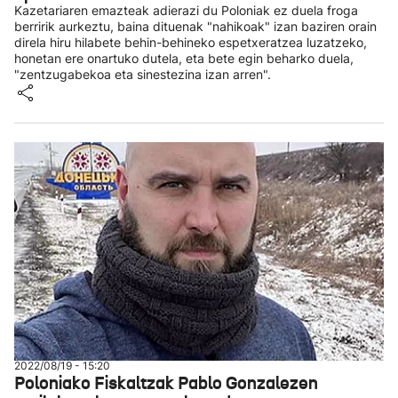
Kazetariaren emazteak adierazi du Poloniak ez duela froga
berririk aurkeztu, baina dituenak "nahikoak" izan baziren orain
direla hiru hilabete behin-behineko espetxeratzea luzatzeko,
honetan ere onartuko dutela, eta bete egin beharko duela,
"zentzugabekoa eta sinestezina izan arren".
2022/08/19 - 15:20
Poloniako Fiskaltzak Pablo Gonzalezen