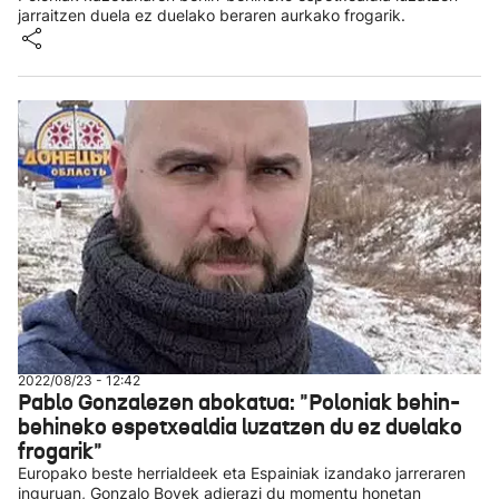
jarraitzen duela ez duelako beraren aurkako frogarik.
2022/08/23 - 12:42
Pablo Gonzalezen abokatua: "Poloniak behin-
behineko espetxealdia luzatzen du ez duelako
frogarik"
Europako beste herrialdeek eta Espainiak izandako jarreraren
inguruan, Gonzalo Boyek adierazi du momentu honetan