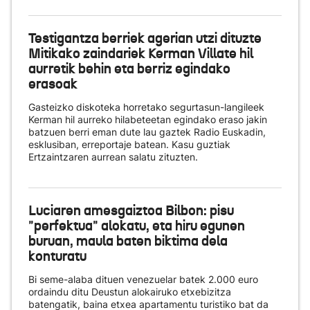
Testigantza berriek agerian utzi dituzte
Mitikako zaindariek Kerman Villate hil
aurretik behin eta berriz egindako
erasoak
Gasteizko diskoteka horretako segurtasun-langileek
Kerman hil aurreko hilabeteetan egindako eraso jakin
batzuen berri eman dute lau gaztek Radio Euskadin,
esklusiban, erreportaje batean. Kasu guztiak
Ertzaintzaren aurrean salatu zituzten.
Luciaren amesgaiztoa Bilbon: pisu
"perfektua" alokatu, eta hiru egunen
buruan, maula baten biktima dela
konturatu
Bi seme-alaba dituen venezuelar batek 2.000 euro
ordaindu ditu Deustun alokairuko etxebizitza
batengatik, baina etxea apartamentu turistiko bat da