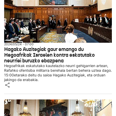
2024/05/24 - 07:00
Hagako Auzitegiak gaur emango du
Hegoafrikak Israelen kontra eskatutako
neurriei buruzko ebazpena
Hegoafrikak eskatutako kautelazko neurri gehigarrien artean,
Rafahko ofentsiba militarra berehala bertan behera uztea dago.
15:00etarako deitu du saioa Hagako Auzitegiak, eta orduan
jakingo da erabakia.