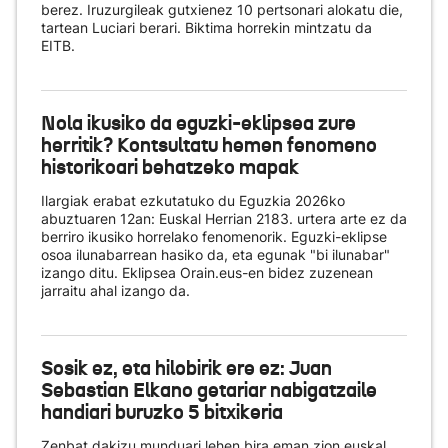
berez. Iruzurgileak gutxienez 10 pertsonari alokatu die,
tartean Luciari berari. Biktima horrekin mintzatu da
EITB.
Nola ikusiko da eguzki-eklipsea zure
herritik? Kontsultatu hemen fenomeno
historikoari behatzeko mapak
Ilargiak erabat ezkutatuko du Eguzkia 2026ko
abuztuaren 12an: Euskal Herrian 2183. urtera arte ez da
berriro ikusiko horrelako fenomenorik. Eguzki-eklipse
osoa ilunabarrean hasiko da, eta egunak "bi ilunabar"
izango ditu. Eklipsea Orain.eus-en bidez zuzenean
jarraitu ahal izango da.
Sosik ez, eta hilobirik ere ez: Juan
Sebastian Elkano getariar nabigatzaile
handiari buruzko 5 bitxikeria
Zenbat dakizu munduari lehen bira eman zion euskal