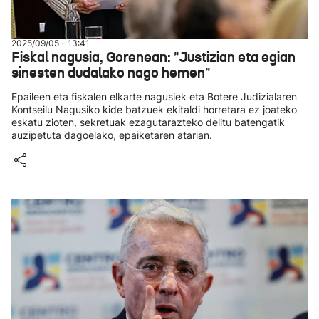
2025/09/05 - 13:41
Fiskal nagusia, Gorenean: "Justizian eta egian
sinesten dudalako nago hemen"
Epaileen eta fiskalen elkarte nagusiek eta Botere Judizialaren
Kontseilu Nagusiko kide batzuek ekitaldi horretara ez joateko
eskatu zioten, sekretuak ezagutarazteko delitu batengatik
auzipetuta dagoelako, epaiketaren atarian.