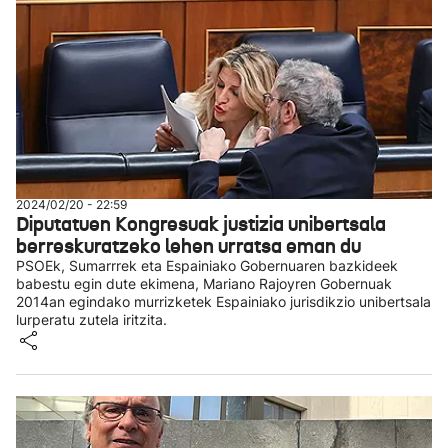
2024/02/20 - 22:59
Diputatuen Kongresuak justizia unibertsala
berreskuratzeko lehen urratsa eman du
PSOEk, Sumarrrek eta Espainiako Gobernuaren bazkideek
babestu egin dute ekimena, Mariano Rajoyren Gobernuak
2014an egindako murrizketek Espainiako jurisdikzio unibertsala
lurperatu zutela iritzita.