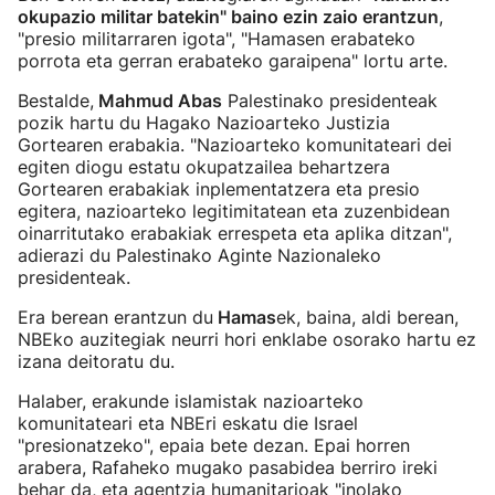
okupazio militar batekin" baino ezin zaio erantzun
,
"presio militarraren igota", "Hamasen erabateko
porrota eta gerran erabateko garaipena" lortu arte.
Bestalde,
Mahmud Abas
Palestinako presidenteak
pozik hartu du Hagako Nazioarteko Justizia
Gortearen erabakia. "Nazioarteko komunitateari dei
egiten diogu estatu okupatzailea behartzera
Gortearen erabakiak inplementatzera eta presio
egitera, nazioarteko legitimitatean eta zuzenbidean
oinarritutako erabakiak errespeta eta aplika ditzan",
adierazi du Palestinako Aginte Nazionaleko
presidenteak.
Era berean erantzun du
Hamas
ek, baina, aldi berean,
NBEko auzitegiak neurri hori enklabe osorako hartu ez
izana deitoratu du.
Halaber, erakunde islamistak nazioarteko
komunitateari eta NBEri eskatu die Israel
"presionatzeko", epaia bete dezan. Epai horren
arabera, Rafaheko mugako pasabidea berriro ireki
behar da, eta agentzia humanitarioak "inolako