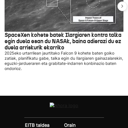
SpaceXen kohete batek Ilargiaren kontra talka
egin duela esan du NASAk, baina adierazi du ez
duela arriskurik ekarriko
2025eko urtarrilean jaurtitako Falcon 9 kohete baten goiko
zatiak, planifikatu gabe, talka egin du Ilargiaren gainazalarekin,
eguzki-jardueraren eta grabitate-indarren konbinazio baten
ondorioz.
EITB taldea
Orain