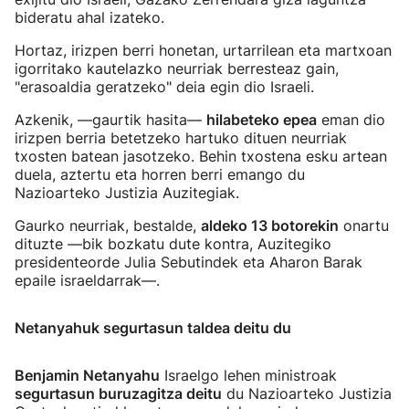
bideratu ahal izateko.
Hortaz, irizpen berri honetan, urtarrilean eta martxoan
igorritako kautelazko neurriak berresteaz gain,
"erasoaldia geratzeko" deia egin dio Israeli.
Azkenik, —gaurtik hasita—
hilabeteko epea
eman dio
irizpen berria betetzeko hartuko dituen neurriak
txosten batean jasotzeko. Behin txostena esku artean
duela, aztertu eta horren berri emango du
Nazioarteko Justizia Auzitegiak.
Gaurko neurriak, bestalde,
aldeko 13 botorekin
onartu
dituzte —bik bozkatu dute kontra, Auzitegiko
presidenteorde Julia Sebutindek eta Aharon Barak
epaile israeldarrak—.
Netanyahuk segurtasun taldea deitu du
Benjamin Netanyahu
Israelgo lehen ministroak
segurtasun buruzagitza deitu
du Nazioarteko Justizia