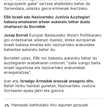
eragozpenik gabe" sartzea ahalbidetu behar da
Zerrendara, ustezko gerra-krimenak ikertzeko.
EBk Israeli edo Nazioarteko Justizia Auzitegiari
babesa ematearen artean aukeratu behar duela
ohartarazi du Borrellek
Josep Borrell
Europar Batasuneko Atzerri Politikarako
goi-ordezkariak adierazi duenez, bloke europarrak
Israeli babesa ematea edo nazioarteko erakundea
babestea aukeratu behar du.
Borrellen ustez, EBk nor babestu aukeratu behar du
auzitegiaren erabakiaren ondoren, "zaila izango baita
Israeli laguntzea eta nazioarteko erakundeak
errespetatzea".
Izan ere,
Israelgo Armadak erasoak areagotu ditu
Rafah hiriko hainbat gunetan, Nazioarteko Justizia
Gortearen epaia jakin eta gutxira.
Hamasek bahitutako hiru lagunen gorpuak