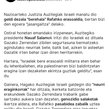
Nazioarteko Justizia Auzitegiak Israeli manatu dio
geldi dezala "berehala" Rafahko erasoaldia
, bertan bizi
den egoera "jasangaitza" delako.
Ostiral honetan emandako irizpenean, Auzitegiko
presidente
Nauaf Salam
ek iritzi dio Israelek ez dituela
Gazako Zerrendan zibilen segurtasuna bermatzeko
agindutako neurriak bete, batik bat, azken bi asteetan
Gazatik irten behar izan diren herritarrekin.
Hartara, "Israelek bere erasoaldi militarra eten behar
du lehenbailehen, eta palestinarren bizi baldintzetan
eragina izan dezaketen ekintza guztiak gelditu", esan
du.
Gainera, Hagako Auzitegiak Israeli galdegin dio
"neurri
eraginkorrak"
har ditzala, ikerketa batzorde eta
erakundeek Gazako Zerrendara trabarik gabe
sartzeko aukera izan dezaten,
genozidio salaketak
ikertze aldera, eta Rafahko
pasabidea zabalik
uztea
exijitu dio Israeli, Gazako Zerrendara giza laguntza