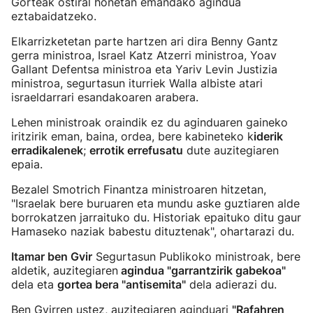
Gorteak ostiral honetan emandako agindua
eztabaidatzeko.
Elkarrizketetan parte hartzen ari dira Benny Gantz
gerra ministroa, Israel Katz Atzerri ministroa, Yoav
Gallant Defentsa ministroa eta Yariv Levin Justizia
ministroa, segurtasun iturriek Walla albiste atari
israeldarrari esandakoaren arabera.
Lehen ministroak oraindik ez du aginduaren gaineko
iritzirik eman, baina, ordea, bere kabineteko k
iderik
erradikalenek
;
errotik errefusatu
dute auzitegiaren
epaia.
Bezalel Smotrich Finantza ministroaren hitzetan,
"Israelak bere buruaren eta mundu aske guztiaren alde
borrokatzen jarraituko du. Historiak epaituko ditu gaur
Hamaseko naziak babestu dituztenak", ohartarazi du.
Itamar ben Gvir
Segurtasun Publikoko ministroak, bere
aldetik, auzitegiaren
agindua "garrantzirik gabekoa"
dela eta
gortea bera "antisemita"
dela adierazi du.
Ben Gvirren ustez, auzitegiaren aginduari
"Rafahren