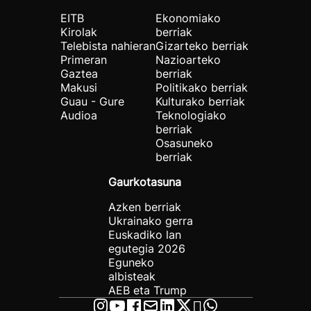
EITB
Ekonomiako
Kirolak
berriak
Telebista nahieran
Gizarteko berriak
Primeran
Nazioarteko
Gaztea
berriak
Makusi
Politikako berriak
Guau - Gure
Kulturako berriak
Audioa
Teknologiako
berriak
Osasuneko
berriak
Gaurkotasuna
Azken berriak
Ukrainako gerra
Euskadiko lan
egutegia 2026
Eguneko
albisteak
AEB eta Trump