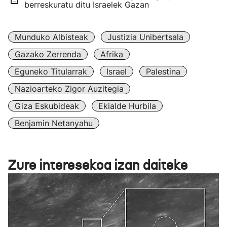
berreskuratu ditu Israelek Gazan
Munduko Albisteak
Justizia Unibertsala
Gazako Zerrenda
Afrika
Eguneko Titularrak
Israel
Palestina
Nazioarteko Zigor Auzitegia
Giza Eskubideak
Ekialde Hurbila
Benjamin Netanyahu
Zure interesekoa izan daiteke