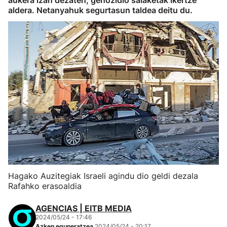
aukera izan dezaten, genozidio salaketak ikertze
aldera. Netanyahuk segurtasun taldea deitu du.
Hagako Auzitegiak Israeli agindu dio geldi dezala
Rafahko erasoaldia
AGENCIAS | EITB MEDIA
2024/05/24 - 17:46
Azken eguneratzea
2024/05/24 - 20:17