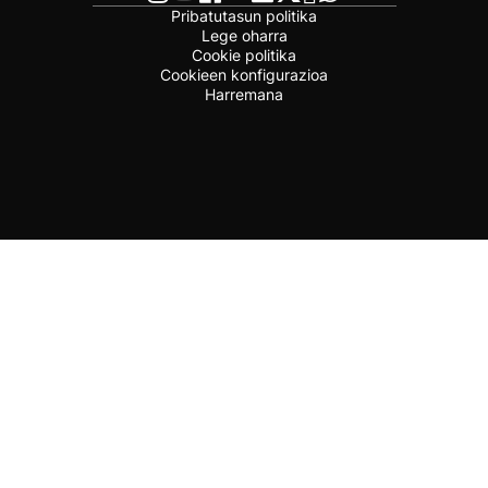
Pribatutasun politika
Lege oharra
Cookie politika
Cookieen konfigurazioa
Harremana