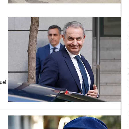
uei
.