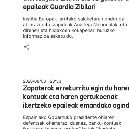
epaileak Guardia Zibilari
Iustitia Europak jarritako salaketaren ondorioz
abiarazi ditu izapideak Auzitegi Nazionalak, eta 
direnen eta hildakoen kokapenari buruzko
informazioa eskatu du.
2026/08/03 - 20:53
Zapaterok errekurritu egin du hare
kontuak eta haren gertukoenak
ikertzeko epaileak emandako agin
Espainiako Gobernuko presidente ohiaren
defentsak ohartarazi duenez, banku-kontuak
ikertzeko baimen "orokor" batek "ikerketa