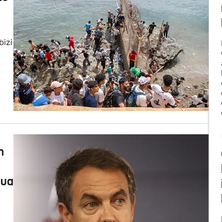
bizi
n
dua