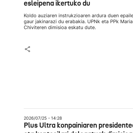
esleipena ikertuko du
Koldo auziaren instrukzioaren ardura duen epail
gaur jakinarazi du erabakia. UPNk eta PPk Maria
Chiviteren dimisioa eskatu dute.
2026/07/25 - 14:28
Plus Ultra konpainiaren president