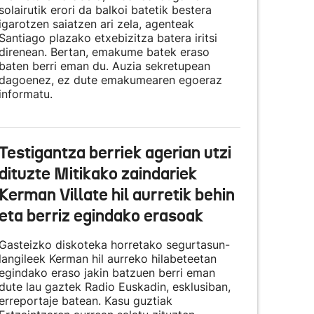
solairutik erori da balkoi batetik bestera
igarotzen saiatzen ari zela, agenteak
Santiago plazako etxebizitza batera iritsi
direnean. Bertan, emakume batek eraso
baten berri eman du. Auzia sekretupean
dagoenez, ez dute emakumearen egoeraz
informatu.
Testigantza berriek agerian utzi
dituzte Mitikako zaindariek
Kerman Villate hil aurretik behin
eta berriz egindako erasoak
Gasteizko diskoteka horretako segurtasun-
langileek Kerman hil aurreko hilabeteetan
egindako eraso jakin batzuen berri eman
dute lau gaztek Radio Euskadin, esklusiban,
erreportaje batean. Kasu guztiak