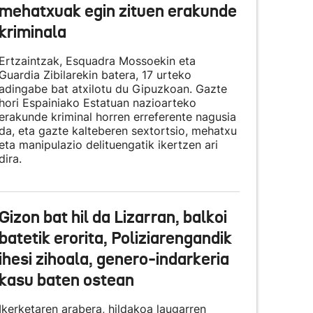
mehatxuak egin zituen erakunde
kriminala
Ertzaintzak, Esquadra Mossoekin eta
Guardia Zibilarekin batera, 17 urteko
adingabe bat atxilotu du Gipuzkoan. Gazte
hori Espainiako Estatuan nazioarteko
erakunde kriminal horren erreferente nagusia
da, eta gazte kalteberen sextortsio, mehatxu
eta manipulazio delituengatik ikertzen ari
dira.
Gizon bat hil da Lizarran, balkoi
batetik erorita, Poliziarengandik
ihesi zihoala, genero-indarkeria
kasu baten ostean
Ikerketaren arabera, hildakoa laugarren