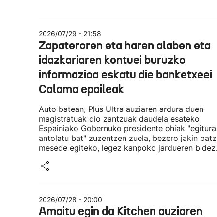
2026/07/29 - 21:58
Zapateroren eta haren alaben eta
idazkariaren kontuei buruzko
informazioa eskatu die banketxeei
Calama epaileak
Auto batean, Plus Ultra auziaren ardura duen
magistratuak dio zantzuak daudela esateko
Espainiako Gobernuko presidente ohiak "egitura
antolatu bat" zuzentzen zuela, bezero jakin batz
mesede egiteko, legez kanpoko jardueren bidez
2026/07/28 - 20:00
Amaitu egin da Kitchen auziaren