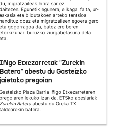
du, migratzaileak hirira sar ez
daitezen. Egunetik egunera, elikagai falta, ur-
eskasia eta bildutakoen arteko tentsioa
handituz doaz eta migratzaileen egoera gero
eta gogorragoa da, batez ere beren
etorkizunari buruzko ziurgabetasuna dela
eta.
Iñigo Etxezarretak "Zurekin
Batera" abestu du Gasteizko
jaietako pregoian
Gasteizko Plaza Barria Iñigo Etxezarretaren
pregoiaren lekuko izan da. ETSko abeslariak
Zurekin Batera
abestu du Oreka TX
taldearekin batera.