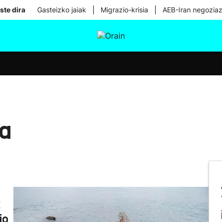
|
|
ste dira
Gasteizko jaiak
Migrazio-krisia
AEB-Iran negoziaz
tura
Ikusmiran
Egural
Osasuna
Teknologia
la
k
io