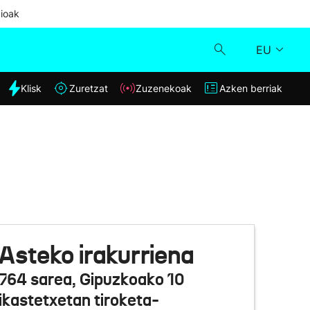
ioak
EU
dia
Klisk
Zuretzat
Zuzenekoak
Azken berriak
Klisk
Zuzenekoak
Zuretzat
Azken berriak
Asteko irakurriena
764 sarea, Gipuzkoako 10
ikastetxetan tiroketa-