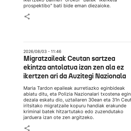
prospektibo" bati bide eman diezaioke.
2026/08/03 - 11:46
Migratzaileak Ceutan sartzea
ekintza antolatua izan zen ala ez
ikertzen ari da Auzitegi Nazionala
Maria Tardon epaileak aurretiazko eginbideak
abiatu ditu, eta Polizia Nazionalari txostena egin
dezala eskatu dio, uztailaren 30ean eta 31n Ceu
iritsitako migratzaile kopuru handiak erakunde
kriminal batek hitzartutako edo zuzendutako
jarduera izan ote zen argitzeko.