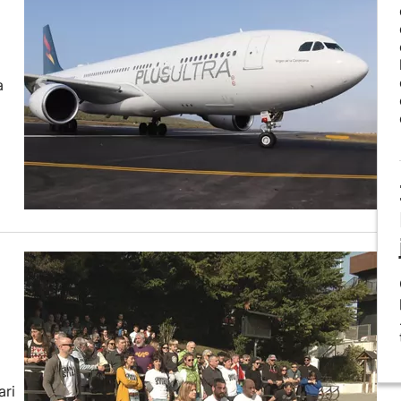
a
ari