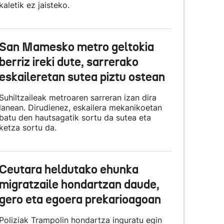
kaletik ez jaisteko.
San Mamesko metro geltokia
berriz ireki dute, sarrerako
eskaileretan sutea piztu ostean
Suhiltzaileak metroaren sarreran izan dira
lanean. Dirudienez, eskailera mekanikoetan
batu den hautsagatik sortu da sutea eta
ketza sortu da.
Ceutara heldutako ehunka
migratzaile hondartzan daude,
gero eta egoera prekarioagoan
Poliziak Trampolin hondartza inguratu egin