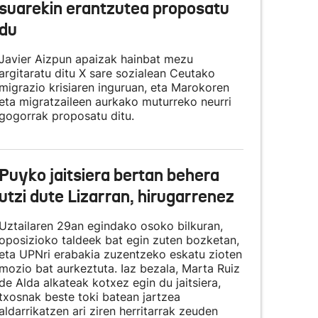
suarekin erantzutea proposatu
du
Javier Aizpun apaizak hainbat mezu
argitaratu ditu X sare sozialean Ceutako
migrazio krisiaren inguruan, eta Marokoren
eta migratzaileen aurkako muturreko neurri
gogorrak proposatu ditu.
Puyko jaitsiera bertan behera
utzi dute Lizarran, hirugarrenez
Uztailaren 29an egindako osoko bilkuran,
oposizioko taldeek bat egin zuten bozketan,
eta UPNri erabakia zuzentzeko eskatu zioten
mozio bat aurkeztuta. Iaz bezala, Marta Ruiz
de Alda alkateak kotxez egin du jaitsiera,
txosnak beste toki batean jartzea
aldarrikatzen ari ziren herritarrak zeuden