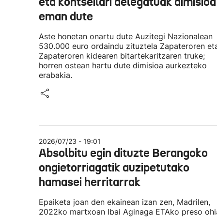
eta kontseilari delegatuak dimisioa
eman dute
Aste honetan onartu dute Auzitegi Nazionalean
530.000 euro ordaindu zituztela Zapateroren et
Zapateroren kidearen bitartekaritzaren truke;
horren ostean hartu dute dimisioa aurkezteko
erabakia.
2026/07/23 - 19:01
Absolbitu egin dituzte Berangoko
ongietorriagatik auzipetutako
hamasei herritarrak
Epaiketa joan den ekainean izan zen, Madrilen,
2022ko martxoan Ibai Aginaga ETAko preso ohi