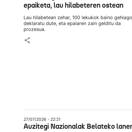
epaiketa, lau hilabeteren ostean
Lau hilabetean zehar, 100 lekukok baino gehiag
deklaratu dute, eta epaiaren zain gelditu da
prozesua.
27/07/2026 - 22:21
Auzitegi Nazionalak Belateko lane