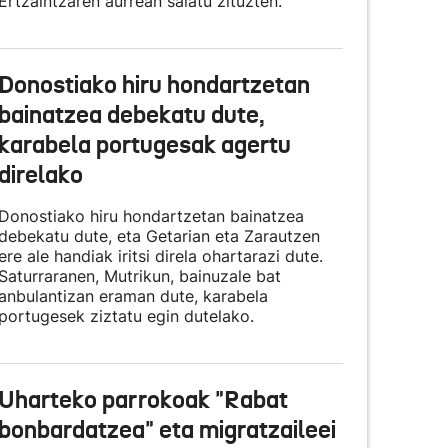
Ertzaintzaren aurrean salatu zituzten.
Donostiako hiru hondartzetan
bainatzea debekatu dute,
karabela portugesak agertu
direlako
Donostiako hiru hondartzetan bainatzea
debekatu dute, eta Getarian eta Zarautzen
ere ale handiak iritsi direla ohartarazi dute.
Saturraranen, Mutrikun, bainuzale bat
anbulantizan eraman dute, karabela
portugesek ziztatu egin dutelako.
Uharteko parrokoak "Rabat
bonbardatzea" eta migratzaileei