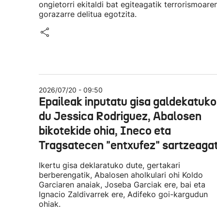
ongietorri ekitaldi bat egiteagatik terrorismoare
gorazarre delitua egotzita.
2026/07/20 - 09:50
Epaileak inputatu gisa galdekatuko
du Jessica Rodriguez, Abalosen
bikotekide ohia, Ineco eta
Tragsatecen "entxufez" sartzeagat
Ikertu gisa deklaratuko dute, gertakari
berberengatik, Abalosen aholkulari ohi Koldo
Garciaren anaiak, Joseba Garciak ere, bai eta
Ignacio Zaldivarrek ere, Adifeko goi-kargudun
ohiak.