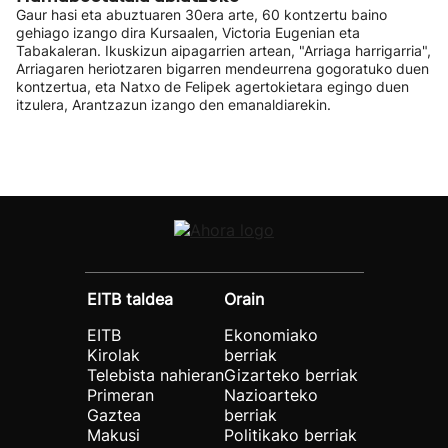
Gaur hasi eta abuztuaren 30era arte, 60 kontzertu baino
gehiago izango dira Kursaalen, Victoria Eugenian eta
Tabakaleran. Ikuskizun aipagarrien artean, "Arriaga harrigarria",
Arriagaren heriotzaren bigarren mendeurrena gogoratuko duen
kontzertua, eta Natxo de Felipek agertokietara egingo duen
itzulera, Arantzazun izango den emanaldiarekin.
EITB taldea
Orain
EITB
Ekonomiako
Kirolak
berriak
Telebista nahieran
Gizarteko berriak
Primeran
Nazioarteko
Gaztea
berriak
Makusi
Politikako berriak