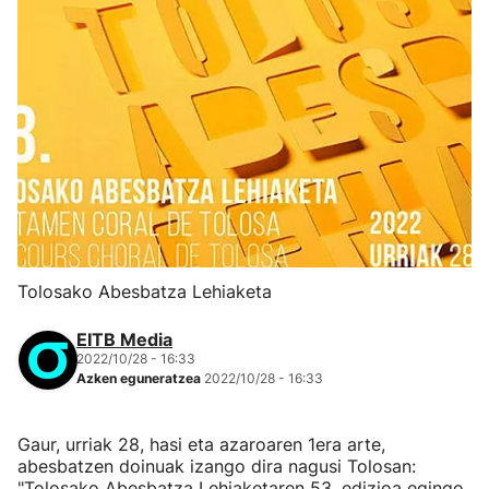
Tolosako Abesbatza Lehiaketa
EITB Media
2022/10/28 - 16:33
Azken eguneratzea
2022/10/28 - 16:33
Gaur, urriak 28, hasi eta azaroaren 1era arte,
abesbatzen doinuak izango dira nagusi Tolosan:
"Tolosako Abesbatza Lehiaketaren 53. edizioa egingo