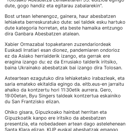
dute, gogo handiz eta egitarau zabalarekin".
Bost urtean lehenengoz, gainera, haur abesbatzen
lehiaketa berreskuratuko dute: sei taldek esku hartuko
dute kategoria horretan, eta beste hamaika entzungo
dira Ganbara Abesbatzen atalean.
Xabier Ormazabal topaketaren zuzendariordeak
Euskadi Irratiari esan dionez, pandemiaren ondorioz
ez da Asiako herrialderik izango, eta gerrak ere
eragina izango du: ez da Errusiako talderik iritsiko,
baina Ukrainako abesbatzak bai izango dira Tolosan.
Asteartean ezagutuko dira lehiaketako irabazleak, eta
saria emateko ekitaldia egingo da. eitb.eus-en jarraitu
ahalko da kontzertu hori 11:30etik aurrera. Gero,
19:00etan, Byu Singers taldeak kontzertua eskainiko
du San Frantzisko elizan.
Ohiko gisara, Gipuzkoako hainbat herritan eta
Gipuzkoatik kanpo ere iritsiko da abesbatzen
presentzia, eta nobedadeen artean dago astelehenean
Santa Klara elizan, KUP euskal abesbatzak emango