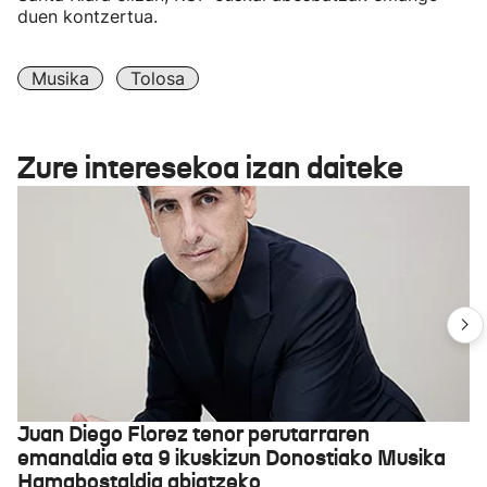
duen kontzertua.
Musika
Tolosa
Zure interesekoa izan daiteke
Juan Diego Florez tenor perutarraren
emanaldia eta 9 ikuskizun Donostiako Musika
Hamabostaldia abiatzeko