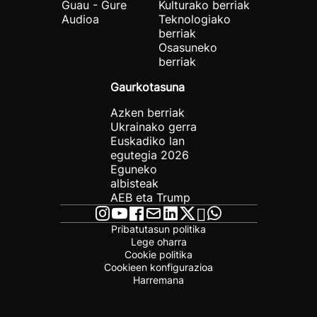
Guau - Gure
Kulturako berriak
Audioa
Teknologiako
berriak
Osasuneko
berriak
Gaurkotasuna
Azken berriak
Ukrainako gerra
Euskadiko lan
egutegia 2026
Eguneko
albisteak
AEB eta Trump
Pribatutasun politika
Lege oharra
Cookie politika
Cookieen konfigurazioa
Harremana