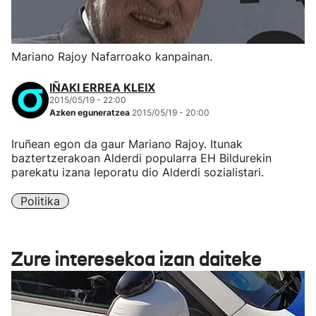
Mariano Rajoy Nafarroako kanpainan.
IÑAKI ERREA KLEIX
2015/05/19 - 22:00
Azken eguneratzea
2015/05/19 - 20:00
Iruñean egon da gaur Mariano Rajoy. Itunak
baztertzerakoan Alderdi popularra EH Bildurekin
parekatu izana leporatu dio Alderdi sozialistari.
Politika
Zure interesekoa izan daiteke