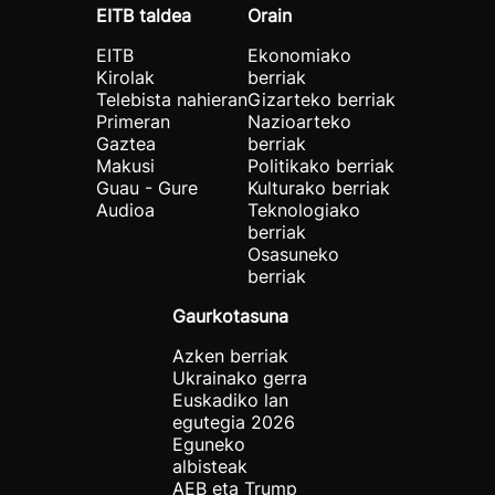
EITB taldea
Orain
EITB
Ekonomiako
Kirolak
berriak
Telebista nahieran
Gizarteko berriak
Primeran
Nazioarteko
Gaztea
berriak
Makusi
Politikako berriak
Guau - Gure
Kulturako berriak
Audioa
Teknologiako
berriak
Osasuneko
berriak
Gaurkotasuna
Azken berriak
Ukrainako gerra
Euskadiko lan
egutegia 2026
Eguneko
albisteak
AEB eta Trump