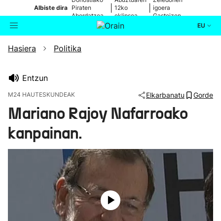
|
|
Albiste dira
Piraten
12ko
igoera
Abordatzea
eklipsea
Gasteizen
EU
Hasiera
Politika
Aktualitatea
Bilatzailea
Politika
Entzun
M24 HAUTESKUNDEAK
Elkarbanatu
Gorde
Kultura
Mariano Rajoy Nafarroako
kanpainan.
Ikusmiran
Eguraldia