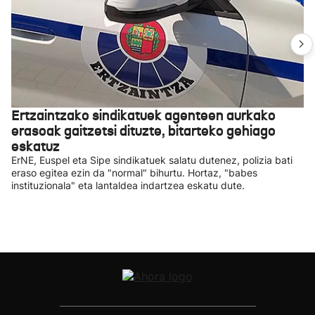
Ertzaintzako sindikatuek agenteen aurkako
erasoak gaitzetsi dituzte, bitarteko gehiago
eskatuz
ErNE, Euspel eta Sipe sindikatuek salatu dutenez, polizia bati
eraso egitea ezin da "normal" bihurtu. Hortaz, "babes
instituzionala" eta lantaldea indartzea eskatu dute.