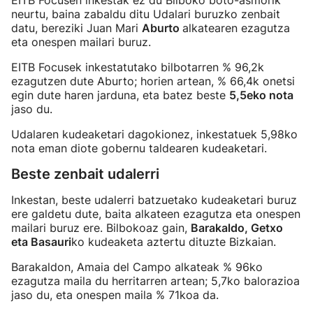
EITB Focusen inkestak ez du Bilboko boto-asmorik
neurtu, baina zabaldu ditu Udalari buruzko zenbait
datu, bereziki Juan Mari
Aburto
alkatearen ezagutza
eta onespen mailari buruz.
EITB Focusek inkestatutako bilbotarren % 96,2k
ezagutzen dute Aburto; horien artean, % 66,4k onetsi
egin dute haren jarduna, eta batez beste
5,5eko nota
jaso du.
Udalaren kudeaketari dagokionez, inkestatuek 5,98ko
nota eman diote gobernu taldearen kudeaketari.
Beste zenbait udalerri
Inkestan, beste udalerri batzuetako kudeaketari buruz
ere galdetu dute, baita alkateen ezagutza eta onespen
mailari buruz ere. Bilbokoaz gain,
Barakaldo, Getxo
eta Basauri
ko kudeaketa aztertu dituzte Bizkaian.
Barakaldon, Amaia del Campo alkateak % 96ko
ezagutza maila du herritarren artean; 5,7ko balorazioa
jaso du, eta onespen maila % 71koa da.