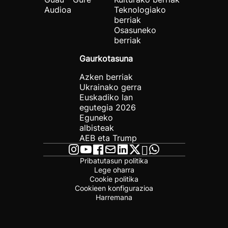
Audioa
Teknologiako
berriak
Osasuneko
berriak
Gaurkotasuna
Azken berriak
Ukrainako gerra
Euskadiko lan
egutegia 2026
Eguneko
albisteak
AEB eta Trump
Pribatutasun politika
Lege oharra
Cookie politika
Cookieen konfigurazioa
Harremana