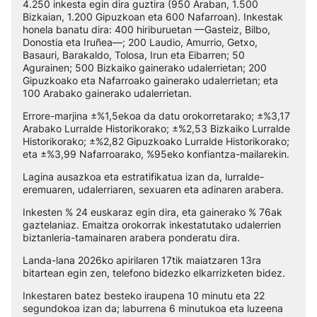
4.250 inkesta egin dira guztira (950 Araban, 1.500
Bizkaian, 1.200 Gipuzkoan eta 600 Nafarroan). Inkestak
honela banatu dira: 400 hiriburuetan —Gasteiz, Bilbo,
Donostia eta Iruñea—; 200 Laudio, Amurrio, Getxo,
Basauri, Barakaldo, Tolosa, Irun eta Eibarren; 50
Agurainen; 500 Bizkaiko gainerako udalerrietan; 200
Gipuzkoako eta Nafarroako gainerako udalerrietan; eta
100 Arabako gainerako udalerrietan.
Errore-marjina ±%1,5ekoa da datu orokorretarako; ±%3,17
Arabako Lurralde Historikorako; ±%2,53 Bizkaiko Lurralde
Historikorako; ±%2,82 Gipuzkoako Lurralde Historikorako;
eta ±%3,99 Nafarroarako, %95eko konfiantza-mailarekin.
Lagina ausazkoa eta estratifikatua izan da, lurralde-
eremuaren, udalerriaren, sexuaren eta adinaren arabera.
Inkesten % 24 euskaraz egin dira, eta gainerako % 76ak
gaztelaniaz. Emaitza orokorrak inkestatutako udalerrien
biztanleria-tamainaren arabera ponderatu dira.
Landa-lana 2026ko apirilaren 17tik maiatzaren 13ra
bitartean egin zen, telefono bidezko elkarrizketen bidez.
Inkestaren batez besteko iraupena 10 minutu eta 22
segundokoa izan da; laburrena 6 minutukoa eta luzeena