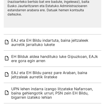
(nazioarteko bertsio bat ere badute, ingelesez), baita
Eusko Jaurlaritzaren eta Estatuko Administrazioaren
estandarren arabera ere. Datuak hemen kontsulta
daitezke.
EAJ eta EH Bildu indartuta, baina jeltzaleek
aurretik jarraituko lukete
EH Bilduk aldea handituko luke Gipuzkoan, EAJk
ere gora egin arren
EAJ eta EH Bildu parez pare Araban, baina
jeltzaleak aurretik lirateke
UPN lehen indarra izango litzateke Nafarroan,
baina gehiengotik urrun; PSN zein EH Bildu,
bigarren izateko lehian