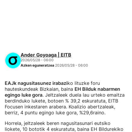
Ander Goyoaga | EITB
2026/05/28 - 06:00
Azken eguneratzea
2026/05/28 - 06:00
EAJk nagusitasunez irabazi
ko lituzke foru
hauteskundeak Bizkaian, baina
EH Bilduk nabarmen
egingo luke gora
. Jeltzaleek duela lau urteko emaitza
berdinduko lukete, botoen % 39,2 eskuratuta, EITB
Focusen inkestaren arabera. Koalizio abertzaleak,
berriz, 4 puntu egingo luke gora, %29,6raino.
Horrela, jeltzaleek beren nagusitasunari eutsiko
liokete, 10 bototik 4 eskuratuta, baina EH Bildurekiko