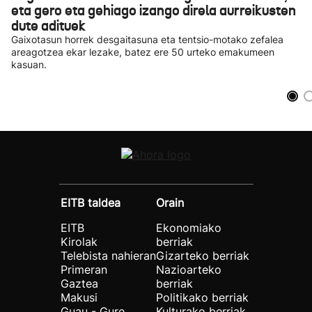
eta gero eta gehiago izango direla aurreikusten
dute adituek
Gaixotasun horrek desgaitasuna eta tentsio-motako zefalea
areagotzea ekar lezake, batez ere 50 urteko emakumeen
kasuan.
EITB taldea
Orain
EITB
Ekonomiako
Kirolak
berriak
Telebista nahieran
Gizarteko berriak
Primeran
Nazioarteko
Gaztea
berriak
Makusi
Politikako berriak
Guau - Gure
Kulturako berriak