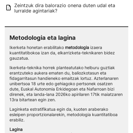
Zeintzuk dira balorazio onena duten udal eta
lurralde agintariak?
Metodologia eta lagina
Ikerketa honetan erabilitako
metodologia
izaera
kuantitatibokoa izan da, elkarrizketa-teknikaren bidez
gauzatua.
Ikerketa-teknika horrek planteatutako helburu guztiak
erantzuteko aukera ematen du, baliozkotasun eta
fidagarritasun handieneko emaitzak lortuz. Azterlanaren
unibertsoa 18 urte edo gehiagoko pertsonek osatzen
dute, Euskal Autonomia Erkidegoan eta Nafarroan bizi
direnek, eta landa-lana 2026ko apirilaren 17tik maiatzaren
13ra bitartean egin zen.
Laginketa estratifikatua egin da, kuoten araberako
esleipen proportzionalarekin, metodologia kuantitatiboa
erabiliz.
Lagina