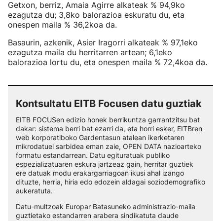
Getxon, berriz, Amaia Agirre alkateak % 94,9ko
ezagutza du; 3,8ko balorazioa eskuratu du, eta
onespen maila % 36,2koa da.
Basaurin, azkenik, Asier Iragorri alkateak % 97,1eko
ezagutza maila du herritarren artean; 6,1eko
balorazioa lortu du, eta onespen maila % 72,4koa da.
Kontsultatu EITB Focusen datu guztiak
EITB FOCUSen edizio honek berrikuntza garrantzitsu bat
dakar: sistema berri bat ezarri da, eta horri esker, EITBren
web korporatiboko Gardentasun atalean ikerketaren
mikrodatuei sarbidea eman zaie, OPEN DATA nazioarteko
formatu estandarrean. Datu egituratuak publiko
espezializatuaren eskura jartzeaz gain, herritar guztiek
ere datuak modu erakargarriagoan ikusi ahal izango
dituzte, herria, hiria edo edozein aldagai soziodemografiko
aukeratuta.
Datu-multzoak Europar Batasuneko administrazio-maila
guztietako estandarren arabera sindikatuta daude