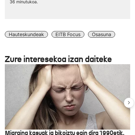
36 minutukoa.
Hauteskundeak
EITB Focus
Osasuna
Zure interesekoa izan daiteke
Migraina kasuak ia bikoiztu egin dira 1990etik,