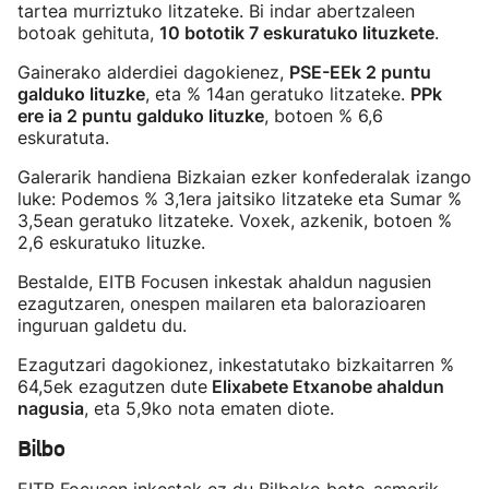
tartea murriztuko litzateke. Bi indar abertzaleen
botoak gehituta,
10 bototik 7 eskuratuko lituzkete
.
Gainerako alderdiei dagokienez,
PSE-EEk 2 puntu
galduko lituzke
, eta % 14an geratuko litzateke.
PPk
ere ia 2 puntu galduko lituzke
, botoen % 6,6
eskuratuta.
Galerarik handiena Bizkaian ezker konfederalak izango
luke: Podemos % 3,1era jaitsiko litzateke eta Sumar %
3,5ean geratuko litzateke. Voxek, azkenik, botoen %
2,6 eskuratuko lituzke.
Bestalde, EITB Focusen inkestak ahaldun nagusien
ezagutzaren, onespen mailaren eta balorazioaren
inguruan galdetu du.
Ezagutzari dagokionez, inkestatutako bizkaitarren %
64,5ek ezagutzen dute
Elixabete Etxanobe ahaldun
nagusia
, eta 5,9ko nota ematen diote.
Bilbo