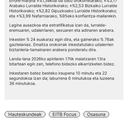
Errore-marjina ±%1,5ekoa da datu orokorretarako; ±%3,17
Arabako Lurralde Historikorako; ±%2,53 Bizkaiko Lurralde
Historikorako; ±%2,82 Gipuzkoako Lurralde Historikorako;
eta ±%3,99 Nafarroarako, %95eko konfiantza-mailarekin.
Lagina ausazkoa eta estratifikatua izan da, lurralde-
eremuaren, udalerriaren, sexuaren eta adinaren arabera.
Inkesten % 24 euskaraz egin dira, eta gainerako % 76ak
gaztelaniaz. Emaitza orokorrak inkestatutako udalerrien
biztanleria-tamainaren arabera ponderatu dira.
Landa-lana 2026ko apirilaren 17tik maiatzaren 13ra
bitartean egin zen, telefono bidezko elkarrizketen bidez.
Inkestaren batez besteko iraupena 10 minutu eta 22
segundokoa izan da; laburrena 6 minutukoa eta luzeena
36 minutukoa.
Hauteskundeak
EITB Focus
Osasuna