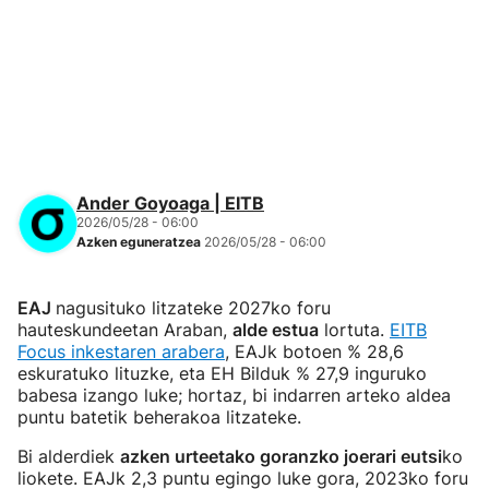
Ander Goyoaga | EITB
2026/05/28 - 06:00
Azken eguneratzea
2026/05/28 - 06:00
EAJ
nagusituko litzateke 2027ko foru
hauteskundeetan Araban,
alde estua
lortuta.
EITB
Focus inkestaren arabera
, EAJk botoen % 28,6
eskuratuko lituzke, eta EH Bilduk % 27,9 inguruko
babesa izango luke; hortaz, bi indarren arteko aldea
puntu batetik beherakoa litzateke.
Bi alderdiek
azken urteetako goranzko joerari eutsi
ko
liokete. EAJk 2,3 puntu egingo luke gora, 2023ko foru