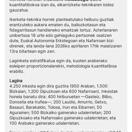
kuantitatibokoa izan da, elkarrizketa-teknikaren bidez
gauzatua.
Ikerketa-teknika horrek planteatutako helburu guztiak
erantzuteko aukera ematen du, baliozkotasun eta
fidagarritasun handieneko emaitzak lortuz. Azterlanaren
unibertsoa 18 urte edo gehiagoko pertsonek osatzen
dute, Euskal Autonomia Erkidegoan eta Nafarroan bizi
direnek, eta landa-lana 2026ko apirilaren 17tik maiatzaren
13ra bitartean egin zen.
Laginketa estratifikatua egin da, kuoten araberako
esleipen proportzionalarekin, metodologia kuantitatiboa
erabiliz.
Lagina
4.250 inkesta egin dira guztira (950 Araban, 1.500
Bizkaian, 1.200 Gipuzkoan eta 600 Nafarroan). Inkestak
honela banatu dira: 400 hiriburuetan —Gasteiz, Bilbo,
Donostia eta Iruñea—; 200 Laudio, Amurrio, Getxo,
Basauri, Barakaldo, Tolosa, Irun eta Eibarren; 50
Agurainen; 500 Bizkaiko gainerako udalerrietan; 200
Gipuzkoako eta Nafarroako gainerako udalerrietan; eta
100 Arabako gainerako udalerrietan.