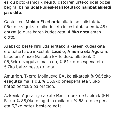
ez du boto-asmorik neurtu datorren urteko udal bozei
begira, baina
udal kudeaketari lotutako hainbat alderdi
jaso ditu
.
Gasteizen,
Maider Etxebarria
alkate sozialistak %
95eko ezagutza maila du, eta inkestatutakoen % 48k
ontzat jo dute haren kudeaketa.
4,8ko nota
eman
diote.
Arabako beste hiru udalerritako alkateen kudeaketa
ere aztertu du inkestak:
Laudio, Amurrio eta Agurain
.
Laudion, Ainize Gastaka EH Bilduko alkateak %
95,5eko ezagutza maila du, % 61eko onespena eta
5,7ko batez besteko nota.
Amurrion, Txerra Molinuevo EAJko alkateak % 96,5eko
ezagutza maila du, % 55,9ko onespena eta 5,6ko
batez besteko balorazioa.
Azkenik, Aguraingo alkate Raul Lopez de Uraldek (EH
Bildu) % 88,9ko ezagutza maila du, % 68ko onespena
eta 6,2ko batez besteko nota.