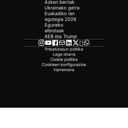
Azken berriak
Ukrainako gerra
Euskadiko lan
egutegia 2026
Eguneko
albisteak
AEB eta Trump
Pribatutasun politika
Lege oharra
Cookie politika
Cookieen konfigurazioa
Harremana