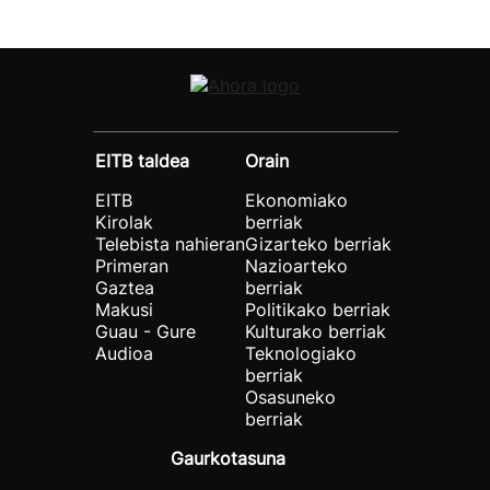
EITB taldea
Orain
EITB
Ekonomiako
Kirolak
berriak
Telebista nahieran
Gizarteko berriak
Primeran
Nazioarteko
Gaztea
berriak
Makusi
Politikako berriak
Guau - Gure
Kulturako berriak
Audioa
Teknologiako
berriak
Osasuneko
berriak
Gaurkotasuna