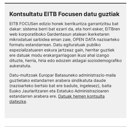
Kontsultatu EITB Focusen datu guztiak
EITB FOCUSen edizio honek berrikuntza garrantzitsu bat
dakar: sistema berri bat ezarri da, eta horri esker, EITBren
web korporatiboko Gardentasun atalean ikerketaren
mikrodatuei sarbidea eman zaie, OPEN DATA nazioarteko
formatu estandarrean. Datu egituratuak publiko
espezializatuaren eskura jartzeaz gain, herritar guztiek
ere datuak modu erakargarriagoan ikusi ahal izango
dituzte, herria, hiria edo edozein aldagai soziodemografiko
aukeratuta.
Datu-multzoak Europar Batasuneko administrazio-maila
guztietako estandarren arabera sindikatuta daude
(nazioarteko bertsio bat ere badute, ingelesez), baita
Eusko Jaurlaritzaren eta Estatuko Administrazioaren
estandarren arabera ere.
Datuak hemen kontsulta
daitezke
.