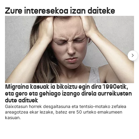
Zure interesekoa izan daiteke
Migraina kasuak ia bikoiztu egin dira 1990etik,
eta gero eta gehiago izango direla aurreikusten
dute adituek
Gaixotasun horrek desgaitasuna eta tentsio-motako zefalea
areagotzea ekar lezake, batez ere 50 urteko emakumeen
kasuan.