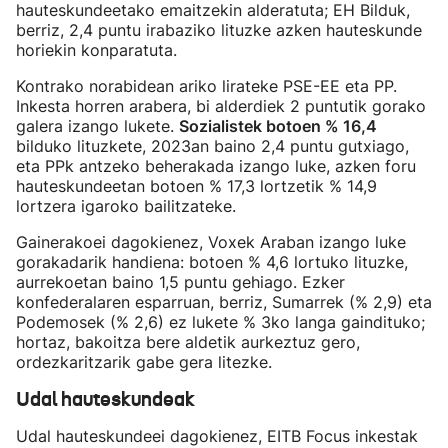
hauteskundeetako emaitzekin alderatuta; EH Bilduk,
berriz, 2,4 puntu irabaziko lituzke azken hauteskunde
horiekin konparatuta.
Kontrako norabidean ariko lirateke PSE-EE eta PP.
Inkesta horren arabera, bi alderdiek 2 puntutik gorako
galera izango lukete.
Sozialistek botoen % 16,4
bilduko lituzkete, 2023an baino 2,4 puntu gutxiago,
eta PPk antzeko beherakada izango luke, azken foru
hauteskundeetan botoen % 17,3 lortzetik % 14,9
lortzera igaroko bailitzateke.
Gainerakoei dagokienez, Voxek Araban izango luke
gorakadarik handiena: botoen % 4,6 lortuko lituzke,
aurrekoetan baino 1,5 puntu gehiago. Ezker
konfederalaren esparruan, berriz, Sumarrek (% 2,9) eta
Podemosek (% 2,6) ez lukete % 3ko langa gaindituko;
hortaz, bakoitza bere aldetik aurkeztuz gero,
ordezkaritzarik gabe gera litezke.
Udal hauteskundeak
Udal hauteskundeei dagokienez, EITB Focus inkestak