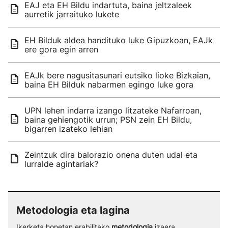
EAJ eta EH Bildu indartuta, baina jeltzaleek
aurretik jarraituko lukete
EH Bilduk aldea handituko luke Gipuzkoan, EAJk
ere gora egin arren
EAJk bere nagusitasunari eutsiko lioke Bizkaian,
baina EH Bilduk nabarmen egingo luke gora
UPN lehen indarra izango litzateke Nafarroan,
baina gehiengotik urrun; PSN zein EH Bildu,
bigarren izateko lehian
Zeintzuk dira balorazio onena duten udal eta
lurralde agintariak?
Metodologia eta lagina
Ikerketa honetan erabilitako
metodologia
izaera