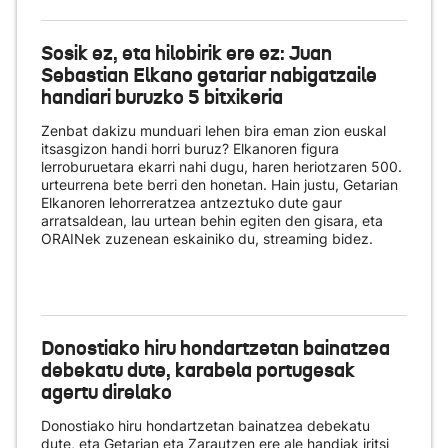
Sosik ez, eta hilobirik ere ez: Juan
Sebastian Elkano getariar nabigatzaile
handiari buruzko 5 bitxikeria
Zenbat dakizu munduari lehen bira eman zion euskal
itsasgizon handi horri buruz? Elkanoren figura
lerroburuetara ekarri nahi dugu, haren heriotzaren 500.
urteurrena bete berri den honetan. Hain justu, Getarian
Elkanoren lehorreratzea antzeztuko dute gaur
arratsaldean, lau urtean behin egiten den gisara, eta
ORAINek zuzenean eskainiko du
, streaming bidez.
Donostiako hiru hondartzetan bainatzea
debekatu dute, karabela portugesak
agertu direlako
Donostiako hiru hondartzetan bainatzea debekatu
dute, eta Getarian eta Zarautzen ere ale handiak iritsi