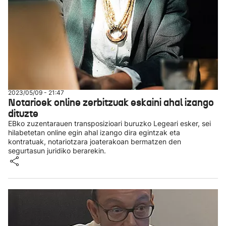
2023/05/09 - 21:47
Notarioek online zerbitzuak eskaini ahal izango
dituzte
EBko zuzentarauen transposizioari buruzko Legeari esker, sei
hilabetetan online egin ahal izango dira egintzak eta
kontratuak, notariotzara joaterakoan bermatzen den
segurtasun juridiko berarekin.