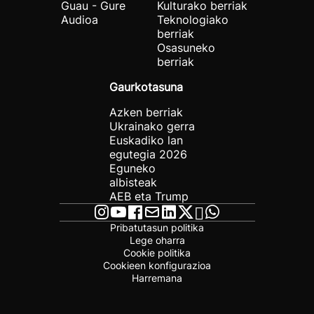
Guau - Gure
Kulturako berriak
Audioa
Teknologiako
berriak
Osasuneko
berriak
Gaurkotasuna
Azken berriak
Ukrainako gerra
Euskadiko lan
egutegia 2026
Eguneko
albisteak
AEB eta Trump
Pribatutasun politika
Lege oharra
Cookie politika
Cookieen konfigurazioa
Harremana