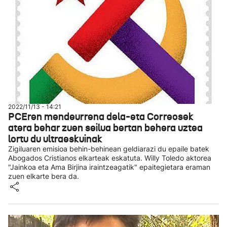
2022/11/13 - 14:21
PCEren mendeurrena dela-eta Correosek
atera behar zuen seilua bertan behera uztea
lortu du ultraeskuinak
Zigiluaren emisioa behin-behinean geldiarazi du epaile batek
Abogados Cristianos elkarteak eskatuta. Willy Toledo aktorea
"Jainkoa eta Ama Birjina iraintzeagatik" epaitegietara eraman
zuen elkarte bera da.