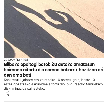
2022/04/13 - 19:11
Bilboko epaitegi batek 26 asteko amatasun
baimena aitortu dio semea bakarrik hezitzen ari
den ama bati
Konkretuki, jaiotze eta zaintzako 16 asteez gain, beste 10
astez gozatzeko eskubidea aitortu dio, bi gurasoko familiekiko
diskriminazioa saihesteko.