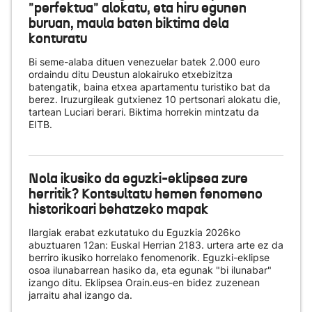
"perfektua" alokatu, eta hiru egunen
buruan, maula baten biktima dela
konturatu
Bi seme-alaba dituen venezuelar batek 2.000 euro
ordaindu ditu Deustun alokairuko etxebizitza
batengatik, baina etxea apartamentu turistiko bat da
berez. Iruzurgileak gutxienez 10 pertsonari alokatu die,
tartean Luciari berari. Biktima horrekin mintzatu da
EITB.
Nola ikusiko da eguzki-eklipsea zure
herritik? Kontsultatu hemen fenomeno
historikoari behatzeko mapak
Ilargiak erabat ezkutatuko du Eguzkia 2026ko
abuztuaren 12an: Euskal Herrian 2183. urtera arte ez da
berriro ikusiko horrelako fenomenorik. Eguzki-eklipse
osoa ilunabarrean hasiko da, eta egunak "bi ilunabar"
izango ditu. Eklipsea Orain.eus-en bidez zuzenean
jarraitu ahal izango da.