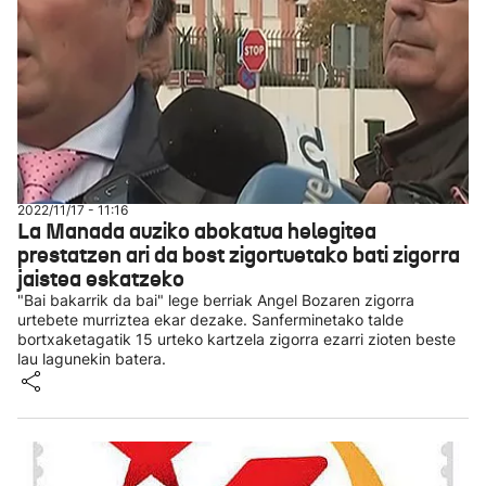
2022/11/17 - 11:16
La Manada auziko abokatua helegitea
prestatzen ari da bost zigortuetako bati zigorra
jaistea eskatzeko
"Bai bakarrik da bai" lege berriak Angel Bozaren zigorra
urtebete murriztea ekar dezake. Sanferminetako talde
bortxaketagatik 15 urteko kartzela zigorra ezarri zioten beste
lau lagunekin batera.