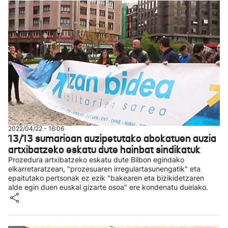
2022/04/22 - 16:06
13/13 sumarioan auzipetutako abokatuen auzia
artxibatzeko eskatu dute hainbat sindikatuk
Prozedura artxibatzeko eskatu dute Bilbon egindako
elkarretaratzean, "prozesuaren irregulartasunengatik" eta
epaitutako pertsonak ez ezik "bakearen eta bizikidetzaren
alde egin duen euskal gizarte osoa" ere kondenatu duelako.