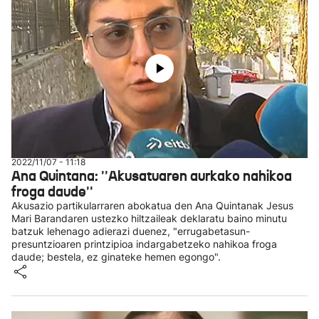
2022/11/07 - 11:18
Ana Quintana: ''Akusatuaren aurkako nahikoa
froga daude''
Akusazio partikularraren abokatua den Ana Quintanak Jesus
Mari Barandaren ustezko hiltzaileak deklaratu baino minutu
batzuk lehenago adierazi duenez, "errugabetasun-
presuntzioaren printzipioa indargabetzeko nahikoa froga
daude; bestela, ez ginateke hemen egongo".