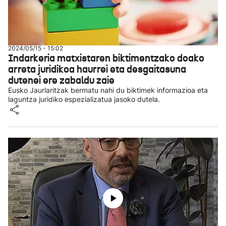
2024/05/15 - 15:02
Indarkeria matxistaren biktimentzako doako
arreta juridikoa haurrei eta desgaitasuna
dutenei ere zabaldu zaie
Eusko Jaurlaritzak bermatu nahi du biktimek informazioa eta
laguntza juridiko espezializatua jasoko dutela.