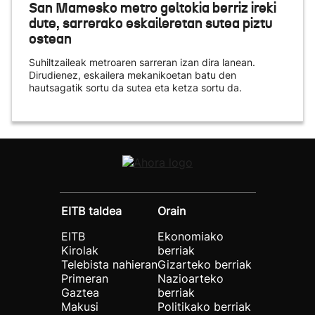
San Mamesko metro geltokia berriz ireki
dute, sarrerako eskaileretan sutea piztu
ostean
Suhiltzaileak metroaren sarreran izan dira lanean.
Dirudienez, eskailera mekanikoetan batu den
hautsagatik sortu da sutea eta ketza sortu da.
EITB taldea
Orain
EITB
Ekonomiako
Kirolak
berriak
Telebista nahieran
Gizarteko berriak
Primeran
Nazioarteko
Gaztea
berriak
Makusi
Politikako berriak