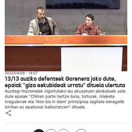
2022/04/06 - 14:07
13/13 auziko defentsek Gorenera joko dute,
epaiak "giza eskubideak urratu" dituela ulertuta
Auzitegi Nazionalak zigortutako lau akusatuen abokatuek uste
dute epaiak "CNIren parte hartze iluna, torturak, miaketa
irregularrak eta 'Non bis in idem' printzipioa (egitate beragatik
birritan ez epaitzea) balioztatzen" dituela.