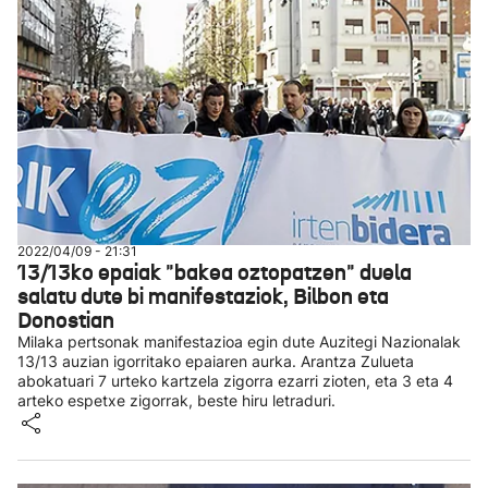
2022/04/09 - 21:31
13/13ko epaiak "bakea oztopatzen" duela
salatu dute bi manifestaziok, Bilbon eta
Donostian
Milaka pertsonak manifestazioa egin dute Auzitegi Nazionalak
13/13 auzian igorritako epaiaren aurka. Arantza Zulueta
abokatuari 7 urteko kartzela zigorra ezarri zioten, eta 3 eta 4
arteko espetxe zigorrak, beste hiru letraduri.