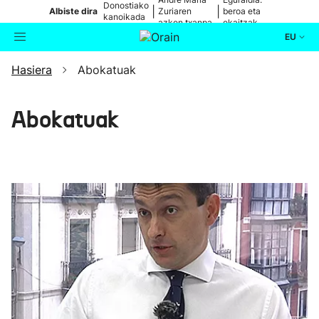
Donostiako
|
|
Albiste dira
Zuriaren
beroa eta
kanoikada
azken txanpa
ekaitzak
EU
Hasiera
Abokatuak
Aktualitatea
Bilatzailea
Politika
Abokatuak
Kultura
Ikusmiran
Eguraldia