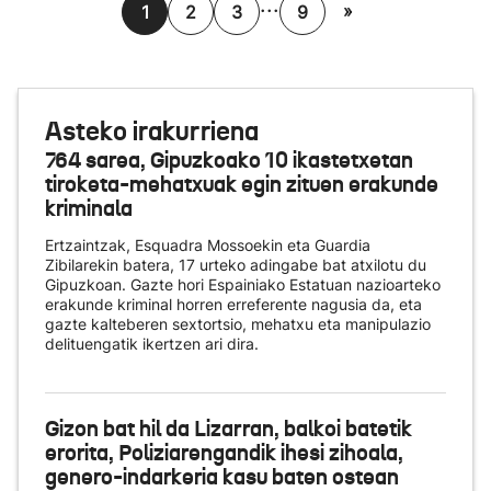
...
»
1
2
3
9
Asteko irakurriena
764 sarea, Gipuzkoako 10 ikastetxetan
tiroketa-mehatxuak egin zituen erakunde
kriminala
Ertzaintzak, Esquadra Mossoekin eta Guardia
Zibilarekin batera, 17 urteko adingabe bat atxilotu du
Gipuzkoan. Gazte hori Espainiako Estatuan nazioarteko
erakunde kriminal horren erreferente nagusia da, eta
gazte kalteberen sextortsio, mehatxu eta manipulazio
delituengatik ikertzen ari dira.
Gizon bat hil da Lizarran, balkoi batetik
erorita, Poliziarengandik ihesi zihoala,
genero-indarkeria kasu baten ostean