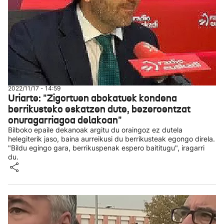
2022/11/17 - 14:59
Uriarte: "Zigortuen abokatuek kondena
berrikusteko eskatzen dute, bezeroentzat
onuragarriagoa delakoan"
Bilboko epaile dekanoak argitu du oraingoz ez dutela
helegiterik jaso, baina aurreikusi du berrikusteak egongo direla.
"Bildu egingo gara, berrikuspenak espero baititugu", iragarri
du.