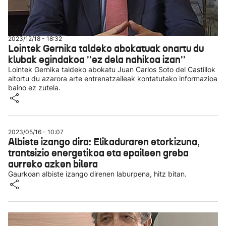
2023/12/18 - 18:32
Lointek Gernika taldeko abokatuak onartu du
klubak egindakoa ''ez dela nahikoa izan''
Lointek Gernika taldeko abokatu Juan Carlos Soto del Castillok
aitortu du azarora arte entrenatzaileak kontatutako informazioa
baino ez zutela.
2023/05/16 - 10:07
Albiste izango dira: Elikaduraren etorkizuna,
trantsizio energetikoa eta epaileen greba
aurreko azken bilera
Gaurkoan albiste izango direnen laburpena, hitz bitan.