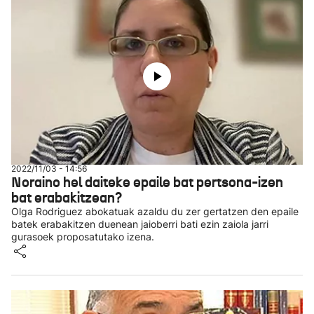
2022/11/03 - 14:56
Noraino hel daiteke epaile bat pertsona-izen
bat erabakitzean?
Olga Rodriguez abokatuak azaldu du zer gertatzen den epaile
batek erabakitzen duenean jaioberri bati ezin zaiola jarri
gurasoek proposatutako izena.