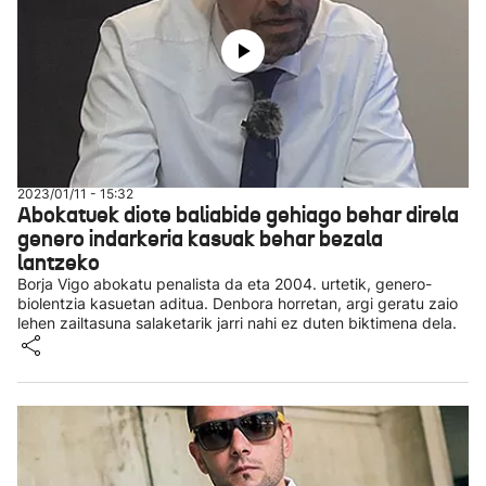
2023/01/11 - 15:32
Abokatuek diote baliabide gehiago behar direla
genero indarkeria kasuak behar bezala
lantzeko
Borja Vigo abokatu penalista da eta 2004. urtetik, genero-
biolentzia kasuetan aditua. Denbora horretan, argi geratu zaio
lehen zailtasuna salaketarik jarri nahi ez duten biktimena dela.