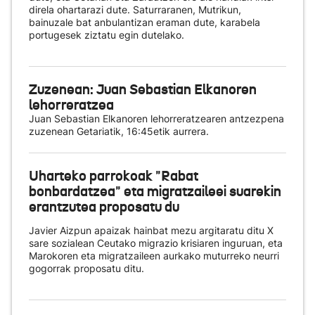
direla ohartarazi dute. Saturraranen, Mutrikun,
bainuzale bat anbulantizan eraman dute, karabela
portugesek ziztatu egin dutelako.
Zuzenean: Juan Sebastian Elkanoren
lehorreratzea
Juan Sebastian Elkanoren lehorreratzearen antzezpena
zuzenean Getariatik, 16:45etik aurrera.
Uharteko parrokoak "Rabat
bonbardatzea" eta migratzaileei suarekin
erantzutea proposatu du
Javier Aizpun apaizak hainbat mezu argitaratu ditu X
sare sozialean Ceutako migrazio krisiaren inguruan, eta
Marokoren eta migratzaileen aurkako muturreko neurri
gogorrak proposatu ditu.