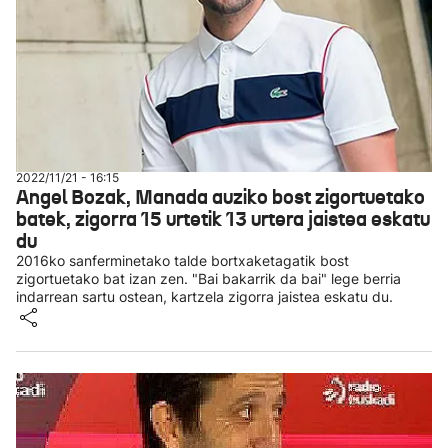
2022/11/21 - 16:15
Angel Bozak, Manada auziko bost zigortuetako
batek, zigorra 15 urtetik 13 urtera jaistea eskatu
du
2016ko sanferminetako talde bortxaketagatik bost
zigortuetako bat izan zen. "Bai bakarrik da bai" lege berria
indarrean sartu ostean, kartzela zigorra jaistea eskatu du.