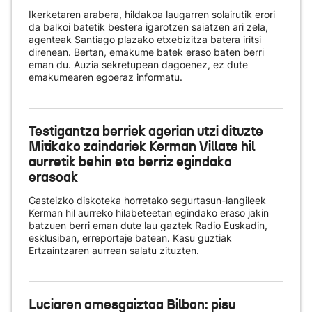
Ikerketaren arabera, hildakoa laugarren solairutik erori
da balkoi batetik bestera igarotzen saiatzen ari zela,
agenteak Santiago plazako etxebizitza batera iritsi
direnean. Bertan, emakume batek eraso baten berri
eman du. Auzia sekretupean dagoenez, ez dute
emakumearen egoeraz informatu.
Testigantza berriek agerian utzi dituzte
Mitikako zaindariek Kerman Villate hil
aurretik behin eta berriz egindako
erasoak
Gasteizko diskoteka horretako segurtasun-langileek
Kerman hil aurreko hilabeteetan egindako eraso jakin
batzuen berri eman dute lau gaztek Radio Euskadin,
esklusiban, erreportaje batean. Kasu guztiak
Ertzaintzaren aurrean salatu zituzten.
Luciaren amesgaiztoa Bilbon: pisu