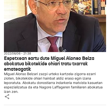
2022/06/06 - 21:38
Espetxean sartu dute Miguel Alonso Belza
abokatua bikotekide ohiari tratu txarrak
emateagatik
Miguel Alonso Belzari zazpi urteko kartzela-zigorra ezarri
zioten, bikotekide ohiari hainbat aldiz eraso egin izana
leporatuta. Abokatu donostiarra indarkeria matxista kasuetan
espezializatua da eta Nagore Laffageren familiaren abokatua
izan zen.