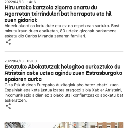
2022/04/13 - 14:16
Hiru urteko kartzela zigorra onartu du
Agorretan txirrindulari bat harrapatu eta hil
zuen gidariak
Aldeek akordioa lortu dute eta ez da espetxean sartuko. Bost
minutu iraun duen epaiketan, 80 urteko gizonak barkamena
eskatu dio Carlos Miranda zenaren familiari.
2022/04/13 - 09:00
Estatuko Abokatutzak helegitea aurkeztuko du
Atristain aske uztea agindu zuen Estrasburgoko
epaiaren aurka
Giza Eskubideen Europako Auzitegiak aho batez ebatzi zuen
Espainiak epaiketa justua izatea eragotzi ziola Xabier Atristaini,
inkomunikazio aldian ez ziolako utzi konfiantzazko abokatu bat
aukeratzen.