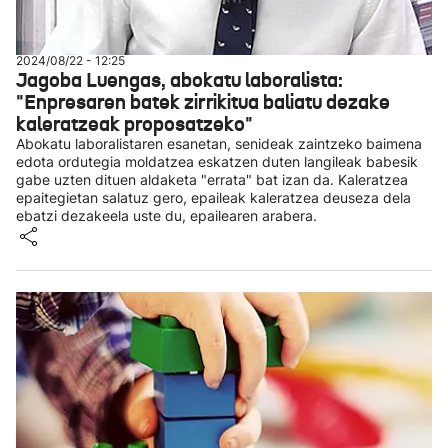
2024/08/22 - 12:25
Jagoba Luengas, abokatu laboralista:
"Enpresaren batek zirrikitua baliatu dezake
kaleratzeak proposatzeko"
Abokatu laboralistaren esanetan, senideak zaintzeko baimena
edota ordutegia moldatzea eskatzen duten langileak babesik
gabe uzten dituen aldaketa "errata" bat izan da. Kaleratzea
epaitegietan salatuz gero, epaileak kaleratzea deuseza dela
ebatzi dezakeela uste du, epailearen arabera.