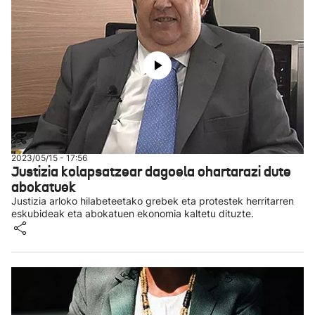
2023/05/15 - 17:56
Justizia kolapsatzear dagoela ohartarazi dute
abokatuek
Justizia arloko hilabeteetako grebek eta protestek herritarren
eskubideak eta abokatuen ekonomia kaltetu dituzte.