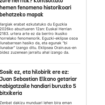
zure herritik? Kontsultatu
hemen fenomeno historikoari
behatzeko mapak
Ilargiak erabat ezkutatuko du Eguzkia
2026ko abuztuaren 12an: Euskal Herrian
2183. urtera arte ez da berriro ikusiko
horrelako fenomenorik. Eguzki-eklipse osoa
ilunabarrean hasiko da, eta egunak "bi
ilunabar" izango ditu. Eklipsea Orain.eus-en
bidez zuzenean jarraitu ahal izango da.
Sosik ez, eta hilobirik ere ez:
Juan Sebastian Elkano getariar
nabigatzaile handiari buruzko 5
bitxikeria
Zenbat dakizu munduari lehen bira eman