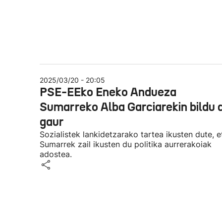
2025/03/20 - 20:05
PSE-EEko Eneko Andueza
Sumarreko Alba Garciarekin bildu 
gaur
Sozialistek lankidetzarako tartea ikusten dute, e
Sumarrek zail ikusten du politika aurrerakoiak
adostea.