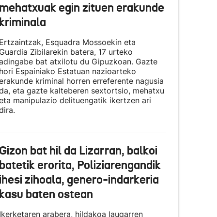
mehatxuak egin zituen erakunde
kriminala
Ertzaintzak, Esquadra Mossoekin eta
Guardia Zibilarekin batera, 17 urteko
adingabe bat atxilotu du Gipuzkoan. Gazte
hori Espainiako Estatuan nazioarteko
erakunde kriminal horren erreferente nagusia
da, eta gazte kalteberen sextortsio, mehatxu
eta manipulazio delituengatik ikertzen ari
dira.
Gizon bat hil da Lizarran, balkoi
batetik erorita, Poliziarengandik
ihesi zihoala, genero-indarkeria
kasu baten ostean
Ikerketaren arabera, hildakoa laugarren