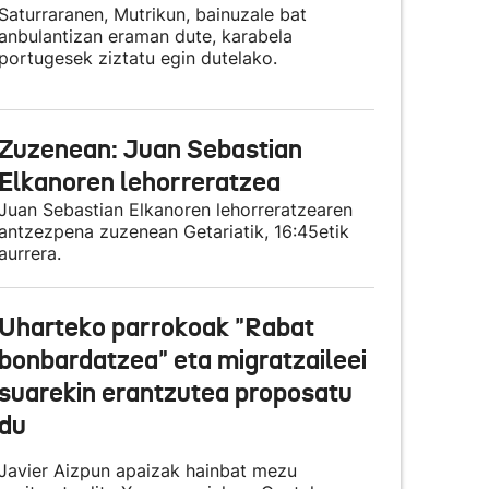
Saturraranen, Mutrikun, bainuzale bat
anbulantizan eraman dute, karabela
portugesek ziztatu egin dutelako.
Zuzenean: Juan Sebastian
Elkanoren lehorreratzea
Juan Sebastian Elkanoren lehorreratzearen
antzezpena zuzenean Getariatik, 16:45etik
aurrera.
Uharteko parrokoak "Rabat
bonbardatzea" eta migratzaileei
suarekin erantzutea proposatu
du
Javier Aizpun apaizak hainbat mezu