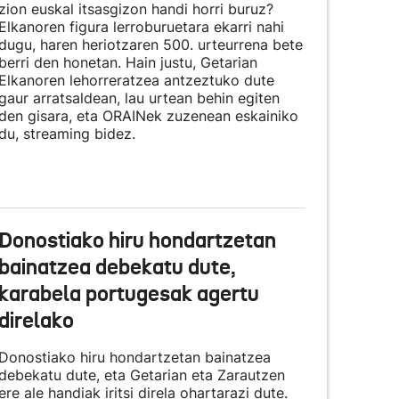
zion euskal itsasgizon handi horri buruz?
Elkanoren figura lerroburuetara ekarri nahi
dugu, haren heriotzaren 500. urteurrena bete
berri den honetan. Hain justu, Getarian
Elkanoren lehorreratzea antzeztuko dute
gaur arratsaldean, lau urtean behin egiten
den gisara, eta
ORAINek zuzenean eskainiko
du
, streaming bidez.
Donostiako hiru hondartzetan
bainatzea debekatu dute,
karabela portugesak agertu
direlako
Donostiako hiru hondartzetan bainatzea
debekatu dute, eta Getarian eta Zarautzen
ere ale handiak iritsi direla ohartarazi dute.