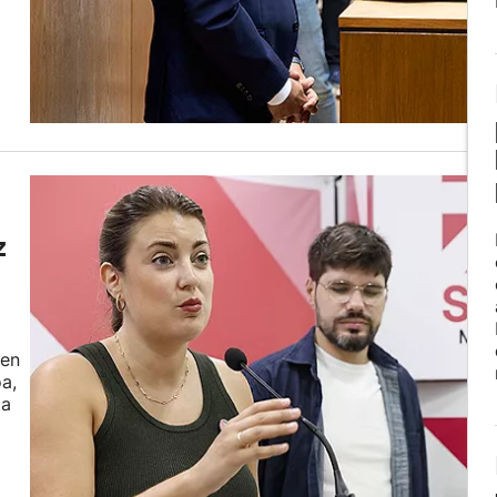
z
men
a,
ta