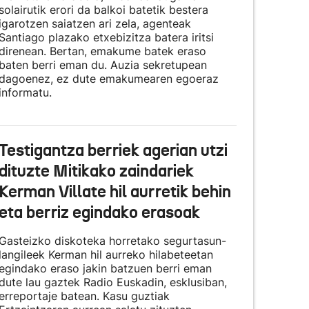
solairutik erori da balkoi batetik bestera
igarotzen saiatzen ari zela, agenteak
Santiago plazako etxebizitza batera iritsi
direnean. Bertan, emakume batek eraso
baten berri eman du. Auzia sekretupean
dagoenez, ez dute emakumearen egoeraz
informatu.
Testigantza berriek agerian utzi
dituzte Mitikako zaindariek
Kerman Villate hil aurretik behin
eta berriz egindako erasoak
Gasteizko diskoteka horretako segurtasun-
langileek Kerman hil aurreko hilabeteetan
egindako eraso jakin batzuen berri eman
dute lau gaztek Radio Euskadin, esklusiban,
erreportaje batean. Kasu guztiak