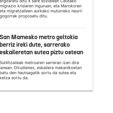
argitaratu ditu X sare sozialean Ceutako
migrazio krisiaren inguruan, eta Marokoren
eta migratzaileen aurkako muturreko neurri
gogorrak proposatu ditu.
San Mamesko metro geltokia
berriz ireki dute, sarrerako
eskaileretan sutea piztu ostean
Suhiltzaileak metroaren sarreran izan dira
lanean. Dirudienez, eskailera mekanikoetan
batu den hautsagatik sortu da sutea eta
ketza sortu da.