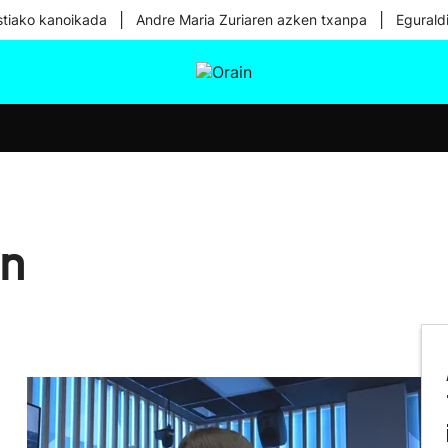
|
|
tiako kanoikada
Andre Maria Zuriaren azken txanpa
Egurald
tura
Ikusmiran
Egural
Osasuna
Teknologia
in