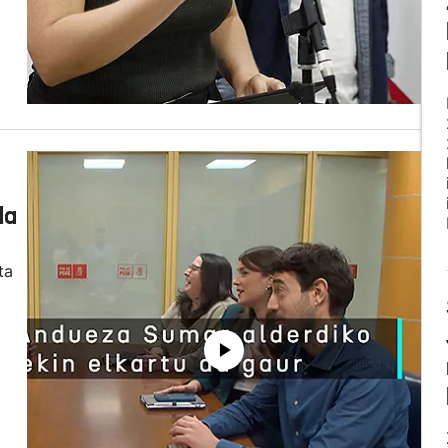
da
ta