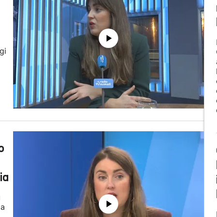
gi
o
ia
u
ia