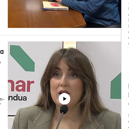
la
,
n-
"