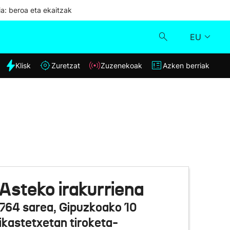
ia: beroa eta ekaitzak
EU
dia
Klisk
Zuretzat
Zuzenekoak
Azken berriak
Klisk
Zuzenekoak
Zuretzat
Azken berriak
Asteko irakurriena
764 sarea, Gipuzkoako 10
ikastetxetan tiroketa-