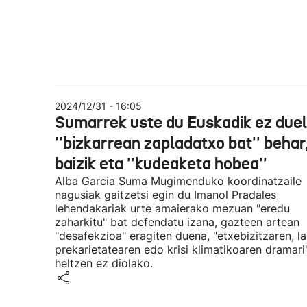
2024/12/31 - 16:05
Sumarrek uste du Euskadik ez due
''bizkarrean zapladatxo bat'' behar
baizik eta ''kudeaketa hobea''
Alba Garcia Suma Mugimenduko koordinatzaile
nagusiak gaitzetsi egin du Imanol Pradales
lehendakariak urte amaierako mezuan "eredu
zaharkitu" bat defendatu izana, gazteen artean
"desafekzioa" eragiten duena, "etxebizitzaren, la
prekarietatearen edo krisi klimatikoaren dramari
heltzen ez diolako.