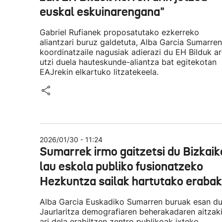
euskal eskuinarengana"
Gabriel Rufianek proposatutako ezkerreko
aliantzari buruz galdetuta, Alba Garcia Sumarren
koordinatzaile nagusiak adierazi du EH Bilduk ar
utzi duela hauteskunde-aliantza bat egitekotan
EAJrekin elkartuko litzatekeela.
2026/01/30 - 11:24
Sumarrek irmo gaitzetsi du Bizkaik
lau eskola publiko fusionatzeko
Hezkuntza sailak hartutako erabak
Alba Garcia Euskadiko Sumarren buruak esan d
Jaurlaritza demografiaren beherakadaren aitzak
ari dela erabiltzen zentro publikoak ixteko.