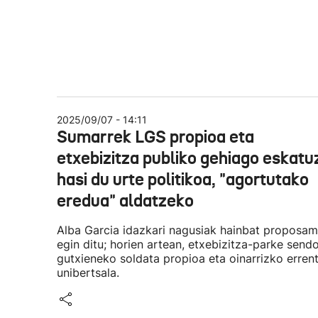
2025/09/07 - 14:11
Sumarrek LGS propioa eta
etxebizitza publiko gehiago eskatu
hasi du urte politikoa, "agortutako
eredua" aldatzeko
Alba Garcia idazkari nagusiak hainbat proposa
egin ditu; horien artean, etxebizitza-parke sendo
gutxieneko soldata propioa eta oinarrizko erren
unibertsala.