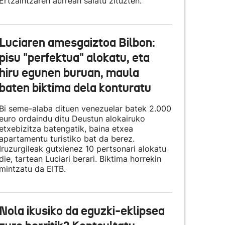
Ertzaintzaren aurrean salatu zituzten.
Luciaren amesgaiztoa Bilbon:
pisu "perfektua" alokatu, eta
hiru egunen buruan, maula
baten biktima dela konturatu
Bi seme-alaba dituen venezuelar batek 2.000
euro ordaindu ditu Deustun alokairuko
etxebizitza batengatik, baina etxea
apartamentu turistiko bat da berez.
Iruzurgileak gutxienez 10 pertsonari alokatu
die, tartean Luciari berari. Biktima horrekin
mintzatu da EITB.
Nola ikusiko da eguzki-eklipsea