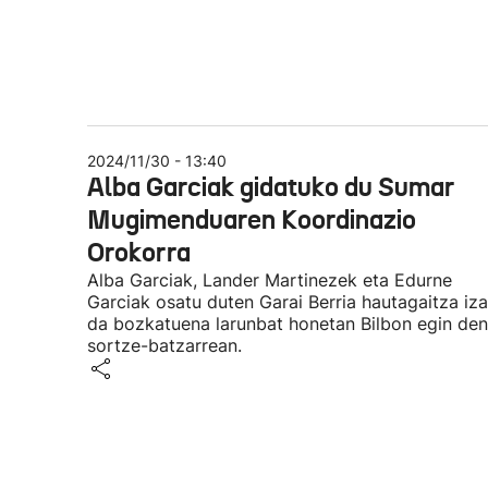
2024/11/30 - 13:40
Alba Garciak gidatuko du Sumar
Mugimenduaren Koordinazio
Orokorra
Alba Garciak, Lander Martinezek eta Edurne
Garciak osatu duten Garai Berria hautagaitza iz
da bozkatuena larunbat honetan Bilbon egin den
sortze-batzarrean.