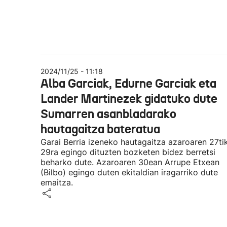
2024/11/25 - 11:18
Alba Garciak, Edurne Garciak eta
Lander Martinezek gidatuko dute
Sumarren asanbladarako
hautagaitza bateratua
Garai Berria izeneko hautagaitza azaroaren 27ti
29ra egingo dituzten bozketen bidez berretsi
beharko dute. Azaroaren 30ean Arrupe Etxean
(Bilbo) egingo duten ekitaldian iragarriko dute
emaitza.