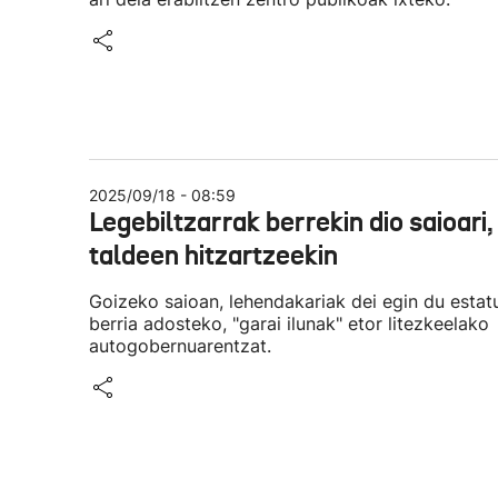
2025/09/18 - 08:59
Legebiltzarrak berrekin dio saioari,
taldeen hitzartzeekin
Goizeko saioan, lehendakariak dei egin du estat
berria adosteko, "garai ilunak" etor litezkeelako
autogobernuarentzat.