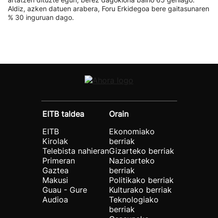
Aldiz, azken datuen arabera, Foru Erkidegoa bere gaitasunaren
% 30 inguruan dago.
EITB taldea
Orain
EITB
Ekonomiako
Kirolak
berriak
Telebista nahieran
Gizarteko berriak
Primeran
Nazioarteko
Gaztea
berriak
Makusi
Politikako berriak
Guau - Gure
Kulturako berriak
Audioa
Teknologiako
berriak