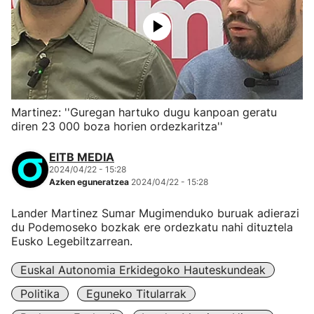
Martinez: ''Guregan hartuko dugu kanpoan geratu
diren 23 000 boza horien ordezkaritza''
EITB MEDIA
2024/04/22 - 15:28
Azken eguneratzea
2024/04/22 - 15:28
Lander Martinez Sumar Mugimenduko buruak adierazi
du Podemoseko bozkak ere ordezkatu nahi dituztela
Eusko Legebiltzarrean.
Euskal Autonomia Erkidegoko Hauteskundeak
Politika
Eguneko Titularrak