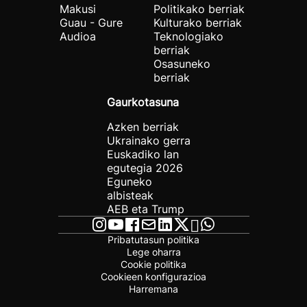
Makusi
Politikako berriak
Guau - Gure
Kulturako berriak
Audioa
Teknologiako
berriak
Osasuneko
berriak
Gaurkotasuna
Azken berriak
Ukrainako gerra
Euskadiko lan
egutegia 2026
Eguneko
albisteak
AEB eta Trump
Pribatutasun politika
Lege oharra
Cookie politika
Cookieen konfigurazioa
Harremana