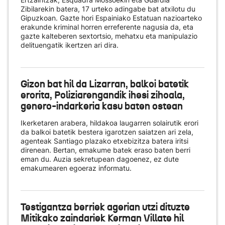
Zibilarekin batera, 17 urteko adingabe bat atxilotu du
Gipuzkoan. Gazte hori Espainiako Estatuan nazioarteko
erakunde kriminal horren erreferente nagusia da, eta
gazte kalteberen sextortsio, mehatxu eta manipulazio
delituengatik ikertzen ari dira.
Gizon bat hil da Lizarran, balkoi batetik
erorita, Poliziarengandik ihesi zihoala,
genero-indarkeria kasu baten ostean
Ikerketaren arabera, hildakoa laugarren solairutik erori
da balkoi batetik bestera igarotzen saiatzen ari zela,
agenteak Santiago plazako etxebizitza batera iritsi
direnean. Bertan, emakume batek eraso baten berri
eman du. Auzia sekretupean dagoenez, ez dute
emakumearen egoeraz informatu.
Testigantza berriek agerian utzi dituzte
Mitikako zaindariek Kerman Villate hil