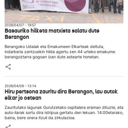
2026/04/07 - 19:57
Basauriko hilketa matxista salatu dute
Berangon
Berangoko Udalak eta Emakumeen Elkarteak deituta,
indarkeria zantzuekin hilda agertu zen 44 urteko emakume
berangoztarra gogoan izan dute astearte honetan.
2026/04/06 - 13:14
Hiru pertsona zauritu dira Berangon, lau autok
elkar jo ostean
Zauritutako lagunak Gurutzetako ospitalera eraman dituzte, eta
auto-ilarak sortu dira istripua gertatu den lekuan. 14:00etarako,
baina, bere onera itzuli da zirkulazioa.