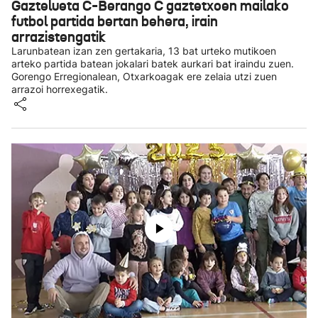
Gaztelueta C-Berango C gaztetxoen mailako
futbol partida bertan behera, irain
arrazistengatik
Larunbatean izan zen gertakaria, 13 bat urteko mutikoen
arteko partida batean jokalari batek aurkari bat iraindu zuen.
Gorengo Erregionalean, Otxarkoagak ere zelaia utzi zuen
arrazoi horrexegatik.