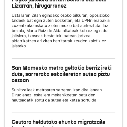
Lizarran, hirugarrenez
Uztailaren 29an egindako osoko bilkuran, oposizioko
taldeek bat egin zuten bozketan, eta UPNri erabakia
zuzentzeko eskatu zioten mozio bat aurkeztuta. Iaz
bezala, Marta Ruiz de Alda alkateak kotxez egin du
jaitsiera, txosnak beste toki batean jartzea
aldarrikatzen ari ziren herritarrak zeuden kaletik ez
jaisteko.
San Mamesko metro geltokia berriz ireki
dute, sarrerako eskaileretan sutea piztu
ostean
Suhiltzaileak metroaren sarreran izan dira lanean.
Dirudienez, eskailera mekanikoetan batu den
hautsagatik sortu da sutea eta ketza sortu da.
Ceutara heldutako ehunka migratzaile