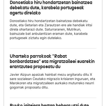
Donostiako hiru hondartzetan bainatzea
debekatu dute, karabela portugesak
agertu direlako
Donostiako hiru hondartzetan bainatzea debekatu
dute, eta Getarian eta Zarautzen ere ale handiak iritsi
direla ohartarazi dute. Saturraranen, Mutrikun,
bainuzale bat anbulantizan eraman dute, karabela
portugesek ziztatu egin dutelako.
Uharteko parrokoak "Rabat
bonbardatzea" eta migratzaileei suarekin
erantzutea proposatu du
Javier Aizpun apaizak hainbat mezu argitaratu ditu X
sare sozialean Ceutako migrazio krisiaren inguruan, eta
Marokoren eta migratzaileen aurkako muturreko neurri
gogorrak proposatu ditu.
Puyko jaitsiera bertan behera utzi dute