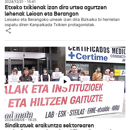
2024/12/31 - 15:41
Etxeko txikienak izan dira urtea agurtzen
lehenak Leioan eta Berangon
Leioako eta Berangoko umeak izan dira Bizkaiko bi herrietan
ospatu diren Kanpaikada Txikien protagonistak.
2024/08/08 - 16:25
Sindikatuek eraikuntza sektorearen