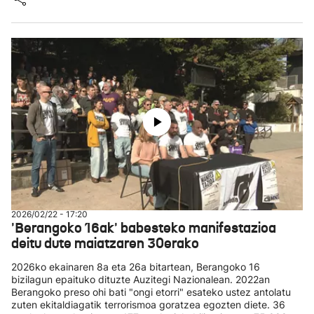
2026/02/22 - 17:20
'Berangoko 16ak' babesteko manifestazioa
deitu dute maiatzaren 30erako
2026ko ekainaren 8a eta 26a bitartean, Berangoko 16
bizilagun epaituko dituzte Auzitegi Nazionalean. 2022an
Berangoko preso ohi bati "ongi etorri" esateko ustez antolatu
zuten ekitaldiagatik terrorismoa goratzea egozten diete. 36