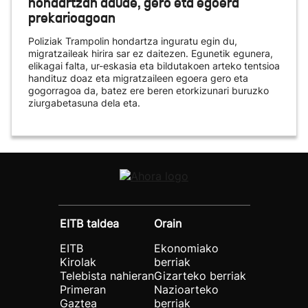
hondartzan daude, gero eta egoera
prekarioagoan
Poliziak Trampolin hondartza inguratu egin du,
migratzaileak hirira sar ez daitezen. Egunetik egunera,
elikagai falta, ur-eskasia eta bildutakoen arteko tentsioa
handituz doaz eta migratzaileen egoera gero eta
gogorragoa da, batez ere beren etorkizunari buruzko
ziurgabetasuna dela eta.
EITB taldea
Orain
EITB
Ekonomiako
Kirolak
berriak
Telebista nahieran
Gizarteko berriak
Primeran
Nazioarteko
Gaztea
berriak