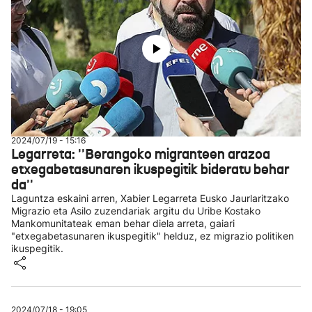
2024/07/19 - 15:16
Legarreta: ''Berangoko migranteen arazoa
etxegabetasunaren ikuspegitik bideratu behar
da''
Laguntza eskaini arren, Xabier Legarreta Eusko Jaurlaritzako
Migrazio eta Asilo zuzendariak argitu du Uribe Kostako
Mankomunitateak eman behar diela arreta, gaiari
"etxegabetasunaren ikuspegitik" helduz, ez migrazio politiken
ikuspegitik.
2024/07/18 - 19:05