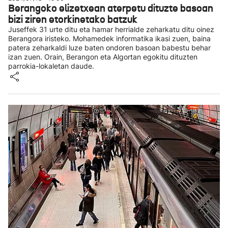
Berangoko elizetxean aterpetu dituzte basoan
bizi ziren etorkinetako batzuk
Juseffek 31 urte ditu eta hamar herrialde zeharkatu ditu oinez
Berangora iristeko. Mohamedek informatika ikasi zuen, baina
patera zeharkaldi luze baten ondoren basoan babestu behar
izan zuen. Orain, Berangon eta Algortan egokitu dituzten
parrokia-lokaletan daude.