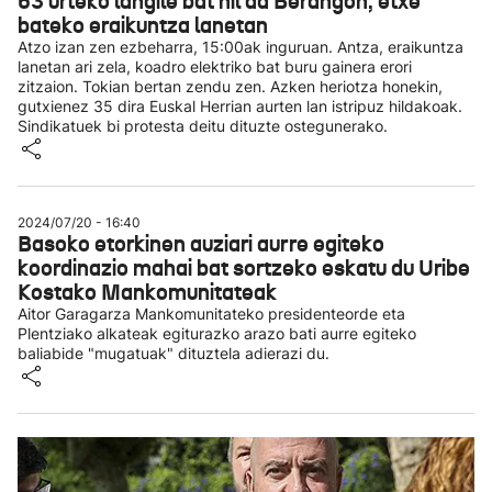
63 urteko langile bat hil da Berangon, etxe
bateko eraikuntza lanetan
Atzo izan zen ezbeharra, 15:00ak inguruan. Antza, eraikuntza
lanetan ari zela, koadro elektriko bat buru gainera erori
zitzaion. Tokian bertan zendu zen. Azken heriotza honekin,
gutxienez 35 dira Euskal Herrian aurten lan istripuz hildakoak.
Sindikatuek bi protesta deitu dituzte ostegunerako.
2024/07/20 - 16:40
Basoko etorkinen auziari aurre egiteko
koordinazio mahai bat sortzeko eskatu du Uribe
Kostako Mankomunitateak
Aitor Garagarza Mankomunitateko presidenteorde eta
Plentziako alkateak egiturazko arazo bati aurre egiteko
baliabide "mugatuak" dituztela adierazi du.