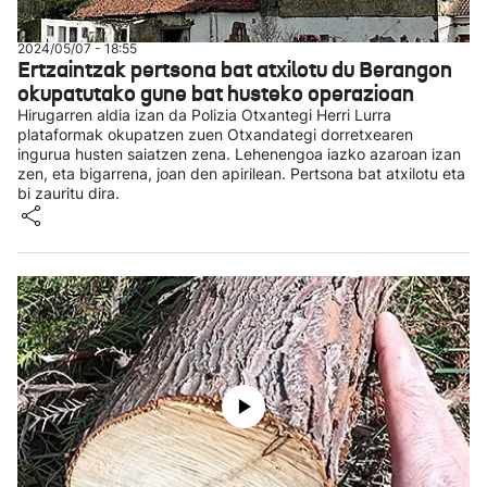
2024/05/07 - 18:55
Ertzaintzak pertsona bat atxilotu du Berangon
okupatutako gune bat husteko operazioan
Hirugarren aldia izan da Polizia Otxantegi Herri Lurra
plataformak okupatzen zuen Otxandategi dorretxearen
ingurua husten saiatzen zena. Lehenengoa iazko azaroan izan
zen, eta bigarrena, joan den apirilean. Pertsona bat atxilotu eta
bi zauritu dira.