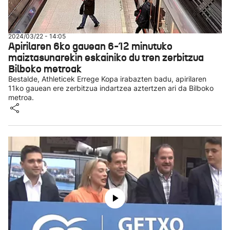
2024/03/22 - 14:05
Apirilaren 6ko gauean 6-12 minutuko
maiztasunarekin eskainiko du tren zerbitzua
Bilboko metroak
Bestalde, Athleticek Errege Kopa irabazten badu, apirilaren
11ko gauean ere zerbitzua indartzea aztertzen ari da Bilboko
metroa.