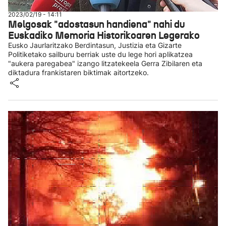
2023/02/19 - 14:11
Melgosak "adostasun handiena" nahi du
Euskadiko Memoria Historikoaren Legerako
Eusko Jaurlaritzako Berdintasun, Justizia eta Gizarte
Politiketako sailburu berriak uste du lege hori aplikatzea
"aukera paregabea" izango litzatekeela Gerra Zibilaren eta
diktadura frankistaren biktimak aitortzeko.