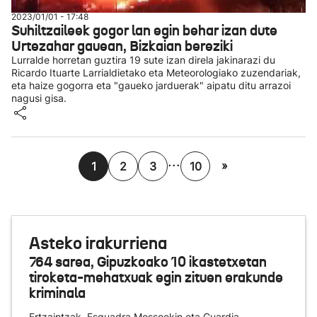
2023/01/01 - 17:48
Suhiltzaileek gogor lan egin behar izan dute
Urtezahar gauean, Bizkaian bereziki
Lurralde horretan guztira 19 sute izan direla jakinarazi du
Ricardo Ituarte Larrialdietako eta Meteorologiako zuzendariak,
eta haize gogorra eta "gaueko jarduerak" aipatu ditu arrazoi
nagusi gisa.
...
»
1
2
3
10
Asteko irakurriena
764 sarea, Gipuzkoako 10 ikastetxetan
tiroketa-mehatxuak egin zituen erakunde
kriminala
Ertzaintzak, Esquadra Mossoekin eta Guardia