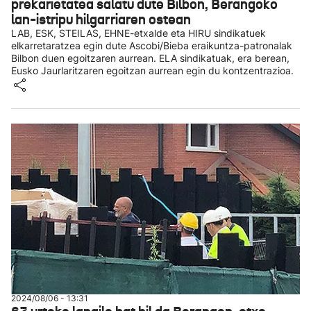
prekarietatea salatu dute Bilbon, Berangoko
lan-istripu hilgarriaren ostean
LAB, ESK, STEILAS, EHNE-etxalde eta HIRU sindikatuek
elkarretaratzea egin dute Ascobi/Bieba eraikuntza-patronalak
Bilbon duen egoitzaren aurrean. ELA sindikatuak, era berean,
Eusko Jaurlaritzaren egoitzan aurrean egin du kontzentrazioa.
2024/08/06 - 13:31