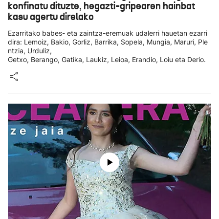
konfinatu dituzte, hegazti-gripearen hainbat
kasu agertu direlako
Ezarritako babes- eta zaintza-eremuak udalerri hauetan ezarri
dira: Lemoiz, Bakio, Gorliz, Barrika, Sopela, Mungia, Maruri, Ple
ntzia, Urduliz,
Getxo, Berango, Gatika, Laukiz, Leioa, Erandio, Loiu eta Derio.