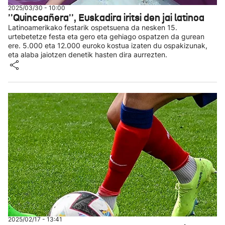
2025/03/30 - 10:00
''Quinceañera'', Euskadira iritsi den jai latinoa
Latinoamerikako festarik ospetsuena da nesken 15.
urtebetetze festa eta gero eta gehiago ospatzen da gurean
ere. 5.000 eta 12.000 euroko kostua izaten du ospakizunak,
eta alaba jaiotzen denetik hasten dira aurrezten.
2025/02/17 - 13:41