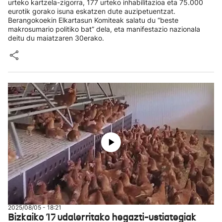
urteko kartzela-zigorra, 177 urteko inhabilitazioa eta 75.000
eurotik gorako isuna eskatzen dute auzipetuentzat.
Berangokoekin Elkartasun Komiteak salatu du “beste
makrosumario politiko bat” dela, eta manifestazio nazionala
deitu du maiatzaren 30erako.
2025/08/05 - 18:21
Bizkaiko 17 udalerritako hegazti-ustiategiak