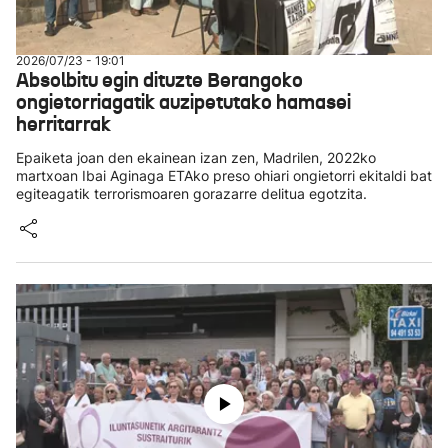
2026/07/23 - 19:01
Absolbitu egin dituzte Berangoko
ongietorriagatik auzipetutako hamasei
herritarrak
Epaiketa joan den ekainean izan zen, Madrilen, 2022ko
martxoan Ibai Aginaga ETAko preso ohiari ongietorri ekitaldi bat
egiteagatik terrorismoaren gorazarre delitua egotzita.