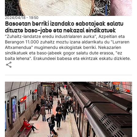
2024/04/18 - 19:50
Basoetan berriki izandako sabotajeak salatu
dituzte baso-jabe eta nekazal sindikatuek
"Zuhaitz-landatze eredu industrialaren aurka", Azpeitian eta
Berangon 11.000 zuhaitz moztu izana aldarrikatu du "Lurraren
Altxamendua" mugimendu ekologistak berriki. Nekazarien
sindikatuek eta baso-jabeek gogor salatu dute erasoa, "ez
baita lehena". Erakundeei babesa eta ekintzak eskatu dizkiete.