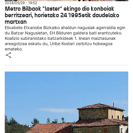
2024/05/29 - 19:52
Metro Bilbaok "laster" ekingo dio konboiak
berritzeari, horietako 24 1995etik daudelako
martxan
Elixabete Etxanobe Bizkaiko ahaldun nagusiak agerraldia egin
du Batzar Nagusietan, EH Bilduren galdera bati erantzuteko.
Koalizio subiranistako batzarkideak 1. linean maiztasunak
areagotzea eskatu du, Uribe Kostari zerbitzu hobeagoa
emateko.