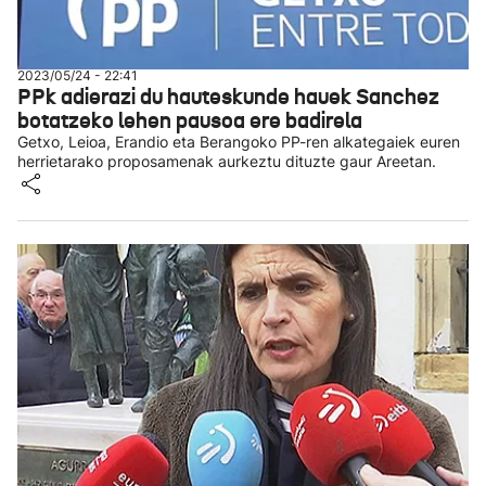
2023/05/24 - 22:41
PPk adierazi du hauteskunde hauek Sanchez
botatzeko lehen pausoa ere badirela
Getxo, Leioa, Erandio eta Berangoko PP-ren alkategaiek euren
herrietarako proposamenak aurkeztu dituzte gaur Areetan.