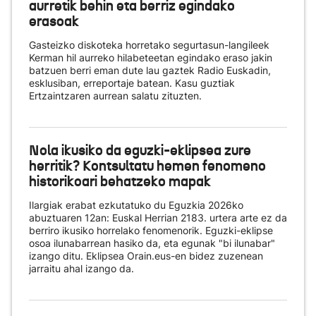
aurretik behin eta berriz egindako
erasoak
Gasteizko diskoteka horretako segurtasun-langileek
Kerman hil aurreko hilabeteetan egindako eraso jakin
batzuen berri eman dute lau gaztek Radio Euskadin,
esklusiban, erreportaje batean. Kasu guztiak
Ertzaintzaren aurrean salatu zituzten.
Nola ikusiko da eguzki-eklipsea zure
herritik? Kontsultatu hemen fenomeno
historikoari behatzeko mapak
Ilargiak erabat ezkutatuko du Eguzkia 2026ko
abuztuaren 12an: Euskal Herrian 2183. urtera arte ez da
berriro ikusiko horrelako fenomenorik. Eguzki-eklipse
osoa ilunabarrean hasiko da, eta egunak "bi ilunabar"
izango ditu. Eklipsea Orain.eus-en bidez zuzenean
jarraitu ahal izango da.