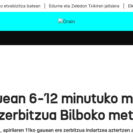
|
|
ko etxebizitza batean
Edurne eta Zeledon Txikiren jaitsiera
El
tura
Ikusmiran
Egural
Osasuna
Teknologia
auean 6-12 minutuko m
 zerbitzua Bilboko me
 apirilaren 11ko gauean ere zerbitzua indartzea aztertzen 