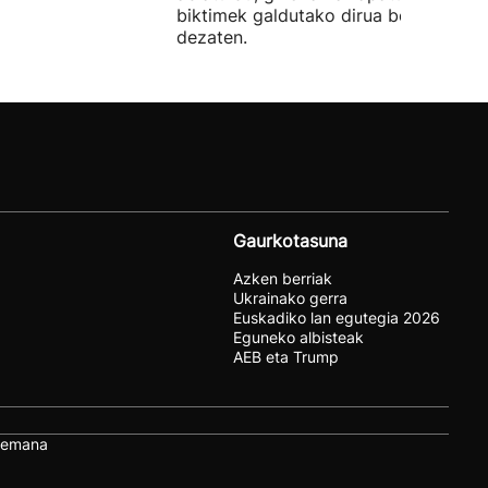
biktimek galdutako dirua berreskura
dezaten.
Gaurkotasuna
Azken berriak
Ukrainako gerra
Euskadiko lan egutegia 2026
Eguneko albisteak
AEB eta Trump
remana