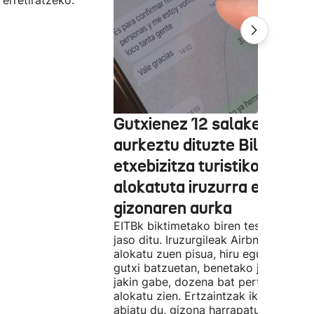
 erretiratzeko.
Gutxienez 12 salaketa
aurkeztu dituzte Bilbon
etxebizitza turistiko bat
alokatuta iruzurra egin zue
gizonaren aurka
EITBk biktimetako biren testigantzak
jaso ditu. Iruzurgileak Airbnb bidez
alokatu zuen pisua, hiru egunez. Ordu
gutxi batzuetan, benetako jabeak eze
jakin gabe, dozena bat pertsonari
alokatu zien. Ertzaintzak ikerketa
abiatu du, gizona harrapatu eta