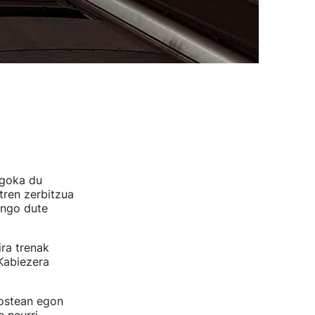
agoka du
tren zerbitzua
ango dute
ira trenak
 Kabiezera
 ostean egon