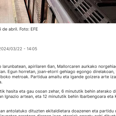
 de abril. Foto: EFE
2024/03/22 - 14:05
 larunbatean, apirilaren 6an, Mallorcaren aurkako norgehi
llan. Egun horretan, joan-etorri gehiago egongo direlakoan, 
lboko metroak. Partidua amaitu eta igande goizera arte iz
a.
tik hasita eta gau osoan zehar, 6 minututik behin aterako d
an Ignazio artean, eta 12 minututik behin Ibarbengoara eta
uan antolatuko dituzten ekitaldietara doazenen eta partidu