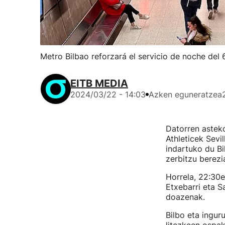
Metro Bilbao reforzará el servicio de noche del 6
EITB MEDIA
2024/03/22 - 14:03
Azken eguneratzea
Datorren asteko
Athleticek Sevi
indartuko du Bi
zerbitzu berezi
Horrela, 22:30e
Etxebarri eta S
doazenak.
Bilbo eta ingur