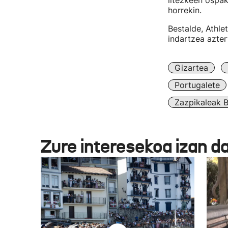
litezkeen ospak
horrekin.
Bestalde, Athle
indartzea azter
Gizartea
Portugalete
Zazpikaleak B
Zure interesekoa izan d