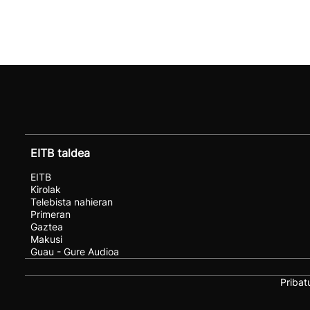
EITB taldea
EITB
Kirolak
Telebista nahieran
Primeran
Gaztea
Makusi
Guau - Gure Audioa
Pribat