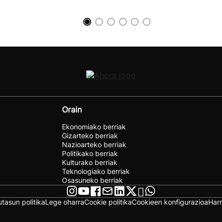
Orain
Ekonomiako berriak
Gizarteko berriak
Nazioarteko berriak
Politikako berriak
Kulturako berriak
Teknologiako berriak
Osasuneko berriak
utasun politika
Lege oharra
Cookie politika
Cookieen konfigurazioa
Har