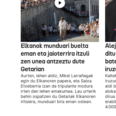
Elkanok munduari buelta
Ale
eman eta jaioterrira itzuli
ditu
zen unea antzeztu dute
bat
Getarian
iru
Aurten, lehen aldiz, Mikel Larrañagak
Kalte
egin du Elkanoren papera, eta Saioa
iruzu
Etxeberria izan da tripulante modura
aldi 
irten den lehen emakumea. Lau urterik
aloka
behin ospatzen du Getariak Elkanoren
dirua
iritsiera, munduari bira eman ostean.
erabi
4.000