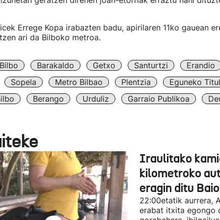
izunetan geratzen direnen joan-etorriak erraztu nahi dituzt
ticek Errege Kopa irabazten badu, apirilaren 11ko gauean er
tzen ari da Bilboko metroa.
Bilbo
Barakaldo
Getxo
Santurtzi
Erandio
Sopela
Metro Bilbao
Plentzia
Eguneko Titul
ilbo
Berango
Urduliz
Garraio Publikoa
De
aiteke
Iraulitako kami
kilometroko aut
eragin ditu Bai
22:00etatik aurrera, 
erabat itxita egongo 