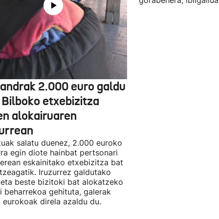
gorabehera, ibilgailua
jandrak 2.000 euro galdu
 Bilboko etxebizitza
en alokairuaren
zurrean
tuak salatu duenez, 2.000 euroko
rra egin diote hainbat pertsonari
berean eskainitako etxebizitza bat
tzeagatik. Iruzurrez galdutako
 eta beste bizitoki bat alokatzeko
li beharrekoa gehituta, galerak
 eurokoak direla azaldu du.