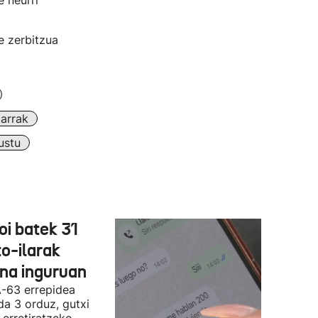
e neurri
e zerbitzua
arrak
ustu
oi batek 31
o-ilarak
ona inguruan
A-63 errepidea
da 3 orduz, gutxi