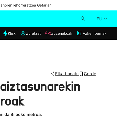
kanoren lehorreratzea Getarian
EU
dia
Klisk
Zuretzat
Zuzenekoak
Azken berriak
Klisk
Zuzenekoak
Zuretzat
Elkarbanatu
Gorde
aiztasunarekin
Azken berriak
troak
ari da Bilboko metroa.