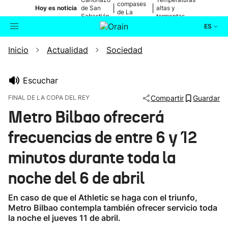
compases
|
|
Hoy es noticia
de San
altas y
de La
Sebastián
tormentas
Blanca
ES
Inicio
Actualidad
Sociedad
Actualidad
Buscador
Política
Escuchar
FINAL DE LA COPA DEL REY
Compartir
Guardar
Cultura
Metro Bilbao ofrecerá
frecuencias de entre 6 y 12
Ikusmiran
minutos durante toda la
Eguraldia
noche del 6 de abril
En caso de que el Athletic se haga con el triunfo,
Metro Bilbao contempla también ofrecer servicio toda
la noche el jueves 11 de abril.