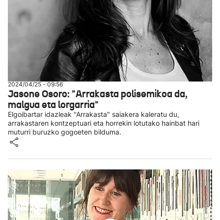
2024/04/25 - 09:56
Jasone Osoro: "Arrakasta polisemikoa da,
malgua eta lorgarria"
Elgoibartar idazleak "Arrakasta" saiakera kaleratu du,
arrakastaren kontzeptuari eta horrekin lotutako hainbat hari
muturri buruzko gogoeten bilduma.