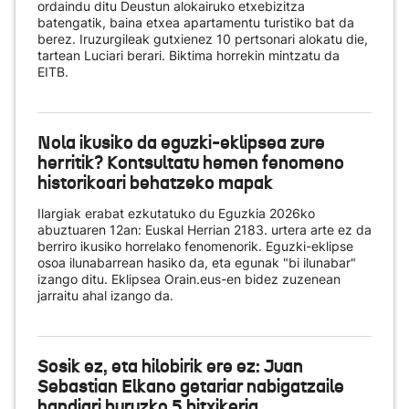
ordaindu ditu Deustun alokairuko etxebizitza
batengatik, baina etxea apartamentu turistiko bat da
berez. Iruzurgileak gutxienez 10 pertsonari alokatu die,
tartean Luciari berari. Biktima horrekin mintzatu da
EITB.
Nola ikusiko da eguzki-eklipsea zure
herritik? Kontsultatu hemen fenomeno
historikoari behatzeko mapak
Ilargiak erabat ezkutatuko du Eguzkia 2026ko
abuztuaren 12an: Euskal Herrian 2183. urtera arte ez da
berriro ikusiko horrelako fenomenorik. Eguzki-eklipse
osoa ilunabarrean hasiko da, eta egunak "bi ilunabar"
izango ditu. Eklipsea Orain.eus-en bidez zuzenean
jarraitu ahal izango da.
Sosik ez, eta hilobirik ere ez: Juan
Sebastian Elkano getariar nabigatzaile
handiari buruzko 5 bitxikeria