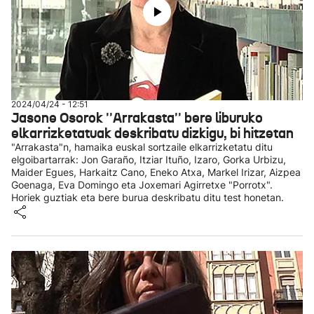
2024/04/24 - 12:51
Jasone Osorok ''Arrakasta'' bere liburuko
elkarrizketatuak deskribatu dizkigu, bi hitzetan
"Arrakasta"n, hamaika euskal sortzaile elkarrizketatu ditu
elgoibartarrak: Jon Garaño, Itziar Ituño, Izaro, Gorka Urbizu,
Maider Egues, Harkaitz Cano, Eneko Atxa, Markel Irizar, Aizpea
Goenaga, Eva Domingo eta Joxemari Agirretxe "Porrotx".
Horiek guztiak eta bere burua deskribatu ditu test honetan.