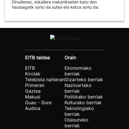
Dirudienez, eskailera mekanikoetan batu den
hautsagatik sortu da sutea eta ketza sortu da.
EITB taldea
Orain
EITB
Ekonomiako
Kirolak
berriak
Telebista nahieran
Gizarteko berriak
Primeran
Nazioarteko
Gaztea
berriak
Makusi
Politikako berriak
Guau - Gure
Kulturako berriak
Audioa
Teknologiako
berriak
Osasuneko
berriak