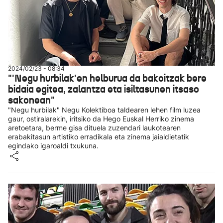
2024/02/23 - 08:34
"'Negu hurbilak'en helburua da bakoitzak bere
bidaia egitea, zalantza eta isiltasunen itsaso
sakonean"
"Negu hurbilak" Negu Kolektiboa taldearen lehen film luzea
gaur, ostiralarekin, iritsiko da Hego Euskal Herriko zinema
aretoetara, berme gisa dituela zuzendari laukotearen
erabakitasun artistiko erradikala eta zinema jaialdietatik
egindako igaroaldi txukuna.