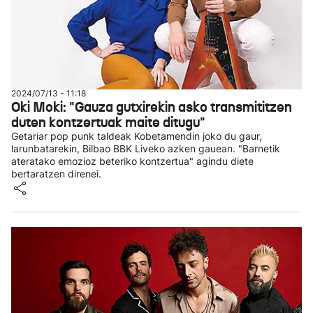
2024/07/13 - 11:18
Oki Moki: "Gauza gutxirekin asko transmititzen
duten kontzertuak maite ditugu"
Getariar pop punk taldeak Kobetamendin joko du gaur,
larunbatarekin, Bilbao BBK Liveko azken gauean. "Barnetik
ateratako emozioz beteriko kontzertua" agindu diete
bertaratzen direnei.