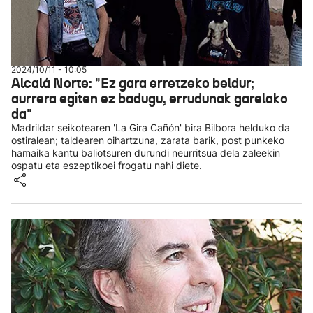
2024/10/11 - 10:05
Alcalá Norte: "Ez gara erretzeko beldur;
aurrera egiten ez badugu, errudunak garelako
da"
Madrildar seikotearen 'La Gira Cañón' bira Bilbora helduko da
ostiralean; taldearen oihartzuna, zarata barik, post punkeko
hamaika kantu baliotsuren durundi neurritsua dela zaleekin
ospatu eta eszeptikoei frogatu nahi diete.