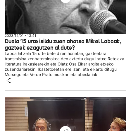
2023/12/01 - 13:41
Duela 15 urte isildu zuen ahotsa Mikel Laboak,
gazteek ezagutzen al dute?
Laboa hil zela 15 urte bete diren honetan, gazteetara
transmisioa zenbaterainokoa den aztertu dugu Iratxe Retolaza
literatura irakaslearekin eta Olatz Osa Elkar argitaletxeko
zuzendariarekin. Ikastetxeetan ere izan, eta elkartu ditugu
Mursego eta Verde Prato musikari eta abeslariak.