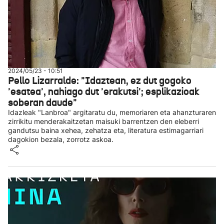
2024/05/23 - 10:51
Pello Lizarralde: "Idaztean, ez dut gogoko
'esatea', nahiago dut 'erakutsi'; esplikazioak
soberan daude"
Idazleak "Lanbroa" argitaratu du, memoriaren eta ahanzturaren
zirrikitu menderakaitzetan maisuki barrentzen den eleberri
gandutsu baina xehea, zehatza eta, literatura estimagarriari
dagokion bezala, zorrotz askoa.