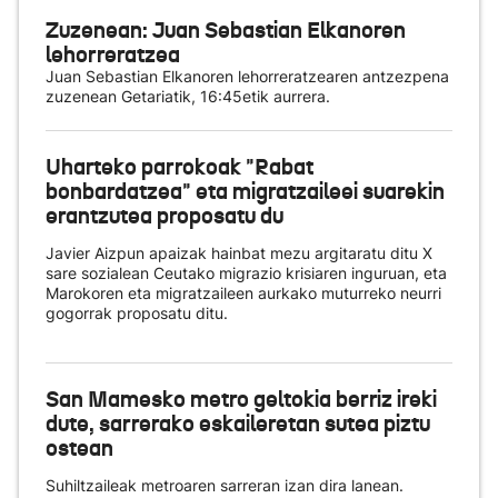
Zuzenean: Juan Sebastian Elkanoren
lehorreratzea
Juan Sebastian Elkanoren lehorreratzearen antzezpena
zuzenean Getariatik, 16:45etik aurrera.
Uharteko parrokoak "Rabat
bonbardatzea" eta migratzaileei suarekin
erantzutea proposatu du
Javier Aizpun apaizak hainbat mezu argitaratu ditu X
sare sozialean Ceutako migrazio krisiaren inguruan, eta
Marokoren eta migratzaileen aurkako muturreko neurri
gogorrak proposatu ditu.
San Mamesko metro geltokia berriz ireki
dute, sarrerako eskaileretan sutea piztu
ostean
Suhiltzaileak metroaren sarreran izan dira lanean.