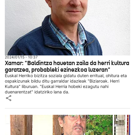
2024/01/15 - 10:37
Xamar: "Baldintza hauetan zaila da herri kultura
garatzea, probableki ezinezkoa luzeran"
Euskal Herriko bizitza soziala gidatu duten erritual, ohitura eta
ospakizunak bildu ditu garraldar idazleak "Biziaroak. Herri
Kultura" liburuan. "Euskal Herria hobeki ezagutu nahi
duenarentzat" idatziriko lana da.