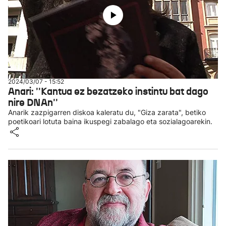
2024/03/07 - 15:52
Anari: ''Kantua ez bezatzeko instintu bat dago
nire DNAn''
Anarik zazpigarren diskoa kaleratu du, "Giza zarata", betiko
poetikoari lotuta baina ikuspegi zabalago eta sozialagoarekin.