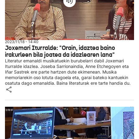
2023/11/18 - 14:40
Joxemari Iturralde: "Orain, idaztea baino
irakurleen bila joatea da idazlearen lana"
Literatur emanaldi musikatuekin burubelarri dabil Joxemari
Iturralde idazlea. Joseba Sarrionaindia, Anne Etchegoyen eta
Iñar Sastrek ere parte hartzen dute ekimenean. Musika
memoriarekin oso lotuta dagoela eta, garai bateko kantuekin
osatuta dago emanaldia. Baina literaturak ere tarte handia du.