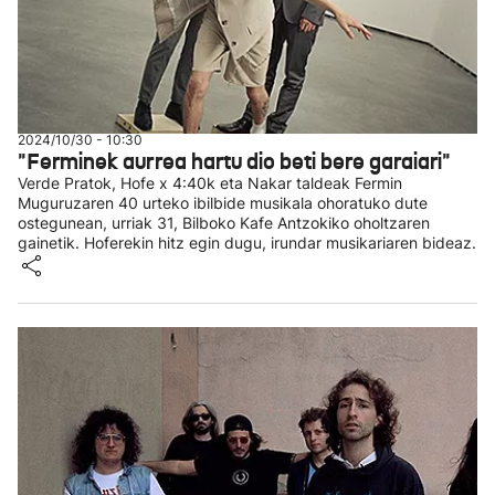
2024/10/30 - 10:30
"Ferminek aurrea hartu dio beti bere garaiari"
Verde Pratok, Hofe x 4:40k eta Nakar taldeak Fermin
Muguruzaren 40 urteko ibilbide musikala ohoratuko dute
ostegunean, urriak 31, Bilboko Kafe Antzokiko oholtzaren
gainetik. Hoferekin hitz egin dugu, irundar musikariaren bideaz.