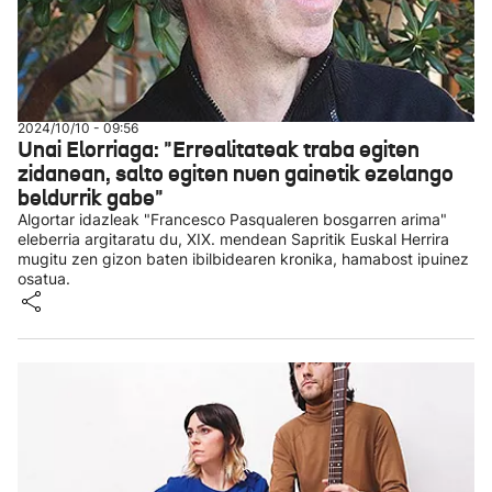
2024/10/10 - 09:56
Unai Elorriaga: "Errealitateak traba egiten
zidanean, salto egiten nuen gainetik ezelango
beldurrik gabe"
Algortar idazleak "Francesco Pasqualeren bosgarren arima"
eleberria argitaratu du, XIX. mendean Sapritik Euskal Herrira
mugitu zen gizon baten ibilbidearen kronika, hamabost ipuinez
osatua.