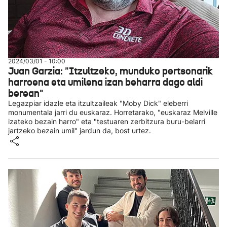
2024/03/01 - 10:00
Juan Garzia: "Itzultzeko, munduko pertsonarik
harroena eta umilena izan beharra dago aldi
berean"
Legazpiar idazle eta itzultzaileak "Moby Dick" eleberri
monumentala jarri du euskaraz. Horretarako, "euskaraz Melville
izateko bezain harro" eta "testuaren zerbitzura buru-belarri
jartzeko bezain umil" jardun da, bost urtez.