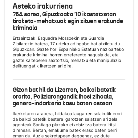
Asteko irakurriena
764 sarea, Gipuzkoako 10 ikastetxetan
tiroketa-mehatxuak egin zituen erakunde
kriminala
Ertzaintzak, Esquadra Mossoekin eta Guardia
Zibilarekin batera, 17 urteko adingabe bat atxilotu du
Gipuzkoan. Gazte hori Espainiako Estatuan nazioarteko
erakunde kriminal horren erreferente nagusia da, eta
gazte kalteberen sextortsio, mehatxu eta manipulazio
delituengatik ikertzen ari dira.
Gizon bat hil da Lizarran, balkoi batetik
erorita, Poliziarengandik ihesi zihoala,
genero-indarkeria kasu baten ostean
Ikerketaren arabera, hildakoa laugarren solairutik erori
da balkoi batetik bestera igarotzen saiatzen ari zela,
agenteak Santiago plazako etxebizitza batera iritsi
direnean. Bertan, emakume batek eraso baten berri
eman du. Auzia sekretupean dagoenez, ez dute