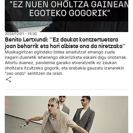
2024/12/01 - 15:30
Benito Lertxundi: ''Ez daukat kontzertuetara
joan beharrik eta hori albiste ona da niretzako''
Musikagintzan egindako bidea amaitutzat emango zuela
iragarri duenetik lehenengo elkarrizketa eskaini digu oriotarrak.
Aitortu duenez, pandemia garaiko etxeratzetik ez zeukan
oholtzara itzultzeko gogorik, eta erabakia gauzatu izanarekin
"oso ondo" sentitzen da orain.