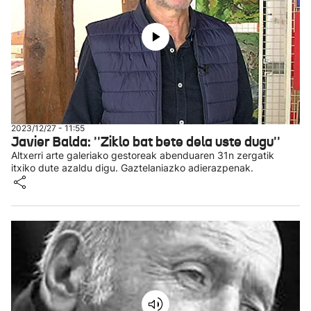
2023/12/27 - 11:55
Javier Balda: ''Ziklo bat bete dela uste dugu''
Altxerri arte galeriako gestoreak abenduaren 31n zergatik
itxiko dute azaldu digu. Gaztelaniazko adierazpenak.