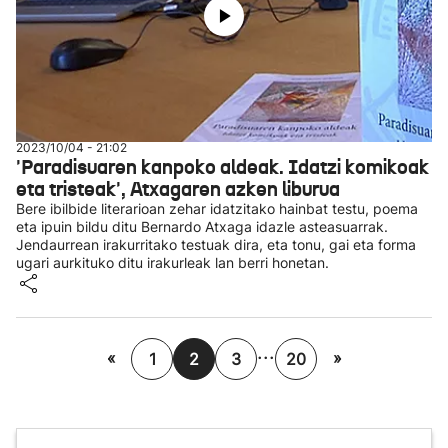
2023/10/04 - 21:02
'Paradisuaren kanpoko aldeak. Idatzi komikoak
eta tristeak', Atxagaren azken liburua
Bere ibilbide literarioan zehar idatzitako hainbat testu, poema
eta ipuin bildu ditu Bernardo Atxaga idazle asteasuarrak.
Jendaurrean irakurritako testuak dira, eta tonu, gai eta forma
ugari aurkituko ditu irakurleak lan berri honetan.
...
«
»
1
2
3
20