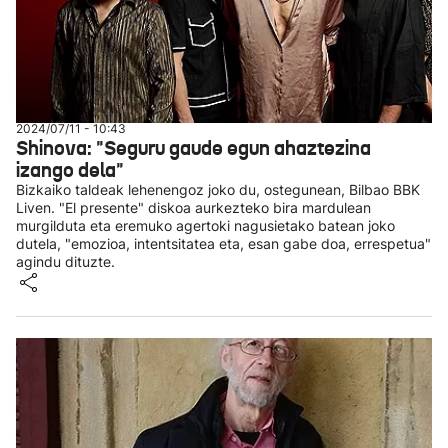
2024/07/11 - 10:43
Shinova: "Seguru gaude egun ahaztezina
izango dela"
Bizkaiko taldeak lehenengoz joko du, ostegunean, Bilbao BBK
Liven. "El presente" diskoa aurkezteko bira mardulean
murgilduta eta eremuko agertoki nagusietako batean joko
dutela, "emozioa, intentsitatea eta, esan gabe doa, errespetua"
agindu dituzte.