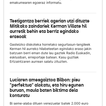
emakumearen egoeraz informatu.
Testigantza berriek agerian utzi dituzte
Mitikako zaindariek Kerman Villate hil
aurretik behin eta berriz egindako
erasoak
Gasteizko diskoteka horretako segurtasun-langileek
Kerman hil aurreko hilabeteetan egindako eraso jakin
batzuen berri eman dute lau gaztek Radio Euskadin,
esklusiban, erreportaje batean. Kasu guztiak
Ertzaintzaren aurrean salatu zituzten.
Luciaren amesgaiztoa Bilbon: pisu
"perfektua" alokatu, eta hiru egunen
buruan, maula baten biktima dela
konturatu
Bi seme-alaba dituen venezuelar batek 2.000 euro