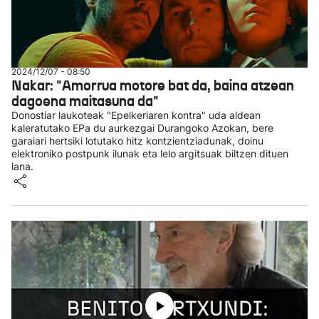
2024/12/07 - 08:50
Nakar: "Amorrua motore bat da, baina atzean
dagoena maitasuna da"
Donostiar laukoteak "Epelkeriaren kontra" uda aldean
kaleratutako EPa du aurkezgai Durangoko Azokan, bere
garaiari hertsiki lotutako hitz kontzientziadunak, doinu
elektroniko postpunk ilunak eta lelo argitsuak biltzen dituen
lana.