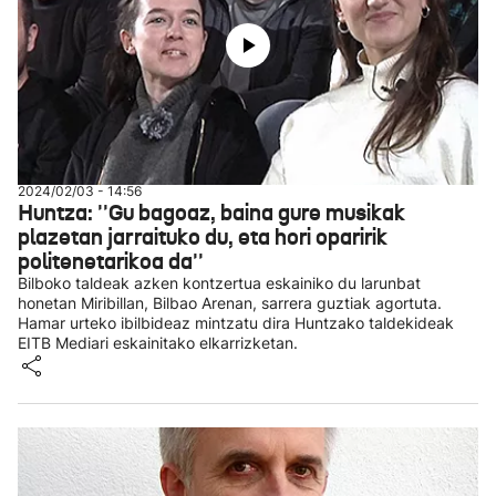
2024/02/03 - 14:56
Huntza: ''Gu bagoaz, baina gure musikak
plazetan jarraituko du, eta hori oparirik
politenetarikoa da''
Bilboko taldeak azken kontzertua eskainiko du larunbat
honetan Miribillan, Bilbao Arenan, sarrera guztiak agortuta.
Hamar urteko ibilbideaz mintzatu dira Huntzako taldekideak
EITB Mediari eskainitako elkarrizketan.