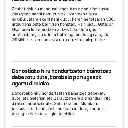
Zenbat dakizu munduari lehen bira eman zion euskal
itsasgizon handi horri buruz? Elkanoren figura
lerroburuetara ekarri nahi dugu, haren heriotzaren 500.
urteurrena bete berri den honetan. Hain justu, Getarian
Elkanoren lehorreratzea antzeztuko dute gaur
arratsaldean, lau urtean behin egiten den gisara, eta
ORAINek zuzenean eskainiko du
, streaming bidez.
Donostiako hiru hondartzetan bainatzea
debekatu dute, karabela portugesak
agertu direlako
Donostiako hiru hondartzetan bainatzea debekatu
dute, eta Getarian eta Zarautzen ere ale handiak iritsi
direla ohartarazi dute. Saturraranen, Mutrikun,
bainuzale bat anbulantizan eraman dute, karabela
portugesek ziztatu egin dutelako.