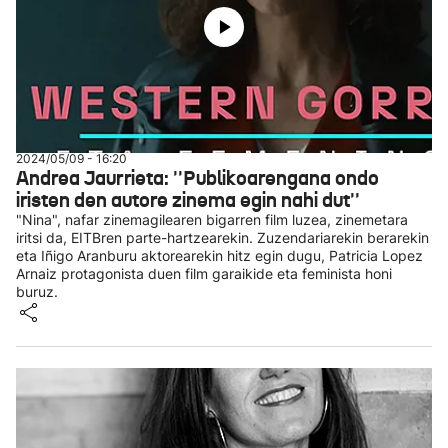
2024/05/09 - 16:20
Andrea Jaurrieta: ''Publikoarengana ondo
iristen den autore zinema egin nahi dut''
"Nina", nafar zinemagilearen bigarren film luzea, zinemetara
iritsi da, EITBren parte-hartzearekin. Zuzendariarekin berarekin
eta Iñigo Aranburu aktorearekin hitz egin dugu, Patricia Lopez
Arnaiz protagonista duen film garaikide eta feminista honi
buruz.