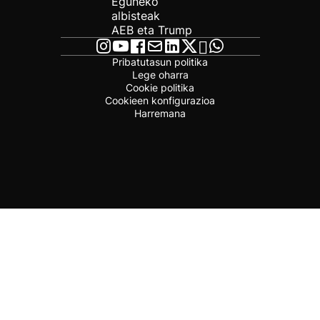
Eguneko
albisteak
AEB eta Trump
Pribatutasun politika
Lege oharra
Cookie politika
Cookieen konfigurazioa
Harremana