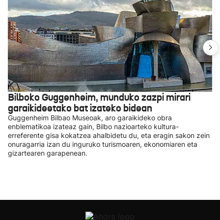
Bilboko Guggenheim, munduko zazpi mirari
garaikideetako bat izateko bidean
Guggenheim Bilbao Museoak, aro garaikideko obra
enblematikoa izateaz gain, Bilbo nazioarteko kultura-
erreferente gisa kokatzea ahalbidetu du, eta eragin sakon zein
onuragarria izan du inguruko turismoaren, ekonomiaren eta
gizartearen garapenean.