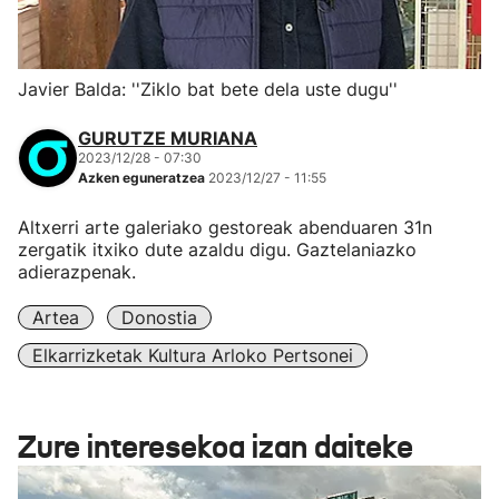
Javier Balda: ''Ziklo bat bete dela uste dugu''
GURUTZE MURIANA
2023/12/28 - 07:30
Azken eguneratzea
2023/12/27 - 11:55
Altxerri arte galeriako gestoreak abenduaren 31n
zergatik itxiko dute azaldu digu. Gaztelaniazko
adierazpenak.
Artea
Donostia
Elkarrizketak Kultura Arloko Pertsonei
Zure interesekoa izan daiteke