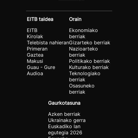
EITB taldea
Orain
EITB
Ekonomiako
Kirolak
berriak
Telebista nahieran
Gizarteko berriak
Primeran
Nazioarteko
Gaztea
berriak
Makusi
Politikako berriak
Guau - Gure
Kulturako berriak
Audioa
Teknologiako
berriak
Osasuneko
berriak
Gaurkotasuna
Azken berriak
Ukrainako gerra
Euskadiko lan
egutegia 2026