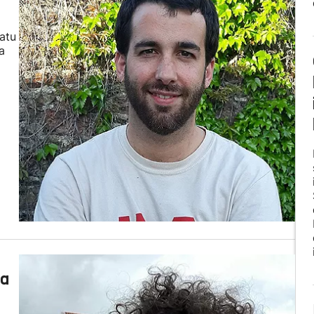
atu
a
ea