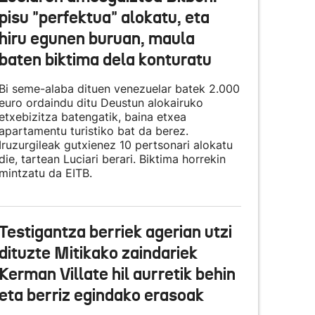
pisu "perfektua" alokatu, eta
hiru egunen buruan, maula
baten biktima dela konturatu
Bi seme-alaba dituen venezuelar batek 2.000
euro ordaindu ditu Deustun alokairuko
etxebizitza batengatik, baina etxea
apartamentu turistiko bat da berez.
Iruzurgileak gutxienez 10 pertsonari alokatu
die, tartean Luciari berari. Biktima horrekin
mintzatu da EITB.
Testigantza berriek agerian utzi
dituzte Mitikako zaindariek
Kerman Villate hil aurretik behin
eta berriz egindako erasoak