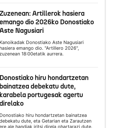
Zuzenean: Artillerok hasiera
emango dio 2026ko Donostiako
Aste Nagusiari
Kanoikadak Donostiako Aste Nagusiari
hasiera emango dio. "Artillero 2026",
zuzenean 18:00etatik aurrera.
Donostiako hiru hondartzetan
bainatzea debekatu dute,
karabela portugesak agertu
direlako
Donostiako hiru hondartzetan bainatzea
debekatu dute, eta Getarian eta Zarautzen
ere ale handiak iritsi direla ohartarazi dute.