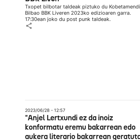
Txopet bilbotar taldeak piztuko du Kobetamend
Bilbao BBK Liveren 2023ko edizioaren garra.
17:30ean joko du post punk taldeak.
2023/06/28 - 12:57
"Anjel Lertxundi ez da inoiz
konformatu eremu bakarrean edo
aukera literario bakarrean geratut