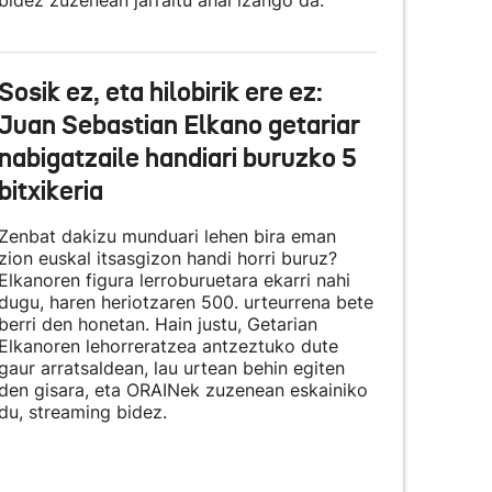
bidez zuzenean jarraitu ahal izango da.
Sosik ez, eta hilobirik ere ez:
Juan Sebastian Elkano getariar
nabigatzaile handiari buruzko 5
bitxikeria
Zenbat dakizu munduari lehen bira eman
zion euskal itsasgizon handi horri buruz?
Elkanoren figura lerroburuetara ekarri nahi
dugu, haren heriotzaren 500. urteurrena bete
berri den honetan. Hain justu, Getarian
Elkanoren lehorreratzea antzeztuko dute
gaur arratsaldean, lau urtean behin egiten
den gisara, eta
ORAINek zuzenean eskainiko
du
, streaming bidez.