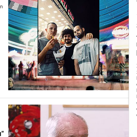
in
a"