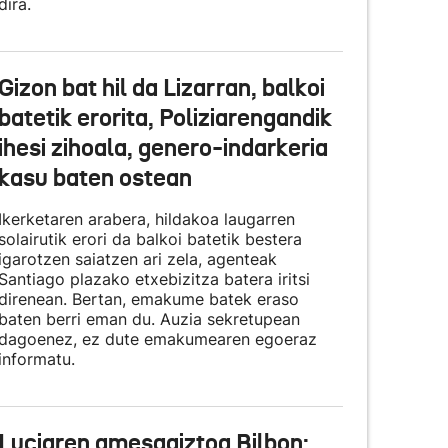
dira.
Gizon bat hil da Lizarran, balkoi
batetik erorita, Poliziarengandik
ihesi zihoala, genero-indarkeria
kasu baten ostean
Ikerketaren arabera, hildakoa laugarren
solairutik erori da balkoi batetik bestera
igarotzen saiatzen ari zela, agenteak
Santiago plazako etxebizitza batera iritsi
direnean. Bertan, emakume batek eraso
baten berri eman du. Auzia sekretupean
dagoenez, ez dute emakumearen egoeraz
informatu.
Luciaren amesgaiztoa Bilbon: