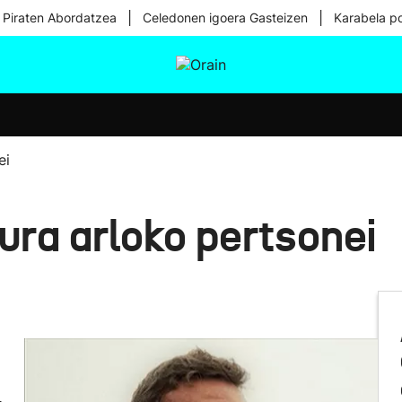
|
|
 Piraten Abordatzea
Celedonen igoera Gasteizen
Karabela p
tura
Ikusmiran
Egural
Osasuna
Teknologia
ei
tura arloko pertsonei
,