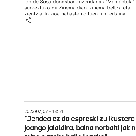
Ion de Sosa donostiar zuzendariak "Mamántula"
aurkeztuko du Zinemaldian, zinema beltza eta
zientzia-fikzioa nahasten dituen film ertaina.
2023/07/07 - 18:51
"Jendea ez da espreski zu ikustera
joango jaialdira, baina norbaiti jaki