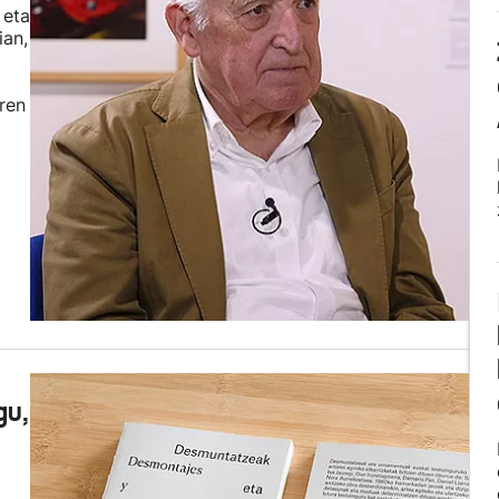
 eta
ian,
ren
gu,