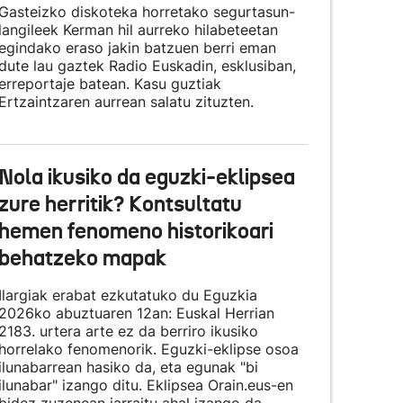
Gasteizko diskoteka horretako segurtasun-
langileek Kerman hil aurreko hilabeteetan
egindako eraso jakin batzuen berri eman
dute lau gaztek Radio Euskadin, esklusiban,
erreportaje batean. Kasu guztiak
Ertzaintzaren aurrean salatu zituzten.
Nola ikusiko da eguzki-eklipsea
zure herritik? Kontsultatu
hemen fenomeno historikoari
behatzeko mapak
Ilargiak erabat ezkutatuko du Eguzkia
2026ko abuztuaren 12an: Euskal Herrian
2183. urtera arte ez da berriro ikusiko
horrelako fenomenorik. Eguzki-eklipse osoa
ilunabarrean hasiko da, eta egunak "bi
ilunabar" izango ditu. Eklipsea Orain.eus-en