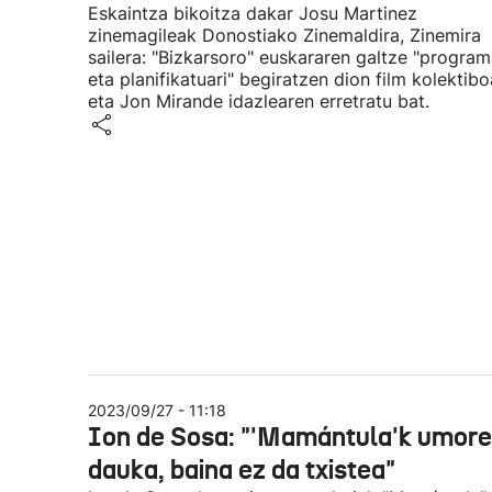
Eskaintza bikoitza dakar Josu Martinez
zinemagileak Donostiako Zinemaldira, Zinemira
sailera: "Bizkarsoro" euskararen galtze "program
eta planifikatuari" begiratzen dion film kolektibo
eta Jon Mirande idazlearen erretratu bat.
2023/09/27 - 11:18
Ion de Sosa: "'Mamántula'k umor
dauka, baina ez da txistea"