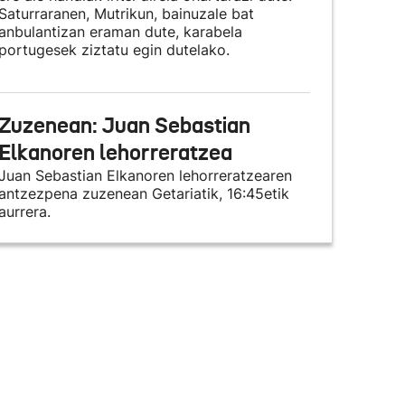
Saturraranen, Mutrikun, bainuzale bat
anbulantizan eraman dute, karabela
portugesek ziztatu egin dutelako.
Zuzenean: Juan Sebastian
Elkanoren lehorreratzea
Juan Sebastian Elkanoren lehorreratzearen
antzezpena zuzenean Getariatik, 16:45etik
aurrera.