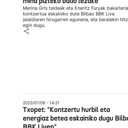
mina pizteko balio lezake"
Merina Gris taldeak eta Eneritz Furyak bakarlari
kontzertua eskainiko dute Bilbao BBK Live
jaialdiaren hirugarren egunena, eta beraiekin hitz
egin dugu.
2023/07/06 - 14:21
Txopet: "Kontzertu hurbil eta
energiaz betea eskainiko dugu Bilb
BBK Liven"