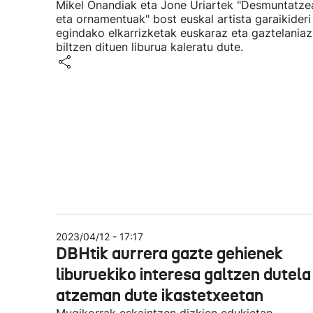
Mikel Onandiak eta Jone Uriartek "Desmuntatze
eta ornamentuak" bost euskal artista garaikideri
egindako elkarrizketak euskaraz eta gaztelaniaz
biltzen dituen liburua kaleratu dute.
2023/04/12 - 17:17
DBHtik aurrera gazte gehienek
liburuekiko interesa galtzen dutela
atzeman dute ikastetxeetan