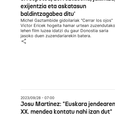
exijentzia eta askatasun
baldintzagabea ditu'
Michel Gaztambide gidoilariak "Cerrar los ojos"
Victor Ericek hogeita hamar urtean zuzendutak
lehen film luzea idatzi du gaur Donostia saria
jasoko duen zuzendariarekin batera.
2023/09/28 - 07:00
Josu Martinez: "Euskara jendeare
XX. mendea kontatu nahi izan dut"