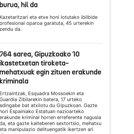
burua, hil da
Kazetaritzari eta etxe honi lotutako ibilbide
profesional oparoa garatuta, 45 urterekin
zendu da.
764 sarea, Gipuzkoako 10
ikastetxetan tiroketa-
mehatxuak egin zituen erakunde
kriminala
Ertzaintzak, Esquadra Mossoekin eta
Guardia Zibilarekin batera, 17 urteko
adingabe bat atxilotu du Gipuzkoan. Gazte
hori Espainiako Estatuan nazioarteko
erakunde kriminal horren erreferente nagusia
da, eta gazte kalteberen sextortsio, mehatxu
eta manipulazio delituengatik ikertzen ari