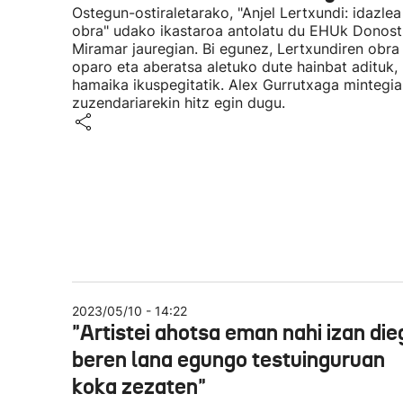
Ostegun-ostiraletarako, "Anjel Lertxundi: idazlea
obra" udako ikastaroa antolatu du EHUk Donost
Miramar jauregian. Bi egunez, Lertxundiren obra
oparo eta aberatsa aletuko dute hainbat adituk,
hamaika ikuspegitatik. Alex Gurrutxaga mintegia
zuzendariarekin hitz egin dugu.
2023/05/10 - 14:22
"Artistei ahotsa eman nahi izan die
beren lana egungo testuinguruan
koka zezaten"