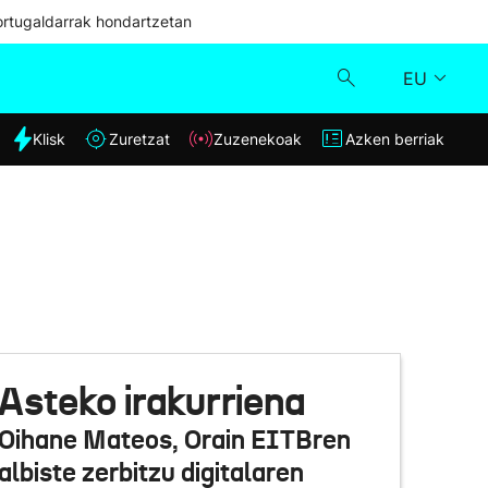
ortugaldarrak hondartzetan
EU
dia
Klisk
Zuretzat
Zuzenekoak
Azken berriak
Klisk
Zuzenekoak
Zuretzat
Azken berriak
Asteko irakurriena
Oihane Mateos, Orain EITBren
albiste zerbitzu digitalaren