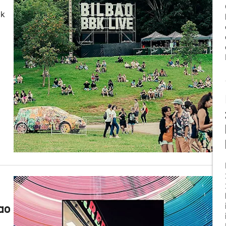
ak
ao