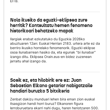
EITB.
Nola ikusiko da eguzki-eklipsea zure
herritik? Kontsultatu hemen fenomeno
historikoari behatzeko mapak
Ilargiak erabat ezkutatuko du Eguzkia 2026ko
abuztuaren 12an: Euskal Herrian 2183. urtera arte ez da
berriro ikusiko horrelako fenomenorik. Eguzki-eklipse
osoa ilunabarrean hasiko da, eta egunak "bi ilunabar"
izango ditu. Eklipsea Orain.eus-en bidez zuzenean
jarraitu ahal izango da.
Sosik ez, eta hilobirik ere ez: Juan
Sebastian Elkano getariar nabigatzaile
handiari buruzko 5 bitxikeria
Zenbat dakizu munduari lehen bira eman zion euskal
itsasgizon handi horri buruz? Elkanoren figura
lerroburuetara ekarri nahi dugu, haren heriotzaren 500.