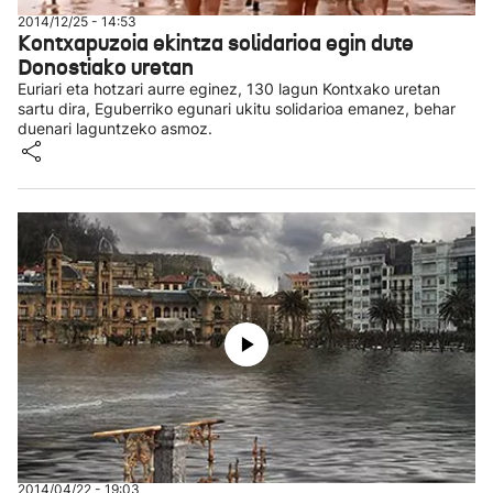
2014/12/25 - 14:53
Kontxapuzoia ekintza solidarioa egin dute
Donostiako uretan
Euriari eta hotzari aurre eginez, 130 lagun Kontxako uretan
sartu dira, Eguberriko egunari ukitu solidarioa emanez, behar
duenari laguntzeko asmoz.
2014/04/22 - 19:03