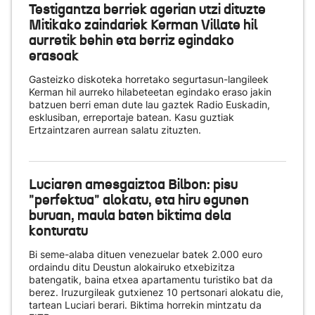
Testigantza berriek agerian utzi dituzte
Mitikako zaindariek Kerman Villate hil
aurretik behin eta berriz egindako
erasoak
Gasteizko diskoteka horretako segurtasun-langileek
Kerman hil aurreko hilabeteetan egindako eraso jakin
batzuen berri eman dute lau gaztek Radio Euskadin,
esklusiban, erreportaje batean. Kasu guztiak
Ertzaintzaren aurrean salatu zituzten.
Luciaren amesgaiztoa Bilbon: pisu
"perfektua" alokatu, eta hiru egunen
buruan, maula baten biktima dela
konturatu
Bi seme-alaba dituen venezuelar batek 2.000 euro
ordaindu ditu Deustun alokairuko etxebizitza
batengatik, baina etxea apartamentu turistiko bat da
berez. Iruzurgileak gutxienez 10 pertsonari alokatu die,
tartean Luciari berari. Biktima horrekin mintzatu da