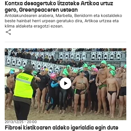
Kontxa desagertuko litzateke Artikoa urtuz
gero, Greenpeaceren ustean
Antolakundearen arabera, Marbella, Benidorm eta kostaldeko
beste hainbat herri urpean geratuko dira, Artikoa urtzea eta
klima aldaketa eragotzi ezean.
2013/12/25 - 20:00
Fibrosi kistikoaren aldeko igerialdia egin dute