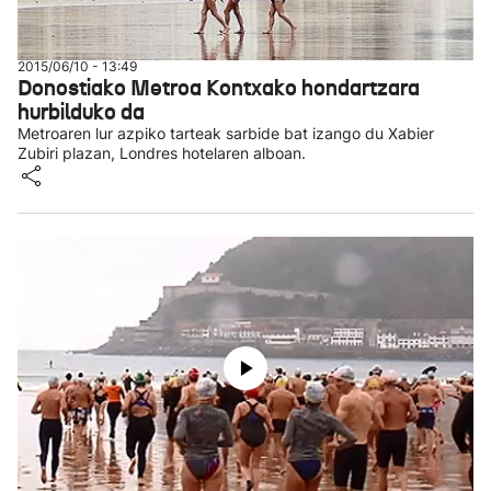
2015/06/10 - 13:49
Donostiako Metroa Kontxako hondartzara
hurbilduko da
Metroaren lur azpiko tarteak sarbide bat izango du Xabier
Zubiri plazan, Londres hotelaren alboan.