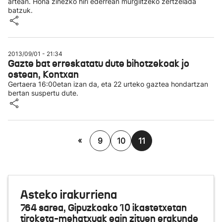
artean. Hona zinezko hiri ederrean murgiltzeko zertzelada
batzuk.
2013/09/01 - 21:34
Gazte bat erreskatatu dute bihotzekoak jo
ostean, Kontxan
Gertaera 16:00etan izan da, eta 22 urteko gaztea hondartzan
bertan suspertu dute.
«
9
10
11
Asteko irakurriena
764 sarea, Gipuzkoako 10 ikastetxetan
tiroketa-mehatxuak egin zituen erakunde