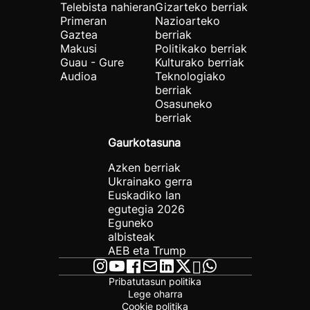
Telebista nahieran
Gizarteko berriak
Primeran
Nazioarteko
Gaztea
berriak
Makusi
Politikako berriak
Guau - Gure
Kulturako berriak
Audioa
Teknologiako
berriak
Osasuneko
berriak
Gaurkotasuna
Azken berriak
Ukrainako gerra
Euskadiko lan
egutegia 2026
Eguneko
albisteak
AEB eta Trump
Pribatutasun politika
Lege oharra
Cookie politika