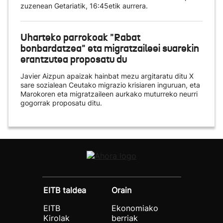
zuzenean Getariatik, 16:45etik aurrera.
Uharteko parrokoak "Rabat
bonbardatzea" eta migratzaileei suarekin
erantzutea proposatu du
Javier Aizpun apaizak hainbat mezu argitaratu ditu X
sare sozialean Ceutako migrazio krisiaren inguruan, eta
Marokoren eta migratzaileen aurkako muturreko neurri
gogorrak proposatu ditu.
EITB taldea
Orain
EITB
Ekonomiako
Kirolak
berriak