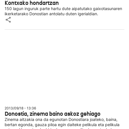
Kontxako hondartzan
150 lagun inguruk parte hartu dute aipatutako gaixotasunaren
ikerketarako Donostian antolatu duten igerialdian.
2013/09/18 - 13:36
Donostia, zinema baino askoz gehiago
Zinema aitzakia ona da egunotan Donostiara joateko, baina,
bertan egonda, gauza piloa egin daiteke pelikula eta pelikula