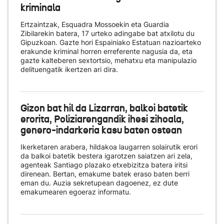
kriminala
Ertzaintzak, Esquadra Mossoekin eta Guardia
Zibilarekin batera, 17 urteko adingabe bat atxilotu du
Gipuzkoan. Gazte hori Espainiako Estatuan nazioarteko
erakunde kriminal horren erreferente nagusia da, eta
gazte kalteberen sextortsio, mehatxu eta manipulazio
delituengatik ikertzen ari dira.
Gizon bat hil da Lizarran, balkoi batetik
erorita, Poliziarengandik ihesi zihoala,
genero-indarkeria kasu baten ostean
Ikerketaren arabera, hildakoa laugarren solairutik erori
da balkoi batetik bestera igarotzen saiatzen ari zela,
agenteak Santiago plazako etxebizitza batera iritsi
direnean. Bertan, emakume batek eraso baten berri
eman du. Auzia sekretupean dagoenez, ez dute
emakumearen egoeraz informatu.