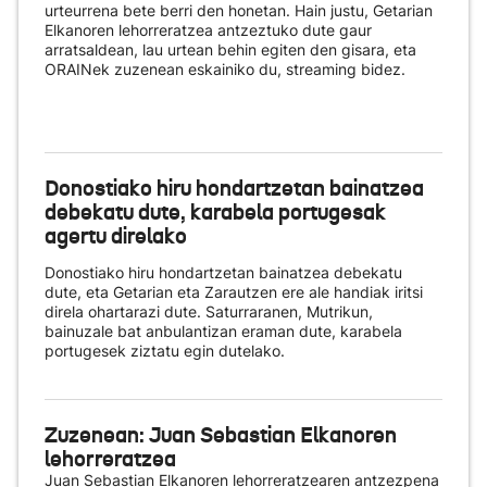
urteurrena bete berri den honetan. Hain justu, Getarian
Elkanoren lehorreratzea antzeztuko dute gaur
arratsaldean, lau urtean behin egiten den gisara, eta
ORAINek zuzenean eskainiko du
, streaming bidez.
Donostiako hiru hondartzetan bainatzea
debekatu dute, karabela portugesak
agertu direlako
Donostiako hiru hondartzetan bainatzea debekatu
dute, eta Getarian eta Zarautzen ere ale handiak iritsi
direla ohartarazi dute. Saturraranen, Mutrikun,
bainuzale bat anbulantizan eraman dute, karabela
portugesek ziztatu egin dutelako.
Zuzenean: Juan Sebastian Elkanoren
lehorreratzea
Juan Sebastian Elkanoren lehorreratzearen antzezpena