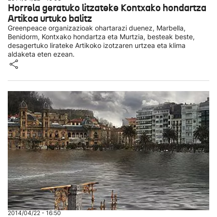
Horrela geratuko litzateke Kontxako hondartza
Artikoa urtuko balitz
Greenpeace organizazioak ohartarazi duenez, Marbella,
Benidorm, Kontxako hondartza eta Murtzia, besteak beste,
desagertuko lirateke Artikoko izotzaren urtzea eta klima
aldaketa eten ezean.
2014/04/22 - 16:50