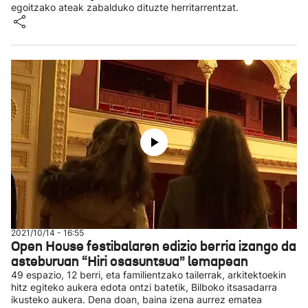
egoitzako ateak zabalduko dituzte herritarrentzat.
2021/10/14 - 16:55
Open House festibalaren edizio berria izango da
asteburuan “Hiri osasuntsua” lemapean
49 espazio, 12 berri, eta familientzako tailerrak, arkitektoekin
hitz egiteko aukera edota ontzi batetik, Bilboko itsasadarra
ikusteko aukera. Dena doan, baina izena aurrez ematea