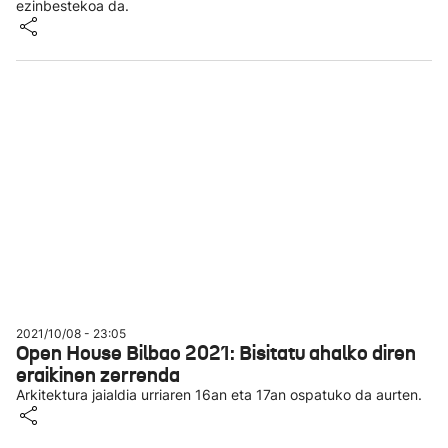
ezinbestekoa da.
2021/10/08 - 23:05
Open House Bilbao 2021: Bisitatu ahalko diren
eraikinen zerrenda
Arkitektura jaialdia urriaren 16an eta 17an ospatuko da aurten.