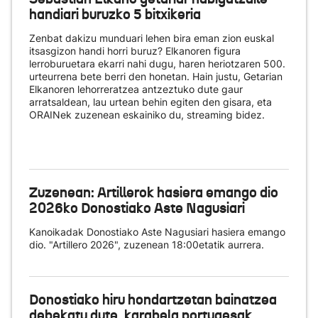
handiari buruzko 5 bitxikeria
Zenbat dakizu munduari lehen bira eman zion euskal
itsasgizon handi horri buruz? Elkanoren figura
lerroburuetara ekarri nahi dugu, haren heriotzaren 500.
urteurrena bete berri den honetan. Hain justu, Getarian
Elkanoren lehorreratzea antzeztuko dute gaur
arratsaldean, lau urtean behin egiten den gisara, eta
ORAINek zuzenean eskainiko du
, streaming bidez.
Zuzenean: Artillerok hasiera emango dio
2026ko Donostiako Aste Nagusiari
Kanoikadak Donostiako Aste Nagusiari hasiera emango
dio. "Artillero 2026", zuzenean 18:00etatik aurrera.
Donostiako hiru hondartzetan bainatzea
debekatu dute, karabela portugesak