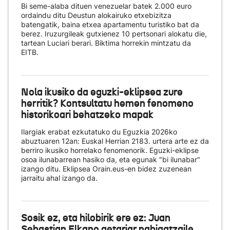
Bi seme-alaba dituen venezuelar batek 2.000 euro
ordaindu ditu Deustun alokairuko etxebizitza
batengatik, baina etxea apartamentu turistiko bat da
berez. Iruzurgileak gutxienez 10 pertsonari alokatu die,
tartean Luciari berari. Biktima horrekin mintzatu da
EITB.
Nola ikusiko da eguzki-eklipsea zure
herritik? Kontsultatu hemen fenomeno
historikoari behatzeko mapak
Ilargiak erabat ezkutatuko du Eguzkia 2026ko
abuztuaren 12an: Euskal Herrian 2183. urtera arte ez da
berriro ikusiko horrelako fenomenorik. Eguzki-eklipse
osoa ilunabarrean hasiko da, eta egunak "bi ilunabar"
izango ditu. Eklipsea Orain.eus-en bidez zuzenean
jarraitu ahal izango da.
Sosik ez, eta hilobirik ere ez: Juan
Sebastian Elkano getariar nabigatzaile