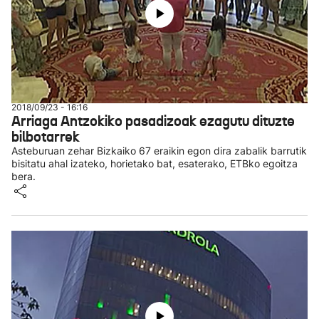
2018/09/23 - 16:16
Arriaga Antzokiko pasadizoak ezagutu dituzte
bilbotarrek
Asteburuan zehar Bizkaiko 67 eraikin egon dira zabalik barrutik
bisitatu ahal izateko, horietako bat, esaterako, ETBko egoitza
bera.