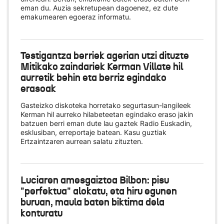
eman du. Auzia sekretupean dagoenez, ez dute
emakumearen egoeraz informatu.
Testigantza berriek agerian utzi dituzte
Mitikako zaindariek Kerman Villate hil
aurretik behin eta berriz egindako
erasoak
Gasteizko diskoteka horretako segurtasun-langileek
Kerman hil aurreko hilabeteetan egindako eraso jakin
batzuen berri eman dute lau gaztek Radio Euskadin,
esklusiban, erreportaje batean. Kasu guztiak
Ertzaintzaren aurrean salatu zituzten.
Luciaren amesgaiztoa Bilbon: pisu
"perfektua" alokatu, eta hiru egunen
buruan, maula baten biktima dela
konturatu