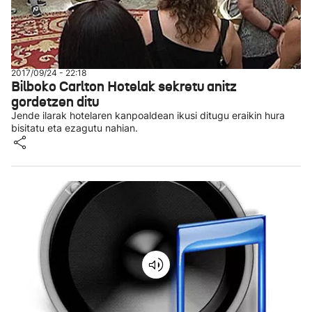
2017/09/24 - 22:18
Bilboko Carlton Hotelak sekretu anitz
gordetzen ditu
Jende ilarak hotelaren kanpoaldean ikusi ditugu eraikin hura
bisitatu eta ezagutu nahian.