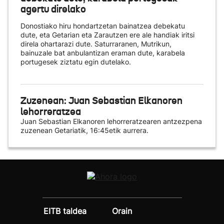
agertu direlako
Donostiako hiru hondartzetan bainatzea debekatu
dute, eta Getarian eta Zarautzen ere ale handiak iritsi
direla ohartarazi dute. Saturraranen, Mutrikun,
bainuzale bat anbulantizan eraman dute, karabela
portugesek ziztatu egin dutelako.
Zuzenean: Juan Sebastian Elkanoren
lehorreratzea
Juan Sebastian Elkanoren lehorreratzearen antzezpena
zuzenean Getariatik, 16:45etik aurrera.
EITB taldea
Orain