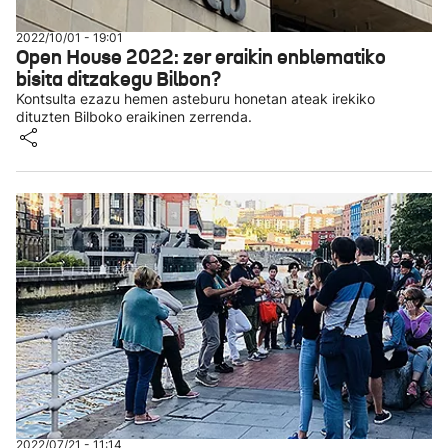
2022/10/01 - 19:01
Open House 2022: zer eraikin enblematiko
bisita ditzakegu Bilbon?
Kontsulta ezazu hemen asteburu honetan ateak irekiko
dituzten Bilboko eraikinen zerrenda.
2022/07/21 - 11:14