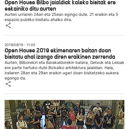
Open House Bilbo jaialdiak kaleko bisitak ere
eskainiko ditu aurten
Aurten urriaren 24an eta 25ean egingo dute. 21 eraikin eta 5
espazio publiko bisitatu ahalko dira.
2019/09/19 - 11:05
Open House 2019 ekimenaren baitan doan
bisitatu ahal izango diren eraikinen zerrenda
Aurten, Bilborekin eta Barakaldorekin batera, Getxok eta Leioak
ere parte hartuko dute Bizkaiko arkitektura jaialdian. Hala,
irailaren 28an eta 29an eraikin ugari doan bisitatzeko aukera
egongo da.