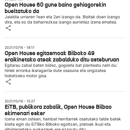
Open House 60 gune baino gehiagorekin
bueltatuko da
Jaialdia urriaren 1ean eta 2an izango da. Bisitak doan izango
dira, eta ez da beharrezkoa izango aurretiaz izena ematea.
2021/10/16 - 18:11
Open House egitasmoak Bilboko 49
eraikinetako ateak zabalduko ditu asteburuan
Egitarau zabal baten bidez, gogoeta bat planteatu nahi du:
hiriek erronka ikaragarria dute osasuna eta ongizatea
hobetzeko motor gisa.
2021/10/16 - 15:27
EiTB, publikora zabalik, Open House Bilbao
ekimenari esker
Izena eman ostean, hainbat herritarrek osatutako talde batek
bisita egin du EiTBko Bilboko egoitzan, platoak ikusi eta
albistegietako aurkezleak ere ezagutu ditu.