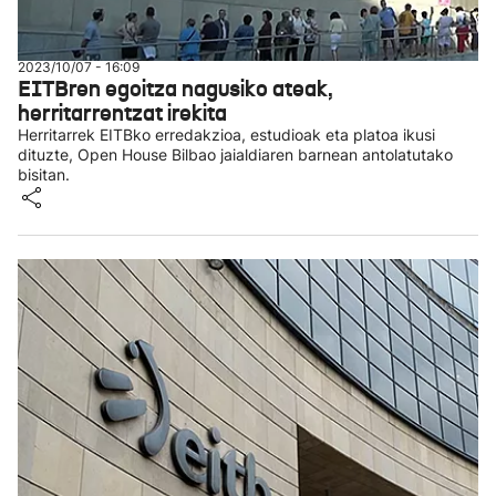
2023/10/07 - 16:09
EITBren egoitza nagusiko ateak,
herritarrentzat irekita
Herritarrek EITBko erredakzioa, estudioak eta platoa ikusi
dituzte, Open House Bilbao jaialdiaren barnean antolatutako
bisitan.