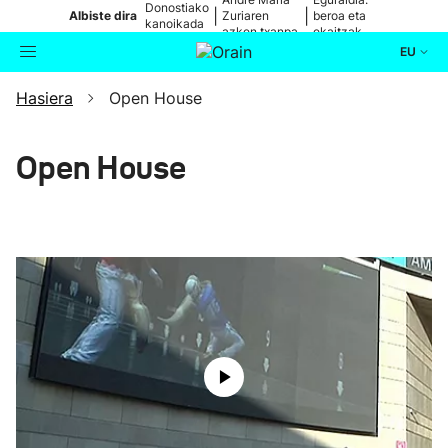
Donostiako
|
|
Albiste dira
Zuriaren
beroa eta
kanoikada
azken txanpa
ekaitzak
EU
Hasiera
Open House
Aktualitatea
Bilatzailea
Politika
Open House
Kultura
Ikusmiran
Eguraldia