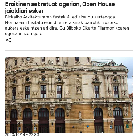
Eraikinen sekretuak agerian, Open House
jaialdiari esker
Bizkaiko Arkitekturaren festak 4. edizioa du aurtengoa.
Normalean bisitatu ezin diren eraikinak barrutik ikusteko
aukera eskaintzen ari dira. Gu Bilboko Elkarte Filarmonikoaren
egoitzan izan gara.
2020/10/14 - 22:33