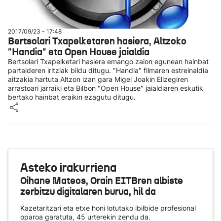
2017/09/23 - 17:48
Bertsolari Txapelketaren hasiera, Altzoko
"Handia" eta Open House jaialdia
Bertsolari Txapelketari hasiera emango zaion egunean hainbat
partaideren iritziak bildu ditugu. "Handia" filmaren estreinaldia
aitzakia hartuta Altzon izan gara Migel Joakin Elizegiren
arrastoari jarraiki eta Bilbon "Open House" jaialdiaren eskutik
bertako hainbat eraikin ezagutu ditugu.
Asteko irakurriena
Oihane Mateos, Orain EITBren albiste
zerbitzu digitalaren burua, hil da
Kazetaritzari eta etxe honi lotutako ibilbide profesional
oparoa garatuta, 45 urterekin zendu da.