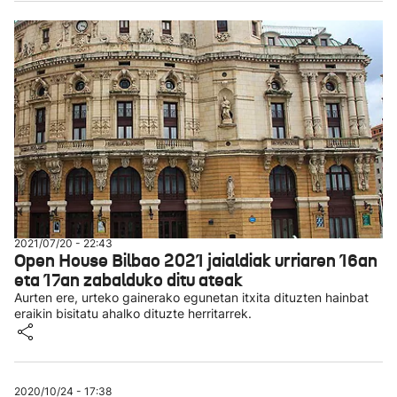
2021/07/20 - 22:43
Open House Bilbao 2021 jaialdiak urriaren 16an
eta 17an zabalduko ditu ateak
Aurten ere, urteko gainerako egunetan itxita dituzten hainbat
eraikin bisitatu ahalko dituzte herritarrek.
2020/10/24 - 17:38