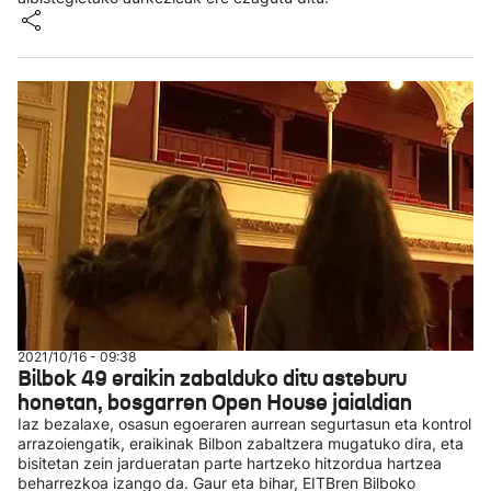
2021/10/16 - 09:38
Bilbok 49 eraikin zabalduko ditu asteburu
honetan, bosgarren Open House jaialdian
Iaz bezalaxe, osasun egoeraren aurrean segurtasun eta kontrol
arrazoiengatik, eraikinak Bilbon zabaltzera mugatuko dira, eta
bisitetan zein jardueratan parte hartzeko hitzordua hartzea
beharrezkoa izango da. Gaur eta bihar, EITBren Bilboko