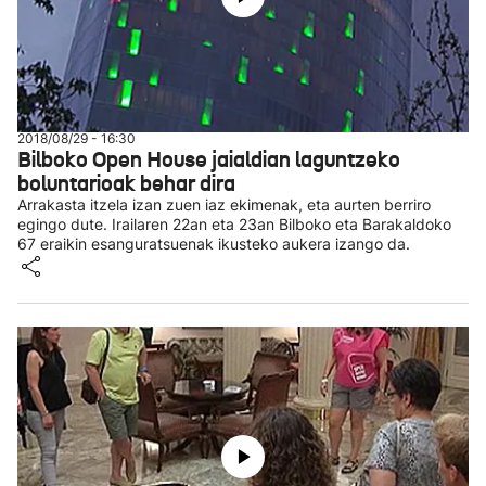
2018/08/29 - 16:30
Bilboko Open House jaialdian laguntzeko
boluntarioak behar dira
Arrakasta itzela izan zuen iaz ekimenak, eta aurten berriro
egingo dute. Irailaren 22an eta 23an Bilboko eta Barakaldoko
67 eraikin esanguratsuenak ikusteko aukera izango da.