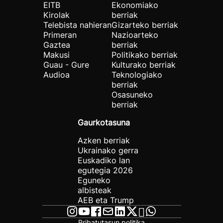
EITB
Ekonomiako
Kirolak
berriak
Telebista nahieran
Gizarteko berriak
Primeran
Nazioarteko
Gaztea
berriak
Makusi
Politikako berriak
Guau - Gure
Kulturako berriak
Audioa
Teknologiako
berriak
Osasuneko
berriak
Gaurkotasuna
Azken berriak
Ukrainako gerra
Euskadiko lan
egutegia 2026
Eguneko
albisteak
AEB eta Trump
Pribatutasun politika