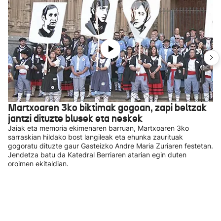
Martxoaren 3ko biktimak gogoan, zapi beltzak
jantzi dituzte blusek eta neskek
Jaiak eta memoria ekimenaren barruan, Martxoaren 3ko
sarraskian hildako bost langileak eta ehunka zaurituak
gogoratu dituzte gaur Gasteizko Andre Maria Zuriaren festetan.
Jendetza batu da Katedral Berriaren atarian egin duten
oroimen ekitaldian.