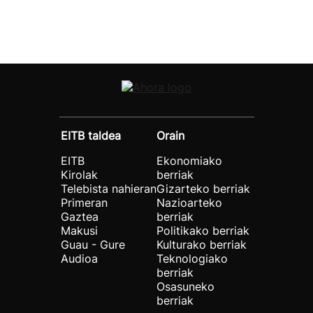
EITB taldea
Orain
EITB
Ekonomiako
Kirolak
berriak
Telebista nahieran
Gizarteko berriak
Primeran
Nazioarteko
Gaztea
berriak
Makusi
Politikako berriak
Guau - Gure
Kulturako berriak
Audioa
Teknologiako
berriak
Osasuneko
berriak