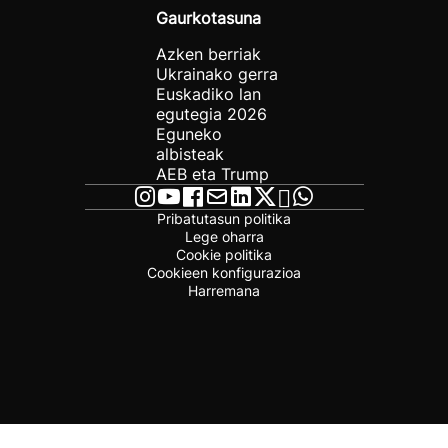
Gaurkotasuna
Azken berriak
Ukrainako gerra
Euskadiko lan
egutegia 2026
Eguneko
albisteak
AEB eta Trump
Pribatutasun politika
Lege oharra
Cookie politika
Cookieen konfigurazioa
Harremana