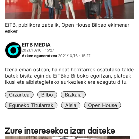
EiTB, publikora zabalik, Open House Bilbao ekimenari
esker
EITB MEDIA
2021/10/16 - 15:27
Azken eguneratzea
2021/10/16 - 15:27
Izena eman ostean, hainbat herritarrek osatutako talde
batek bisita egin du EiTBko Bilboko egoitzan, platoak
ikusi eta albistegietako aurkezleak ere ezagutu ditu.
Gizartea
Bilbo
Bizkaia
Eguneko Titularrak
Aisia
Open House
Zure interesekoa izan daiteke