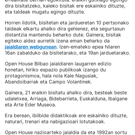
dira bisitatzeko, kaleko bisitak ere eskainiko dituzte,
eta taldeak mugatu egingo dituzte.
Horren ildotik, bisitetan eta jardueretan 10 pertsonako
taldeak elkartu ahalko dira gehienez, eta segurtasun
distantzia mantendu beharko dute. Gainera, bisitak
egiteko aldez aurretik izena eman beharko da
jaialdiaren webgunean
. Izen-emateko epea hilaren
16an zabalduko da bisitetarako, eta 19an jarduetarako.
Open House Bilbao jaialdiaren laugarren edizio
honetan, hiriko espazio publikoak izango du
protagonismoa, hala nola Kale Nagusiak,
Abandoibarrak eta Campo Volantinek.
Gainera, 21 eraikin bisitatu ahalko dira, besteak beste
udaletxea, Arriaga, Bidebarrieta, Euskalduna, Ibaigane
eta Arte Eder Museoa.
Era berean, ibilbide didaktikoak ere eskainiko dituzte,
naturari, trenari eta nabigazioari lotutakoak.
Open House nazioarteko jaialdia da eta 1992an sortu