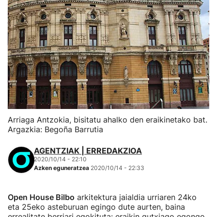
Arriaga Antzokia, bisitatu ahalko den eraikinetako bat.
Argazkia: Begoña Barrutia
AGENTZIAK | ERREDAKZIOA
2020/10/14 - 22:10
Azken eguneratzea
2020/10/14 - 22:33
Open House Bilbo
arkitektura jaialdia urriaren 24ko
eta 25eko asteburuan egingo dute aurten, baina
errealitate berriari egokituta: eraikin gutxiago egongo