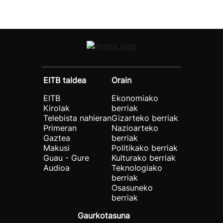
EITB taldea
Orain
EITB
Ekonomiako
Kirolak
berriak
Telebista nahieran
Gizarteko berriak
Primeran
Nazioarteko
Gaztea
berriak
Makusi
Politikako berriak
Guau - Gure
Kulturako berriak
Audioa
Teknologiako
berriak
Osasuneko
berriak
Gaurkotasuna