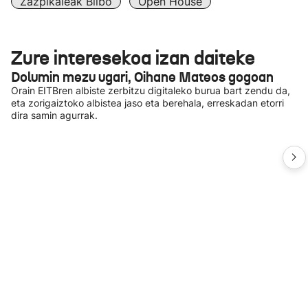
Zazpikaleak Bilbo
Open House
Zure interesekoa izan daiteke
Dolumin mezu ugari, Oihane Mateos gogoan
Orain EITBren albiste zerbitzu digitaleko burua bart zendu da,
eta zorigaiztoko albistea jaso eta berehala, erreskadan etorri
dira samin agurrak.