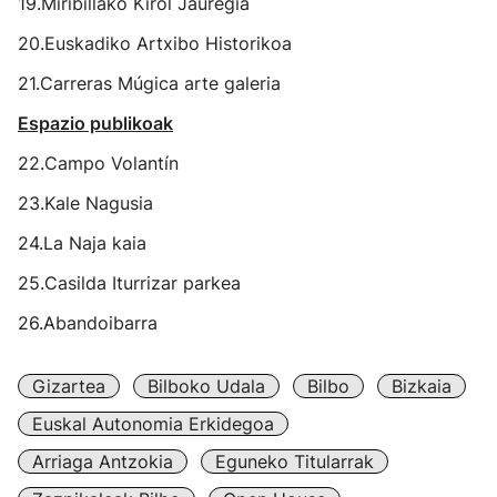
19.Miribillako Kirol Jauregia
20.Euskadiko Artxibo Historikoa
21.Carreras Múgica arte galeria
Espazio publikoak
22.Campo Volantín
23.Kale Nagusia
24.La Naja kaia
25.Casilda Iturrizar parkea
26.Abandoibarra
Gizartea
Bilboko Udala
Bilbo
Bizkaia
Euskal Autonomia Erkidegoa
Arriaga Antzokia
Eguneko Titularrak