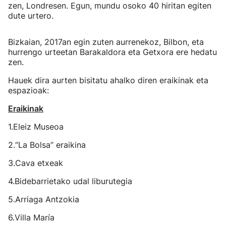
zen, Londresen. Egun, mundu osoko 40 hiritan egiten
dute urtero.
Bizkaian, 2017an egin zuten aurrenekoz, Bilbon, eta
hurrengo urteetan Barakaldora eta Getxora ere hedatu
zen.
Hauek dira aurten bisitatu ahalko diren eraikinak eta
espazioak:
Eraikinak
1.Eleiz Museoa
2.“La Bolsa” eraikina
3.Cava etxeak
4.Bidebarrietako udal liburutegia
5.Arriaga Antzokia
6.Villa María