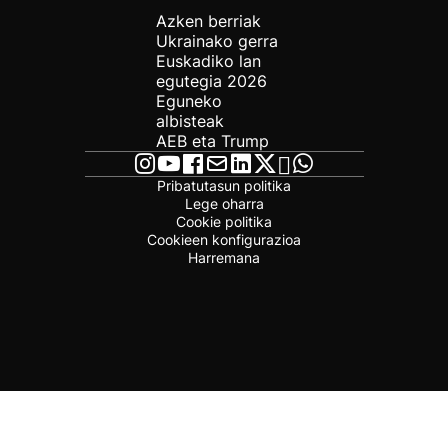
Azken berriak
Ukrainako gerra
Euskadiko lan
egutegia 2026
Eguneko
albisteak
AEB eta Trump
Pribatutasun politika
Lege oharra
Cookie politika
Cookieen konfigurazioa
Harremana