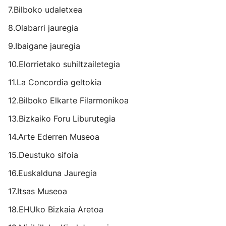
7.Bilboko udaletxea
8.Olabarri jauregia
9.Ibaigane jauregia
10.Elorrietako suhiltzailetegia
11.La Concordia geltokia
12.Bilboko Elkarte Filarmonikoa
13.Bizkaiko Foru Liburutegia
14.Arte Ederren Museoa
15.Deustuko sifoia
16.Euskalduna Jauregia
17.Itsas Museoa
18.EHUko Bizkaia Aretoa