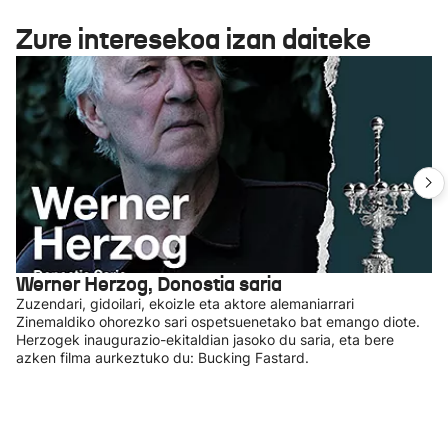
Zure interesekoa izan daiteke
Werner Herzog, Donostia saria
Zuzendari, gidoilari, ekoizle eta aktore alemaniarrari
Zinemaldiko ohorezko sari ospetsuenetako bat emango diote.
Herzogek inaugurazio-ekitaldian jasoko du saria, eta bere
azken filma aurkeztuko du: Bucking Fastard.