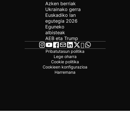
Azken berriak
Ukrainako gerra
Euskadiko lan
egutegia 2026
Eguneko
albisteak
AEB eta Trump
Pribatutasun politika
Lege oharra
Cookie politika
Cookieen konfigurazioa
Harremana