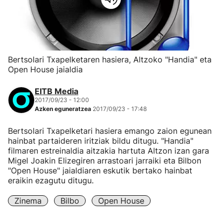
Bertsolari Txapelketaren hasiera, Altzoko "Handia" eta
Open House jaialdia
EITB Media
2017/09/23 - 12:00
Azken eguneratzea
2017/09/23 - 17:48
Bertsolari Txapelketari hasiera emango zaion egunean
hainbat partaideren iritziak bildu ditugu. "Handia"
filmaren estreinaldia aitzakia hartuta Altzon izan gara
Migel Joakin Elizegiren arrastoari jarraiki eta Bilbon
"Open House" jaialdiaren eskutik bertako hainbat
eraikin ezagutu ditugu.
Zinema
Bilbo
Open House