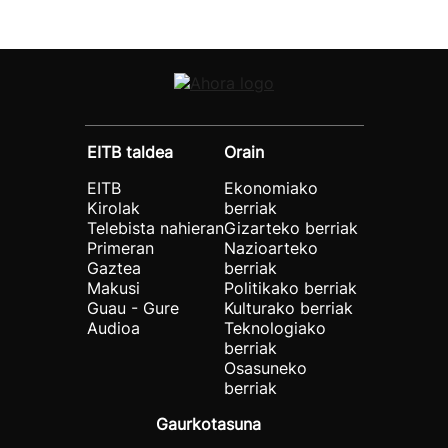
EITB taldea
Orain
EITB
Ekonomiako
Kirolak
berriak
Telebista nahieran
Gizarteko berriak
Primeran
Nazioarteko
Gaztea
berriak
Makusi
Politikako berriak
Guau - Gure
Kulturako berriak
Audioa
Teknologiako
berriak
Osasuneko
berriak
Gaurkotasuna