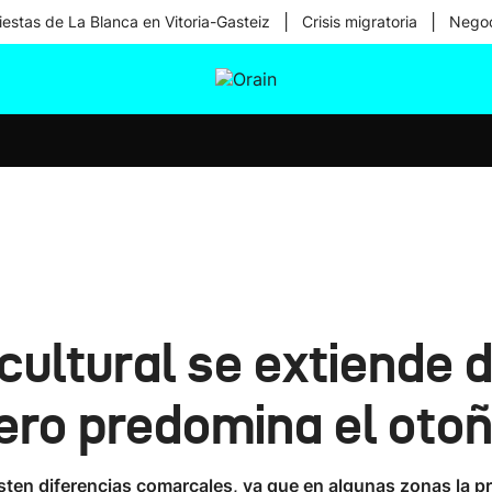
|
|
iestas de La Blanca en Vitoria-Gasteiz
Crisis migratoria
Negoc
tura
Ikusmiran
Egural
Salud
Tecnología
ultural se extiende d
ero predomina el oto
isten diferencias comarcales, ya que en algunas zonas la p