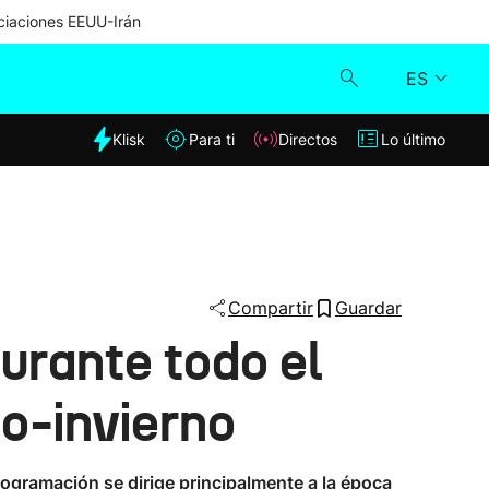
iaciones EEUU-Irán
ES
dia
Klisk
Para ti
Directos
Lo último
Klisk
Directos
Para ti
Compartir
Guardar
urante todo el
Lo último
ño-invierno
rogramación se dirige principalmente a la época