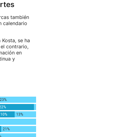
artes
arcas también
n calendario
 Kosta, se ha
l contrario,
mación en
tinua y