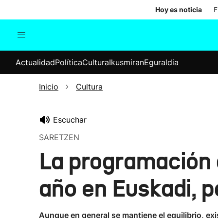
Hoy es noticia
F
Actualidad
Política
Cul
Actualidad
Política
Cultura
Ikusmiran
Eguraldia
Sociedad
Elecciones
Economía
Inicio
Cultura
Internacional
Escuchar
SARETZEN
La programación c
año en Euskadi, p
Aunque en general se mantiene el equilibrio, ex