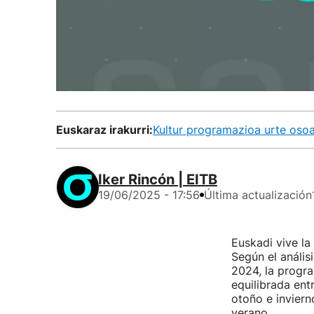
Euskaraz irakurri:
Kultur programazioa urte oso
Iker Rincón | EITB
19/06/2025 - 17:56
Última actualización
Euskadi vive la
Según el anális
2024, la progra
equilibrada ent
otoño e inviern
verano.