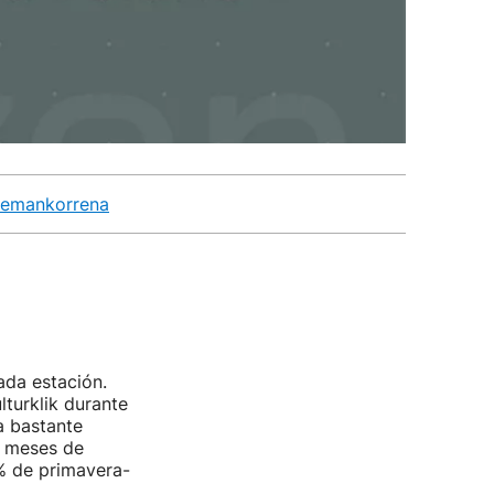
k emankorrena
ada estación.
turklik durante
a bastante
s meses de
 % de primavera-