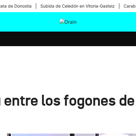
|
|
rata de Donostia
Subida de Celedón en Vitoria-Gasteiz
Carabe
tura
Ikusmiran
Egural
Salud
Tecnología
 entre los fogones de