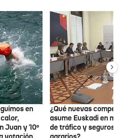
eguimos en
¿Qué nuevas competencia
 calor,
asume Euskadi en materia
n Juan y 10º
de tráfico y seguros
la votación
agrarios?