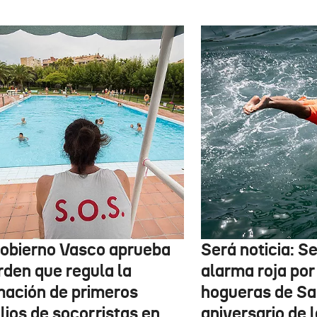
Gobierno Vasco aprueba
Será noticia: S
rden que regula la
alarma roja por
mación de primeros
hogueras de Sa
lios de socorristas en
aniversario de 