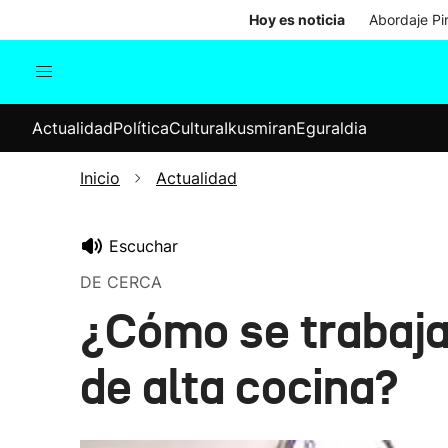
Hoy es noticia
Abordaje Pi
Actualidad
Política
Cul
Actualidad
Política
Cultura
Ikusmiran
Eguraldia
Sociedad
Elecciones
Economía
Inicio
Actualidad
Internacional
Escuchar
DE CERCA
¿Cómo se trabaja
de alta cocina?