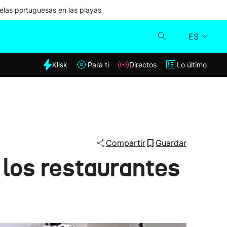
las portuguesas en las playas
ES
dia
Klisk
Para ti
Directos
Lo último
Klisk
Directos
Para ti
Compartir
Guardar
 los restaurantes
Lo último