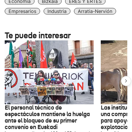
Economía
Bizkaia
ERES Y ERTES
Empresarios
Industria
Arratia-Nervión
Te puede interesar
El personal técnico de
Las institu
espectáculos mantiene la huelga
una compra 
ante el bloqueo de su primer
para apoyar
convenio en Euskadi
explotacio