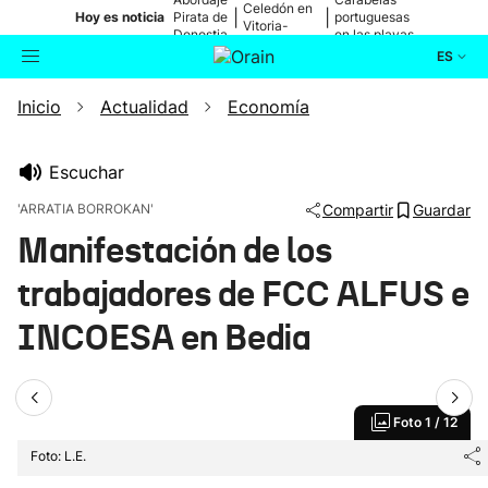
Celedón en
|
|
Hoy es noticia
Pirata de
portuguesas
Vitoria-
Donostia
en las playas
Gasteiz
ES
Inicio
Actualidad
Economía
Actualidad
Buscador
Política
Escuchar
'ARRATIA BORROKAN'
Compartir
Guardar
Cultura
Manifestación de los
trabajadores de FCC ALFUS e
Ikusmiran
INCOESA en Bedia
Eguraldia
Foto
1 / 12
Foto: L.E.