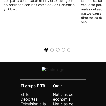
Los paros continuarán el 14 y el 26 de agosto,
La medida se co
coincidiendo con las fiestas de San Sebastián
encuesta para c
y Bilbao.
reales del secto
pastos causada 
directas se deja
año.
El grupo EITB
Orain
EITB
Noticias de
Deportes
economía
Televisión a la
Noticias de