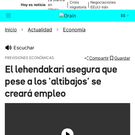
Crisis
Negociaciones
|
|
Hoy es noticia
en
migratoria
EEUU-Irán
Vitoria-
Gasteiz
ES
Inicio
Actualidad
Economía
Actualidad
Buscador
Política
Escuchar
PREVISIONES ECONÓMICAS
Compartir
Guardar
Cultura
El lehendakari asegura que
pese a los 'altibajos' se
Ikusmiran
creará empleo
Eguraldia