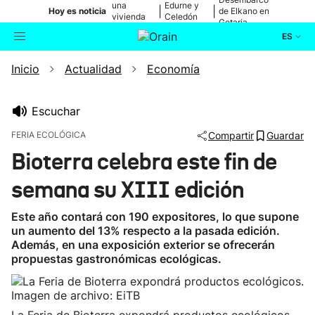
una
Edurne y
|
|
Hoy es noticia
de Elkano en
vivienda
Celedón
Getaria
de Bilbao
Txiki
ES
Inicio
Actualidad
Economía
Actualidad
Buscador
Política
Escuchar
FERIA ECOLÓGICA
Compartir
Guardar
Cultura
Bioterra celebra este fin de
semana su XIII edición
Ikusmiran
Este año contará con 190 expositores, lo que supone
Eguraldia
un aumento del 13% respecto a la pasada edición.
Además, en una exposición exterior se ofrecerán
propuestas gastronómicas ecológicas.