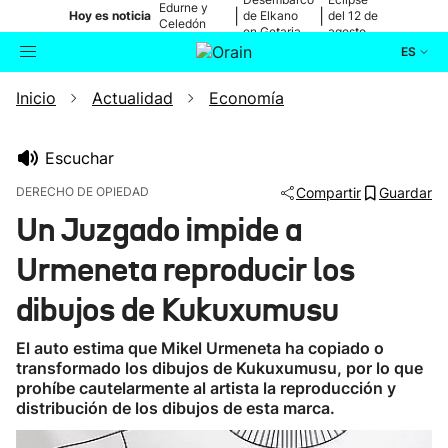
Edurne y
|
|
Hoy es noticia
de Elkano
del 12 de
Celedón
en Getaria
agosto
Txiki
ES
Inicio
Actualidad
Economía
Actualidad
Buscador
Política
Escuchar
DERECHO DE OPIEDAD
Compartir
Guardar
Cultura
Un Juzgado impide a
Urmeneta reproducir los
Ikusmiran
dibujos de Kukuxumusu
Eguraldia
El auto estima que Mikel Urmeneta ha copiado o
transformado los dibujos de Kukuxumusu, por lo que
prohíbe cautelarmente al artista la reproducción y
distribución de los dibujos de esta marca.