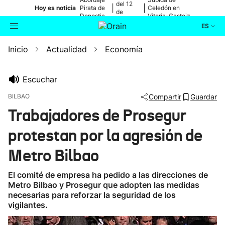
del 12
|
|
Hoy es noticia
Pirata de
Celedón en
de
Donostia
Vitoria-Gasteiz
agosto
ES
Inicio
Actualidad
Economía
Actualidad
Buscador
Política
Escuchar
BILBAO
Compartir
Guardar
Cultura
Trabajadores de Prosegur
protestan por la agresión de
Ikusmiran
Metro Bilbao
Eguraldia
El comité de empresa ha pedido a las direcciones de
Metro Bilbao y Prosegur que adopten las medidas
necesarias para reforzar la seguridad de los
vigilantes.