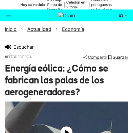
Celedón en
|
|
Hoy es noticia
Pirata de
portuguesas
Vitoria-
Donostia
en las playas
Gasteiz
ES
Inicio
Actualidad
Economía
Actualidad
Buscador
Política
Escuchar
#EITBDECERCA
Compartir
Guardar
Cultura
Energía eólica: ¿Cómo se
fabrican las palas de los
Ikusmiran
aerogeneradores?
Eguraldia