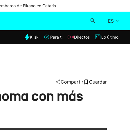
mbarco de Elkano en Getaria
ES
dia
Klisk
Para ti
Directos
Lo último
Klisk
Directos
Para ti
Compartir
Guardar
ónoma con más
Lo último