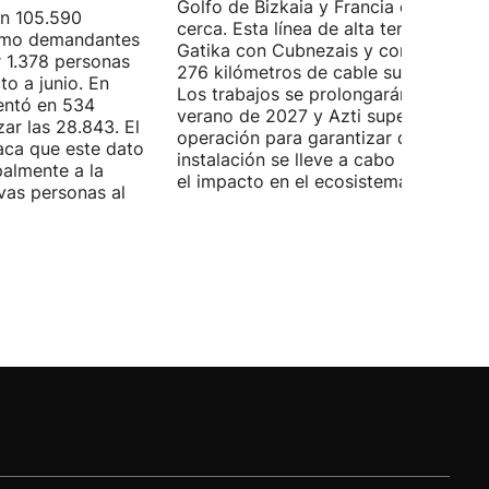
Golfo de Bizkaia y Francia está más
on 105.590
cerca. Esta línea de alta tensión unirá
como demandantes
Gatika con Cubnezais y contará con
 1.378 personas
276 kilómetros de cable submarino.
o a junio. En
Los trabajos se prolongarán hasta
entó en 534
verano de 2027 y Azti supervisará la
ar las 28.843. El
operación para garantizar que la
aca que este dato
instalación se lleve a cabo minimizan
palmente a la
el impacto en el ecosistema marino.
vas personas al