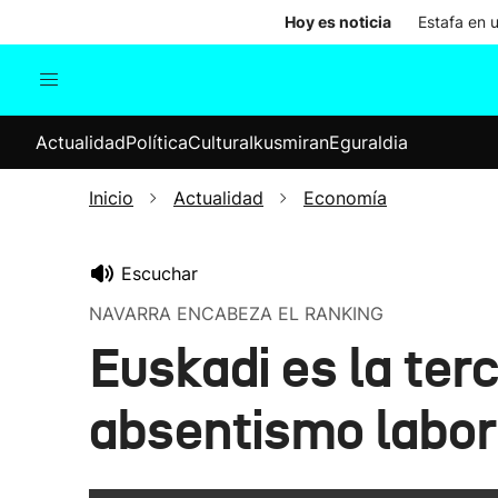
Hoy es noticia
Estafa en 
Actualidad
Política
Cul
Actualidad
Política
Cultura
Ikusmiran
Eguraldia
Sociedad
Elecciones
Economía
Inicio
Actualidad
Economía
Internacional
Escuchar
NAVARRA ENCABEZA EL RANKING
Euskadi es la te
absentismo labor