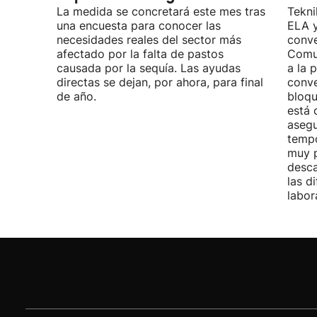
La medida se concretará este mes tras
Tekni
una encuesta para conocer las
ELA y
necesidades reales del sector más
conve
afectado por la falta de pastos
Comu
causada por la sequía. Las ayudas
a la 
directas se dejan, por ahora, para final
conve
de año.
bloqu
está 
asegu
tempo
muy p
desca
las d
labor