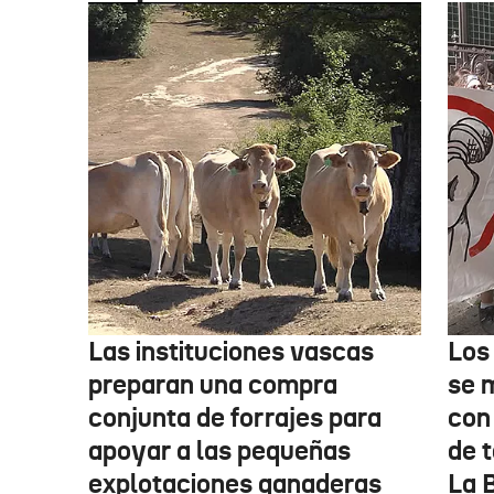
Las instituciones vascas
Los
preparan una compra
se 
conjunta de forrajes para
con
apoyar a las pequeñas
de t
explotaciones ganaderas
La 