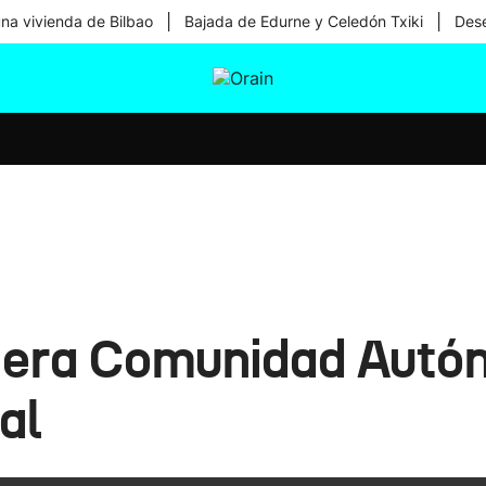
|
|
una vivienda de Bilbao
Bajada de Edurne y Celedón Txiki
Dese
tura
Ikusmiran
Egural
Salud
Tecnología
rcera Comunidad Aut
al