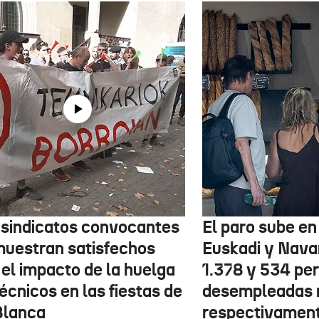
 sindicatos convocantes
El paro sube en 
muestran satisfechos
Euskadi y Nava
 el impacto de la huelga
1.378 y 534 pe
écnicos en las fiestas de
desempleadas 
Blanca
respectivamen