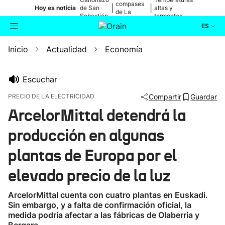
compases
|
|
Hoy es noticia
de San
altas y
de La
Sebastián
tormentas
Blanca
ES
Inicio
Actualidad
Economía
Actualidad
Buscador
Política
Escuchar
PRECIO DE LA ELECTRICIDAD
Compartir
Guardar
Cultura
ArcelorMittal detendrá la
producción en algunas
Ikusmiran
plantas de Europa por el
Eguraldia
elevado precio de la luz
ArcelorMittal cuenta con cuatro plantas en Euskadi.
Sin embargo, y a falta de confirmación oficial, la
medida podría afectar a las fábricas de Olaberria y