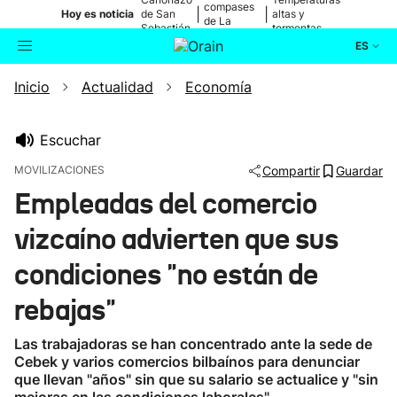
compases
|
|
Hoy es noticia
de San
altas y
de La
Sebastián
tormentas
Blanca
ES
Inicio
Actualidad
Economía
Actualidad
Buscador
Política
Escuchar
MOVILIZACIONES
Compartir
Guardar
Cultura
Empleadas del comercio
vizcaíno advierten que sus
Ikusmiran
condiciones "no están de
Eguraldia
rebajas"
Las trabajadoras se han concentrado ante la sede de
Cebek y varios comercios bilbaínos para denunciar
que llevan "años" sin que su salario se actualice y "sin