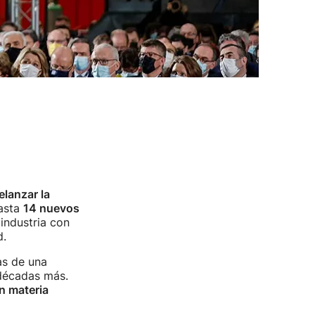
elanzar la
hasta
14 nuevos
 industria con
d.
as de una
 décadas más.
en materia