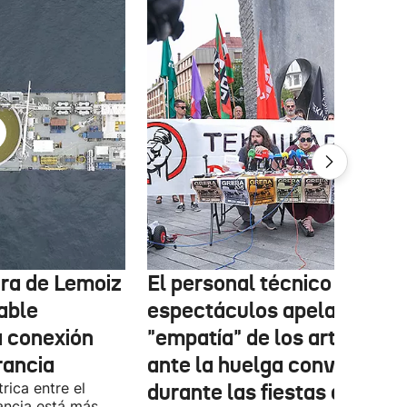
tura de Lemoiz
El personal técnico de
cable
espectáculos apela a la
a conexión
"empatía" de los artistas
rancia
ante la huelga convocada
rica entre el
durante las fiestas de las
ancia está más