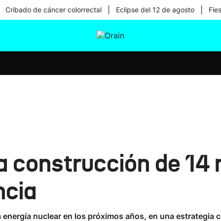
|
|
Cribado de cáncer colorrectal
Eclipse del 12 de agosto
Fie
tura
Ikusmiran
Egural
Salud
Tecnología
a construcción de 14
ncia
a energía nuclear en los próximos años, en una estrategia 