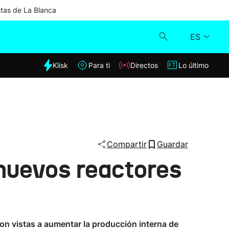
stas de La Blanca
ES
dia
Klisk
Para ti
Directos
Lo último
Klisk
Directos
Para ti
Compartir
Guardar
 nuevos reactores
Lo último
con vistas a aumentar la producción interna de