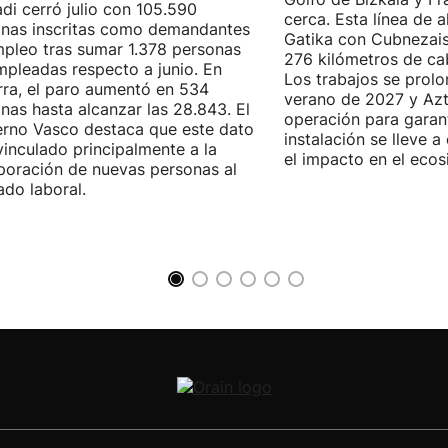
di cerró julio con 105.590
cerca. Esta línea de a
nas inscritas como demandantes
Gatika con Cubnezais
pleo tras sumar 1.378 personas
276 kilómetros de ca
pleadas respecto a junio. En
Los trabajos se prol
ra, el paro aumentó en 534
verano de 2027 y Azti
nas hasta alcanzar las 28.843. El
operación para garant
rno Vasco destaca que este dato
instalación se lleve 
vinculado principalmente a la
el impacto en el ecos
poración de nuevas personas al
do laboral.