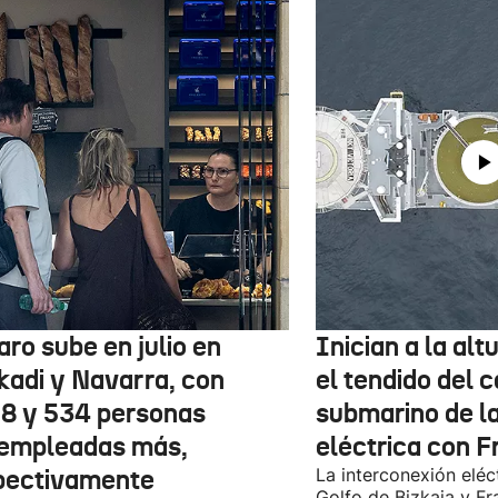
aro sube en julio en
Inician a la al
kadi y Navarra, con
el tendido del 
78 y 534 personas
submarino de l
empleadas más,
eléctrica con F
pectivamente
La interconexión eléct
Golfo de Bizkaia y Fr