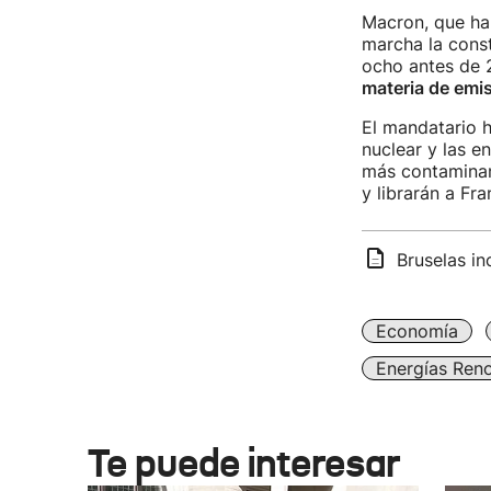
Macron, que ha 
marcha la const
ocho antes de 
materia de emi
El mandatario h
nuclear y las e
más contaminan
y librarán a Fr
Bruselas in
Economía
Energías Ren
Te puede interesar