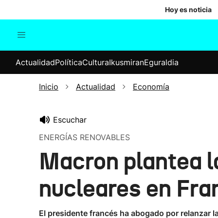
Hoy es noticia
Actualidad
Política
Cul
Actualidad
Política
Cultura
Ikusmiran
Eguraldia
Sociedad
Elecciones
Economía
Inicio
Actualidad
Economía
Internacional
Escuchar
ENERGÍAS RENOVABLES
Macron plantea l
nucleares en Fra
El presidente francés ha abogado por relanzar l