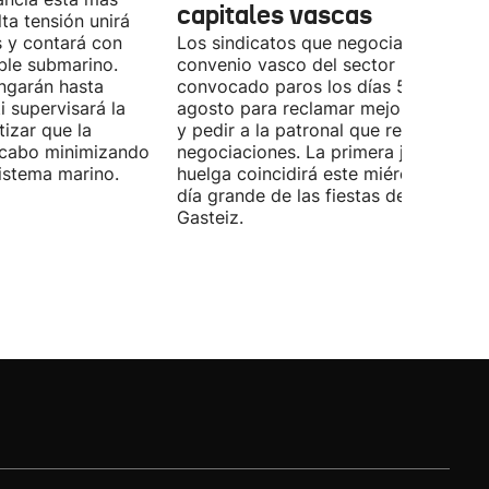
capitales vascas
lta tensión unirá
 y contará con
Los sindicatos que negocian el prime
ble submarino.
convenio vasco del sector han
ongarán hasta
convocado paros los días 5, 14 y 26 
 supervisará la
agosto para reclamar mejoras labora
izar que la
y pedir a la patronal que retome las
a cabo minimizando
negociaciones. La primera jornada de
istema marino.
huelga coincidirá este miércoles con 
día grande de las fiestas de Vitoria-
Gasteiz.