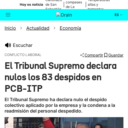
compases
|
|
Hoy es noticia
de San
altas y
de La
Sebastián
tormentas
Blanca
ES
Inicio
Actualidad
Economía
Actualidad
Buscador
Política
Escuchar
CONFLICTO LABORAL
Compartir
Guardar
Cultura
El Tribunal Supremo declara
nulos los 83 despidos en
Ikusmiran
PCB-ITP
Eguraldia
El Tribunal Supremo ha declara nulo el despido
colectivo aplicado por la empresa y la condena a la
readmisión del personal despedido.