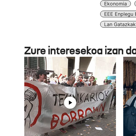
Ekonomia
EEE Enplegu 
Lan Gatazkak
Zure interesekoa izan d