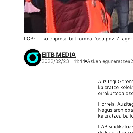
PCB-ITPko enpresa batzordea ''oso pozik'' ager
EITB MEDIA
2022/02/23 - 11:44
Azken eguneratzea
2
Auzitegi Goren
kaleratze kolek
errekurtsoa eze
Horrela, Auzite
Nagusiaren epa
kaleratzea bali
LAB sindikatuak
du kaleratze ko