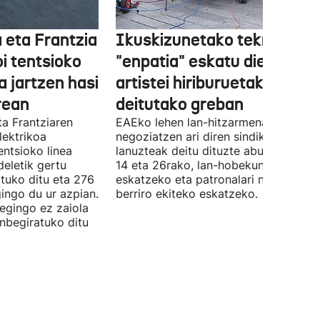
 eta Frantzia
Ikuskizunetako teknikariek
oi tentsioko
"enpatia" eskatu diete
a jartzen hasi
artistei hiriburuetako jaiet
rean
deitutako greban
ta Frantziaren
EAEko lehen lan-hitzarmena
lektrikoa
negoziatzen ari diren sindikatuek
ntsioko linea
lanuzteak deitu dituzte abuztuaren 5,
eletik gertu
14 eta 26rako, lan-hobekuntzak
tuko ditu eta 276
eskatzeko eta patronalari negoziazio
ingo du ur azpian.
berriro ekiteko eskatzeko.
 egingo ez zaiola
inbegiratuko ditu