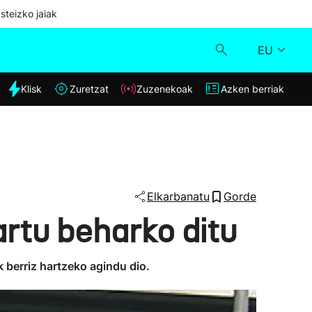
steizko jaiak
EU
dia
Klisk
Zuretzat
Zuzenekoak
Azken berriak
Klisk
Zuzenekoak
Zuretzat
Elkarbanatu
Gorde
rtu beharko ditu
Azken berriak
k berriz hartzeko agindu dio.