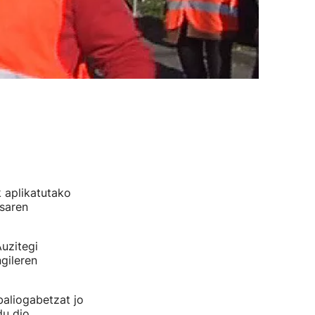
 aplikatutako
esaren
uzitegi
gileren
baliogabetzat jo
du dio.