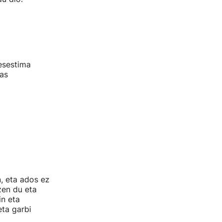
esestima
ras
, eta ados ez
zen du eta
in eta
eta garbi