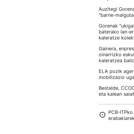
Auzitegi Goren
"barne-malgutas
Gorenak "ukigab
baterako lan-er
kaleratze kolek
Gainera, enpres
oinarrizko esku
kaleratzea bali
ELA pozik agert
mobilizazio uga
Bestalde, CCOOk
eta kalean saia
PCB-ITPko 
erabakiarek