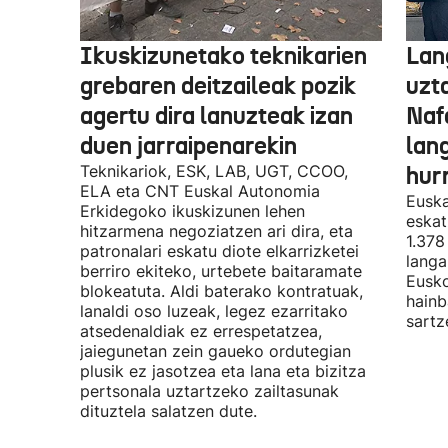
Ikuskizunetako teknikarien
Lan
grebaren deitzaileak pozik
uzt
agertu dira lanuzteak izan
Naf
duen jarraipenarekin
lan
Teknikariok, ESK, LAB, UGT, CCOO,
hur
ELA eta CNT Euskal Autonomia
Euska
Erkidegoko ikuskizunen lehen
eskat
hitzarmena negoziatzen ari dira, eta
1.378
patronalari eskatu diote elkarrizketei
langa
berriro ekiteko, urtebete baitaramate
Eusko
blokeatuta. Aldi baterako kontratuak,
hainb
lanaldi oso luzeak, legez ezarritako
sartz
atsedenaldiak ez errespetatzea,
jaiegunetan zein gaueko ordutegian
plusik ez jasotzea eta lana eta bizitza
pertsonala uztartzeko zailtasunak
dituztela salatzen dute.