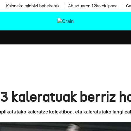
|
|
Koloneko minbizi baheketak
Abuztuaren 12ko eklipsea
Ga
tura
Ikusmiran
Egural
Osasuna
Teknologia
 kaleratuak berriz ha
likatutako kaleratze kolektiboa, eta kaleratutako langilea