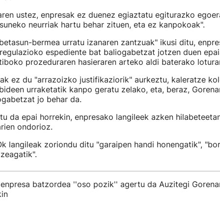
aren ustez, enpresak ez duenez egiaztatu egiturazko egoer
uneko neurriak hartu behar zituen, eta ez kanpokoak".
etasun-bermea urratu izanaren zantzuak" ikusi ditu, enpre
regulazioko espediente bat baliogabetzat jotzen duen epai
tiboko prozeduraren hasieraren arteko aldi baterako lotura
ak ez du "arrazoizko justifikaziorik" aurkeztu, kaleratze ko
bideen urraketatik kanpo geratu zelako, eta, beraz, Gorena
ogabetzat jo behar da.
u da epai horrekin, enpresako langileek azken hilabeteeta
rien ondorioz.
 langileak zoriondu ditu "garaipen handi honengatik", "bor
tzeagatik".
enpresa batzordea ''oso pozik'' agertu da Auzitegi Gorena
in