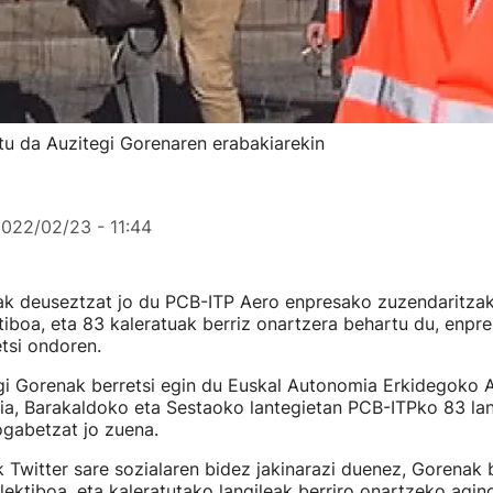
tu da Auzitegi Gorenaren erabakiarekin
022/02/23 - 11:44
ak deuseztzat jo du PCB-ITP Aero enpresako zuzendaritzak
tiboa, eta 83 kaleratuak berriz onartzera behartu du, enpr
tsi ondoren.
gi Gorenak berretsi egin du Euskal Autonomia Erkidegoko A
ia, Barakaldoko eta Sestaoko lantegietan PCB-ITPko 83 lan
ogabetzat jo zuena.
 Twitter sare sozialaren bidez jakinarazi duenez, Gorenak 
lektiboa, eta kaleratutako langileak berriro onartzeko agin