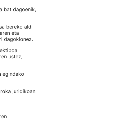
a bat dagoenik,
sa bereko aldi
aren eta
ri dagokionez.
lektiboa
ren ustez,
n egindako
roka juridikoan
ren