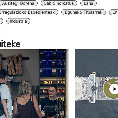
Auzitegi Gorena
Lab Sindikatua
Lana
Erregulazioko Espedienteak
Eguneko Titularrak
En
Industria
aiteke