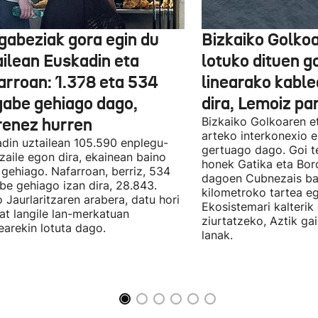
gabeziak gora egin du
Bizkaiko Golkoa
ailean Euskadin eta
lotuko dituen g
arroan: 1.378 eta 534
linearako kable
gabe gehiago dago,
dira, Lemoiz pa
renez hurren
Bizkaiko Golkoaren e
arteko interkonexio e
din uztailean 105.590 enplegu-
gertuago dago. Goi te
zaile egon dira, ekainean baino
honek Gatika eta Bord
 gehiago. Nafarroan, berriz, 534
dagoen Cubnezais ba
be gehiago izan dira, 28.843.
kilometroko tartea eg
 Jaurlaritzaren arabera, datu hori
Ekosistemari kalterik
at langile lan-merkatuan
ziurtatzeko, Aztik ga
earekin lotuta dago.
lanak.