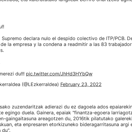
!!
l Supremo declara nulo el despido colectivo de ITP/PCB. D
 de la empresa y la condena a readmitir a las 83 trabajado
s.
!
merezi du!!!
pic.twitter.com/JhHd3HYbQw
erraldea (@LEzkerraldea)
February 23, 2022
sako zuzendaritzak adierazi du ez dagoela ados epaiarekin
e egingo duela. Gainera, epaiak "finantza-egoera larriagot
-gaingaitasuna areagotzen du, 2016tik pilatutako galerek
skuan, eta enpresaren etorkizuneko bideragarritasuna argi 
 du".