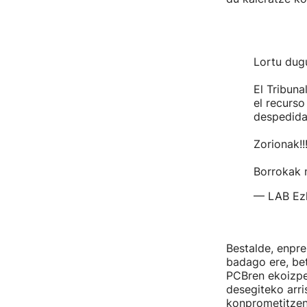
Lortu dugu
El Tribuna
el recurso
despedida
Zorionak!!
Borrokak 
— LAB Ezk
Bestalde, enpre
badago ere, bet
PCBren ekoizpen
desegiteko arri
konprometitzen