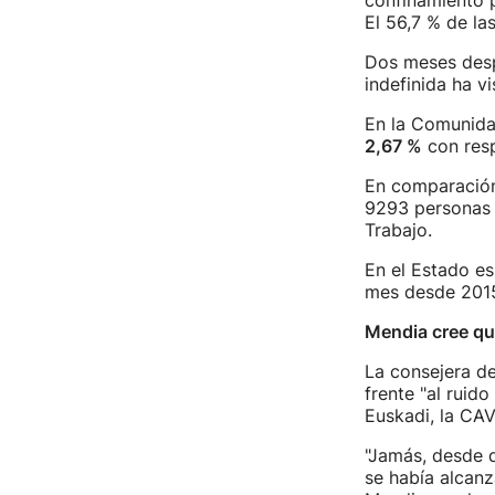
confinamiento 
El 56,7 % de la
Dos meses despu
indefinida ha v
En la Comunida
2,67 %
con resp
En comparación 
9293 personas 
Trabajo.
En el Estado es
mes desde 2015
Mendia cree qu
La consejera d
frente "al ruido
Euskadi, la CAV
"Jamás, desde q
se había alcanz