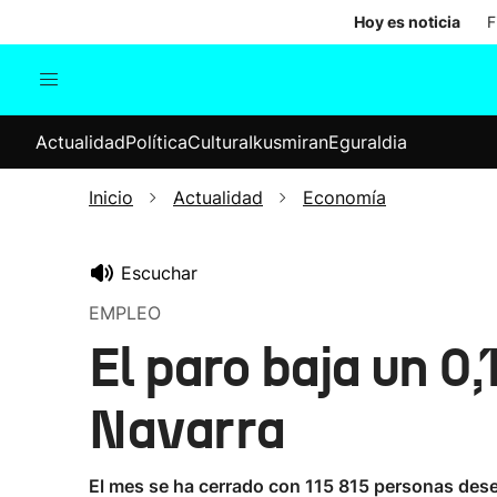
Hoy es noticia
F
Actualidad
Política
Cul
Actualidad
Política
Cultura
Ikusmiran
Eguraldia
Sociedad
Elecciones
Economía
Inicio
Actualidad
Economía
Internacional
Escuchar
EMPLEO
El paro baja un 0
Navarra
El mes se ha cerrado con 115 815 personas de