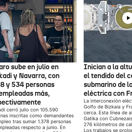
aro sube en julio en
Inician a la al
kadi y Navarra, con
el tendido del 
78 y 534 personas
submarino de l
empleadas más,
eléctrica con F
pectivamente
La interconexión eléct
Golfo de Bizkaia y Fr
di cerró julio con 105.590
cerca. Esta línea de a
nas inscritas como demandantes
Gatika con Cubnezais
pleo tras sumar 1.378 personas
276 kilómetros de ca
pleadas respecto a junio. En
Los trabajos se prol