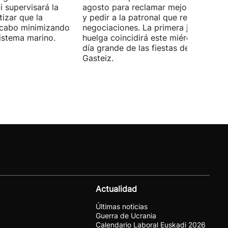
 supervisará la
agosto para reclamar mejoras labora
izar que la
y pedir a la patronal que retome las
a cabo minimizando
negociaciones. La primera jornada de
istema marino.
huelga coincidirá este miércoles con 
día grande de las fiestas de Vitoria-
Gasteiz.
Actualidad
Últimas noticias
Guerra de Ucrania
Calendario Laboral Euskadi 2026