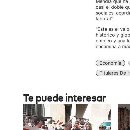
Mendia que ha a
casi el doble q
sociales, acord
laboral".
"Este es el val
histórico y glo
empleo y una le
encamina a máxi
Economía
Titulares De 
Te puede interesar