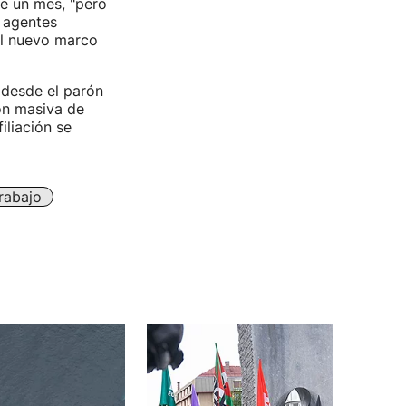
e un mes, "pero
 agentes
el nuevo marco
 desde el parón
ión masiva de
iliación se
rabajo