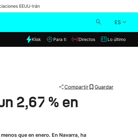
iaciones EEUU-Irán
ES
dia
Klisk
Para ti
Directos
Lo último
Klisk
Directos
Para ti
Compartir
Guardar
 un 2,67 % en
Lo último
 menos que en enero. En Navarra, ha