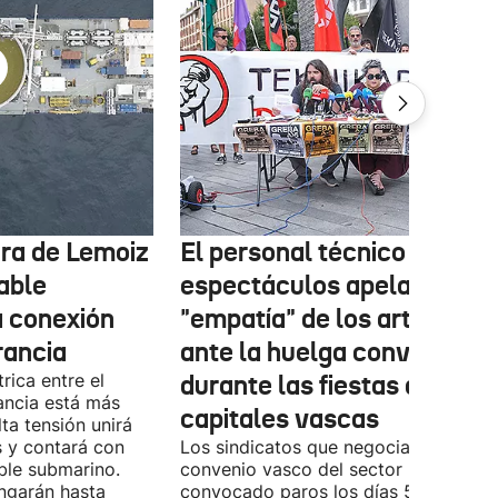
tura de Lemoiz
El personal técnico de
cable
espectáculos apela a la
a conexión
"empatía" de los artistas
rancia
ante la huelga convocada
rica entre el
durante las fiestas de las
ancia está más
capitales vascas
lta tensión unirá
 y contará con
Los sindicatos que negocian el prime
ble submarino.
convenio vasco del sector han
ongarán hasta
convocado paros los días 5, 14 y 26 