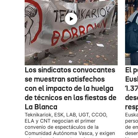
Los sindicatos convocantes
El p
se muestran satisfechos
Eus
con el impacto de la huelga
1.3
de técnicos en las fiestas de
des
La Blanca
res
Teknikariok, ESK, LAB, UGT, CCOO,
Euska
ELA y CNT negocian el primer
perso
convenio de espectáculos de la
de em
Comunidad Autónoma Vasca, y exigen
desem