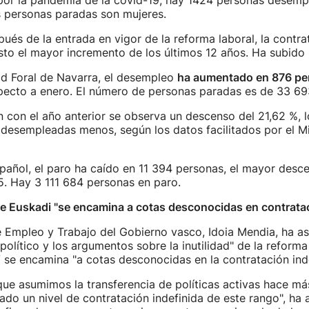
por la pandemia de la covid-19, hay 1424 personas desem
s personas paradas son mujeres.
és de la entrada en vigor de la reforma laboral, la contra
isto el mayor incremento de los últimos 12 años. Ha subido 
d Foral de Navarra, el desempleo
ha aumentado en 876 pe
ecto a enero. El número de personas paradas es de 33 69
con el año anterior se observa un descenso del 21,62 %, lo
desempleadas menos, según los datos facilitados por el Mi
pañol, el paro ha caído en 11 394 personas, el mayor desc
. Hay 3 111 684 personas en paro.
e Euskadi "se encamina a cotas desconocidas en contratac
e Empleo y Trabajo del Gobierno vasco, Idoia Mendia, ha a
 político y los argumentos sobre la inutilidad" de la reforma
 se encamina "a cotas desconocidas en la contratación inde
ue asumimos la transferencia de políticas activas hace má
ado un nivel de contratación indefinida de este rango", ha