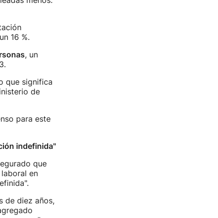
pleadas menos.
tación
un 16 %.
rsonas
, un
3.
 que significa
nisterio de
enso para este
ión indefinida"
segurado que
 laboral en
finida".
s de diez años,
 agregado