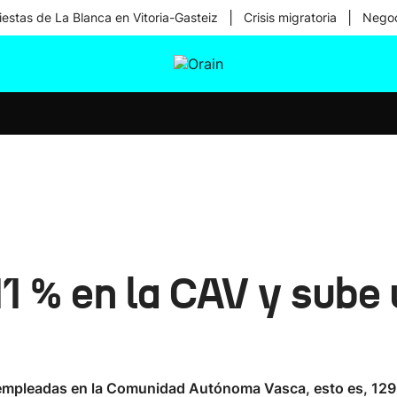
|
|
iestas de La Blanca en Vitoria-Gasteiz
Crisis migratoria
Negoc
tura
Ikusmiran
Egural
Salud
Tecnología
,11 % en la CAV y sube
sempleadas en la Comunidad Autónoma Vasca, esto es, 129