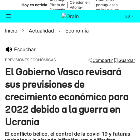
Celedón en
|
|
Hoy es noticia
Pirata de
portuguesas
Vitoria-
Donostia
en las playas
Gasteiz
ES
Inicio
Actualidad
Economía
Actualidad
Buscador
Política
Escuchar
PREVISIONES ECONÓMICAS
Compartir
Guardar
Cultura
El Gobierno Vasco revisará
sus previsiones de
Ikusmiran
crecimiento económico para
Eguraldia
2022 debido a la guerra en
Ucrania
El conflicto bélico, el control de la covid-19 y futuras