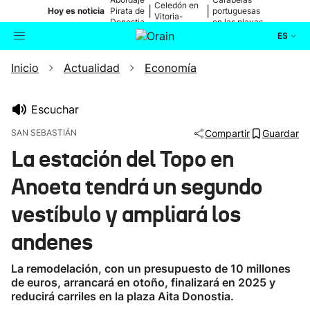
Celedón en
|
|
Hoy es noticia
Pirata de
portuguesas
Vitoria-
Donostia
en las playas
Gasteiz
ES
Inicio
Actualidad
Economía
Actualidad
Buscador
Política
Escuchar
SAN SEBASTIÁN
Compartir
Guardar
Cultura
La estación del Topo en
Anoeta tendrá un segundo
Ikusmiran
vestíbulo y ampliará los
Eguraldia
andenes
La remodelación, con un presupuesto de 10 millones
de euros, arrancará en otoño, finalizará en 2025 y
reducirá carriles en la plaza Aita Donostia.