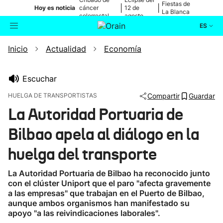
Fiestas de
|
|
Hoy es noticia
cáncer
12 de
La Blanca
colorrectal
agosto
ES
Inicio
Actualidad
Economía
Actualidad
Buscador
Política
Escuchar
HUELGA DE TRANSPORTISTAS
Compartir
Guardar
Cultura
La Autoridad Portuaria de
Bilbao apela al diálogo en la
Ikusmiran
huelga del transporte
Eguraldia
La Autoridad Portuaria de Bilbao ha reconocido junto
con el clúster Uniport que el paro "afecta gravemente
a las empresas" que trabajan en el Puerto de Bilbao,
aunque ambos organismos han manifestado su
apoyo "a las reivindicaciones laborales".