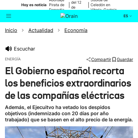
del 12
|
|
Hoy es noticia
Pirata de
Celedón en
de
Donostia
Vitoria-Gasteiz
agosto
ES
Inicio
Actualidad
Economía
Actualidad
Buscador
Política
Escuchar
ENERGÍA
Compartir
Guardar
Cultura
El Gobierno español recorta
los beneficios extraordinarios
Ikusmiran
de las compañías eléctricas
Eguraldia
Además, el Ejecuitvo ha vetado los despidos
objetivos (indemnizado con 20 días por año
trabajado) que se basen en el alto precio de la energía.