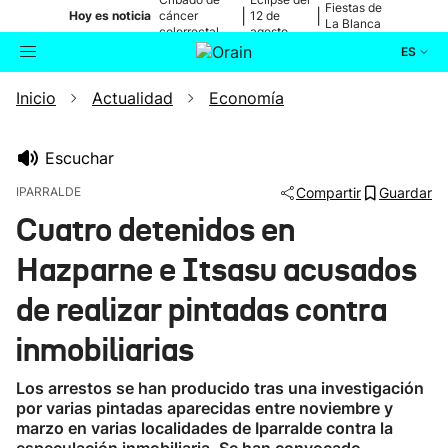
Fiestas de
|
|
Hoy es noticia
cáncer
12 de
La Blanca
colorrectal
agosto
ES
Inicio
Actualidad
Economía
Actualidad
Buscador
Política
Escuchar
IPARRALDE
Compartir
Guardar
Cultura
Cuatro detenidos en
Hazparne e Itsasu acusados
Ikusmiran
de realizar pintadas contra
Eguraldia
inmobiliarias
Los arrestos se han producido tras una investigación
por varias pintadas aparecidas entre noviembre y
marzo en varias localidades de Iparralde contra la