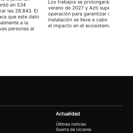
Los trabajos se prolongarán hasta
entó en 534
verano de 2027 y Azti supervisará la
ar las 28.843. El
operación para garantizar que la
aca que este dato
instalación se lleve a cabo minimizan
palmente a la
el impacto en el ecosistema marino.
vas personas al
Actualidad
Últimas noticias
Guerra de Ucrania