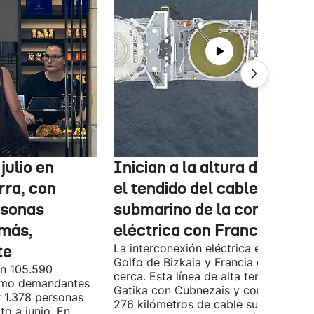
julio en
Inician a la altura de Lemo
rra, con
el tendido del cable
rsonas
submarino de la conexión
más,
eléctrica con Francia
te
La interconexión eléctrica entre el
Golfo de Bizkaia y Francia está más
on 105.590
cerca. Esta línea de alta tensión unirá
como demandantes
Gatika con Cubnezais y contará con
 1.378 personas
276 kilómetros de cable submarino.
o a junio. En