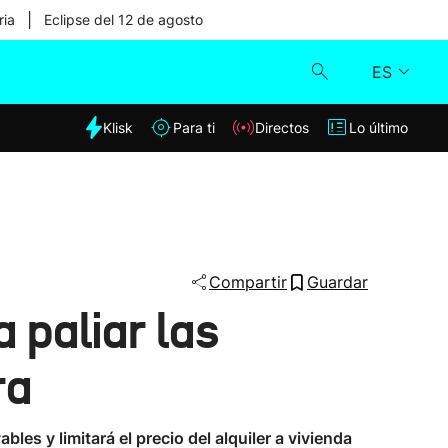
|
ria
Eclipse del 12 de agosto
ES
dia
Klisk
Para ti
Directos
Lo último
Klisk
Directos
Para ti
Compartir
Guardar
 paliar las
Lo último
ra
les y limitará el precio del alquiler a vivienda