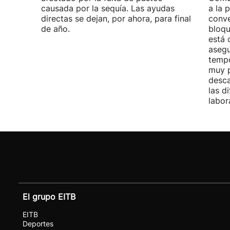
causada por la sequía. Las ayudas
a la 
directas se dejan, por ahora, para final
conve
de año.
bloqu
está 
asegu
tempo
muy p
desca
las d
labor
El grupo EITB
EITB
Deportes