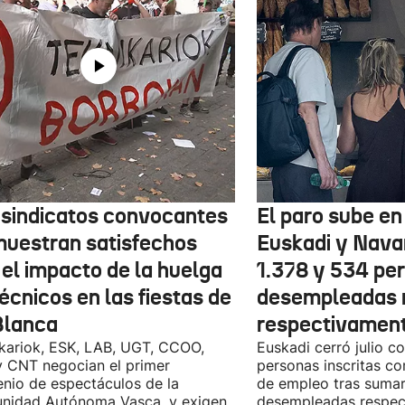
 sindicatos convocantes
El paro sube en 
muestran satisfechos
Euskadi y Nava
 el impacto de la huelga
1.378 y 534 pe
écnicos en las fiestas de
desempleadas 
Blanca
respectivamen
kariok, ESK, LAB, UGT, CCOO,
Euskadi cerró julio c
 CNT negocian el primer
personas inscritas 
nio de espectáculos de la
de empleo tras sumar
nidad Autónoma Vasca, y exigen
desempleadas respect