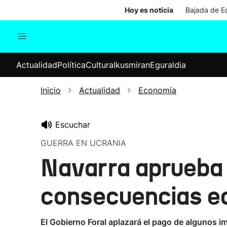
Hoy es noticia
Bajada de Ed
Actualidad
Política
Cul
Actualidad
Política
Cultura
Ikusmiran
Eguraldia
Sociedad
Elecciones
Economía
Inicio
Actualidad
Economía
Internacional
Escuchar
GUERRA EN UCRANIA
Navarra aprueba m
consecuencias ec
El Gobierno Foral aplazará el pago de algunos imp