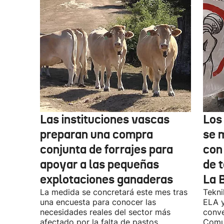
Las instituciones vascas
Los
preparan una compra
se 
conjunta de forrajes para
con
apoyar a las pequeñas
de t
explotaciones ganaderas
La 
La medida se concretará este mes tras
Tekni
una encuesta para conocer las
ELA y
necesidades reales del sector más
conve
afectado por la falta de pastos
Comu