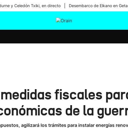
|
urne y Celedón Txiki, en directo
Desembarco de Elkano en Geta
tura
Ikusmiran
Egural
Salud
Tecnología
edidas fiscales para
onómicas de la guer
uestos, agilizará los trámites para instalar energías renovab