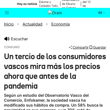
Edurne y
del 12
|
|
Hoy es noticia
de Elkano
Celedón Txiki,
de
en Getaria
en directo
agosto
ES
Inicio
Actualidad
Economía
Actualidad
Buscador
Política
Escuchar
CONSUMO
Compartir
Guardar
Cultura
Un tercio de los consumidores
vascos mira más los precios
Ikusmiran
ahora que antes de la
Eguraldia
pandemia
Según un estudio del Observatorio Vasco del
Comercio, Enfokamer, la sociedad vasca ha
modificado sus hábitos de compra. Un 58% busca la