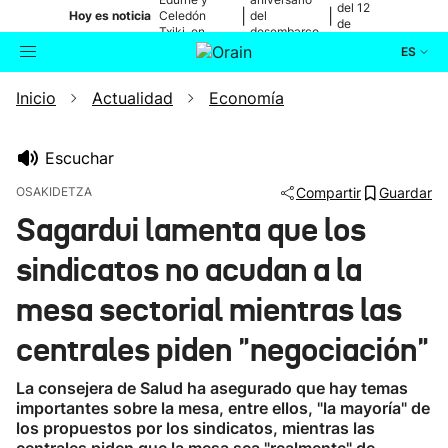
del 12
|
|
Hoy es noticia
Celedón
del
de
Txiki, en
desembarco
agosto
directo
de Elkano
ES
Inicio
Actualidad
Economía
Actualidad
Buscador
Política
Escuchar
OSAKIDETZA
Compartir
Guardar
Cultura
Sagardui lamenta que los
sindicatos no acudan a la
Ikusmiran
mesa sectorial mientras las
Eguraldia
centrales piden "negociación"
La consejera de Salud ha asegurado que hay temas
importantes sobre la mesa, entre ellos, "la mayoría" de
los propuestos por los sindicatos, mientras las