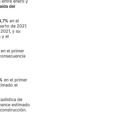
 entre enero y
aída del
3,7%
en el
uarto de 2021.
 2021, y su
 y el
 en el primer
 consecuencia
5%
en el primer
imado el
stadística de
avance estimado
 construcción.