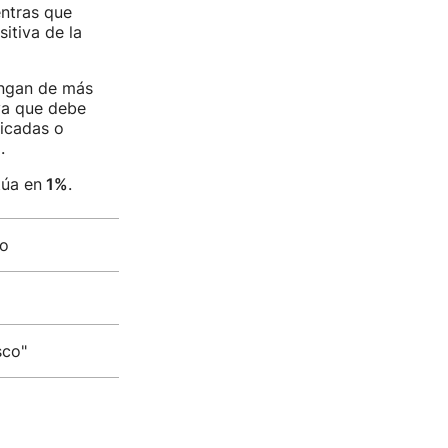
entras que
itiva de la
ongan de más
ya que debe
ficadas o
.
túa en
1%
.
zo
sco"