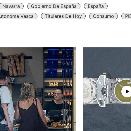
Navarra
Gobierno De España
España
utonóma Vasca
Titulares De Hoy
Consumo
PI