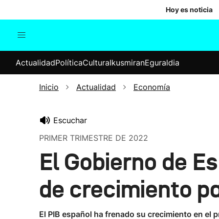
Hoy es noticia
Actualidad
Política
Cul
Actualidad
Política
Cultura
Ikusmiran
Eguraldia
Sociedad
Elecciones
Economía
Inicio
Actualidad
Economía
Internacional
Escuchar
PRIMER TRIMESTRE DE 2022
El Gobierno de Es
de crecimiento p
El PIB español ha frenado su crecimiento en el p