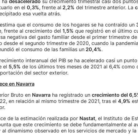
l
ha
desacelerado
su crecimiento trimestral casi dos puntos
tuarlo en el
0,3%
, frente al
2,2%
del trimestre anterior. La
c
cipitado esa vuelta atrás.
estima que el consumo de los hogares se ha contraído un
e, frente al crecimiento del
1,5%
que registró en el último c
asa negativa del gasto familiar desde el primer trimestre de
 desde el segundo trimestre de 2020, cuando la pandemia
undió el consumo de las familias un
20,4%
.
recimiento interanual del PIB se ha acelerado casi un punto
e el
5,5%
de los últimos tres meses de 2021 al 6,4% como
ortación del sector exterior.
ece en Navarra
erior Bruto en
Navarra
ha registrado un
crecimiento del 6,
22, en relación al mismo trimestre de 2021, tras el
4,9%
est
or.
ce de la estimación realizada por
Nastat
, el Instituto de E
punta que este crecimiento se debe fundamentalmente al 
 y al dinamismo observado en los servicios de mercado y la