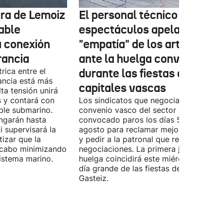
tura de Lemoiz
El personal técnico de
cable
espectáculos apela a la
a conexión
"empatía" de los artistas
rancia
ante la huelga convocada
rica entre el
durante las fiestas de las
ancia está más
capitales vascas
lta tensión unirá
 y contará con
Los sindicatos que negocian el prime
ble submarino.
convenio vasco del sector han
ongarán hasta
convocado paros los días 5, 14 y 26 
 supervisará la
agosto para reclamar mejoras labora
izar que la
y pedir a la patronal que retome las
a cabo minimizando
negociaciones. La primera jornada de
istema marino.
huelga coincidirá este miércoles con 
día grande de las fiestas de Vitoria-
Gasteiz.