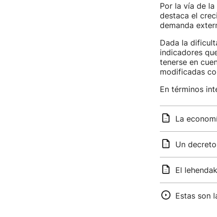
Por la vía de l
destaca el crec
demanda exter
Dada la dificu
indicadores qu
tenerse en cuen
modificadas co
En términos int
La economí
Un decreto 
El lehendak
Estas son l