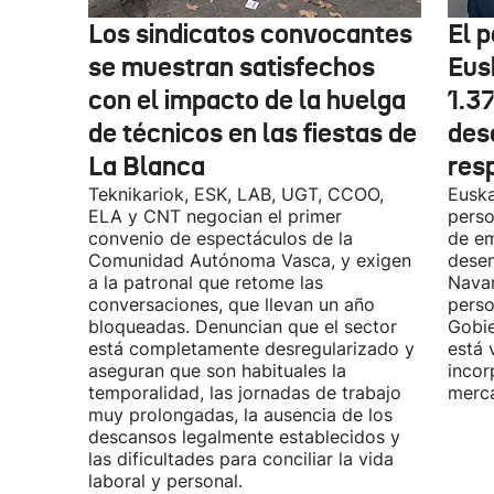
Los sindicatos convocantes
El p
se muestran satisfechos
Eus
con el impacto de la huelga
1.3
de técnicos en las fiestas de
des
La Blanca
res
Teknikariok, ESK, LAB, UGT, CCOO,
Euska
ELA y CNT negocian el primer
perso
convenio de espectáculos de la
de em
Comunidad Autónoma Vasca, y exigen
desem
a la patronal que retome las
Navar
conversaciones, que llevan un año
perso
bloqueadas. Denuncian que el sector
Gobie
está completamente desregularizado y
está 
aseguran que son habituales la
incor
temporalidad, las jornadas de trabajo
merca
muy prolongadas, la ausencia de los
descansos legalmente establecidos y
las dificultades para conciliar la vida
laboral y personal.