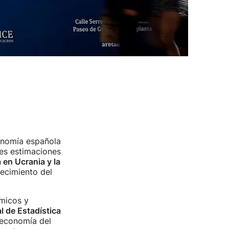
onomía española
es estimaciones
 en Ucrania y la
recimiento del
ómicos y
l de Estadística
 economía del