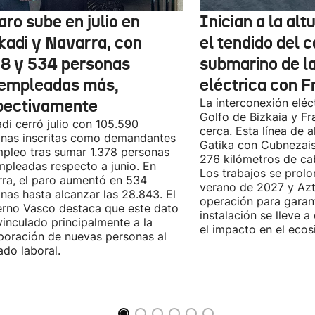
aro sube en julio en
Inician a la al
kadi y Navarra, con
el tendido del 
78 y 534 personas
submarino de l
empleadas más,
eléctrica con F
pectivamente
La interconexión eléct
Golfo de Bizkaia y Fr
di cerró julio con 105.590
cerca. Esta línea de a
nas inscritas como demandantes
Gatika con Cubnezais
pleo tras sumar 1.378 personas
276 kilómetros de ca
pleadas respecto a junio. En
Los trabajos se prol
ra, el paro aumentó en 534
verano de 2027 y Azti
nas hasta alcanzar las 28.843. El
operación para garant
rno Vasco destaca que este dato
instalación se lleve 
vinculado principalmente a la
el impacto en el ecos
poración de nuevas personas al
do laboral.