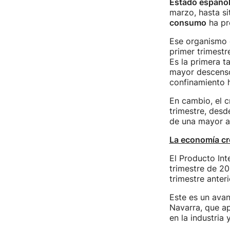
Estado españo
marzo, hasta si
consumo
ha pre
Ese organismo 
primer trimestr
Es la primera t
mayor descenso
confinamiento h
En cambio, el c
trimestre, desd
de una mayor ap
La economía cr
El Producto Int
trimestre de 20
trimestre anteri
Este es un avan
Navarra, que a
en la industria