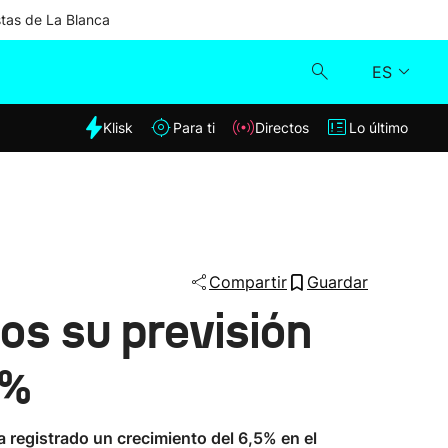
stas de La Blanca
ES
dia
Klisk
Para ti
Directos
Lo último
Klisk
Directos
Para ti
Compartir
Guardar
os su previsión
Lo último
3%
a registrado un crecimiento del 6,5% en el