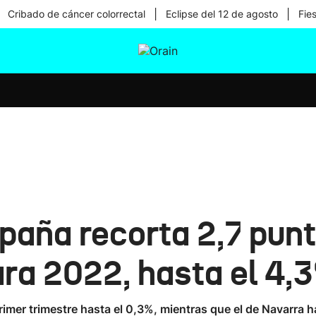
|
|
Cribado de cáncer colorrectal
Eclipse del 12 de agosto
Fie
tura
Ikusmiran
Egural
Salud
Tecnología
paña recorta 2,7 punt
ara 2022, hasta el 4,
rimer trimestre hasta el 0,3%, mientras que el de Navarra h