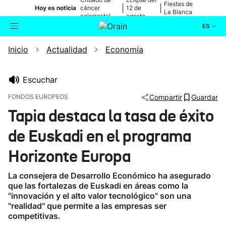
Fiestas de
|
|
Hoy es noticia
cáncer
12 de
La Blanca
colorrectal
agosto
ES
Inicio
Actualidad
Economía
Actualidad
Buscador
Política
Escuchar
FONDOS EUROPEOS
Compartir
Guardar
Cultura
Tapia destaca la tasa de éxito
de Euskadi en el programa
Ikusmiran
Horizonte Europa
Eguraldia
La consejera de Desarrollo Económico ha asegurado
que las fortalezas de Euskadi en áreas como la
"innovación y el alto valor tecnológico" son una
"realidad" que permite a las empresas ser
competitivas.