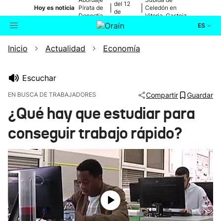
del 12
|
|
Hoy es noticia
Pirata de
Celedón en
de
Donostia
Vitoria-Gasteiz
agosto
ES
Inicio
Actualidad
Economía
Actualidad
Buscador
Política
Escuchar
EN BUSCA DE TRABAJADORES
Compartir
Guardar
Cultura
¿Qué hay que estudiar para
conseguir trabajo rápido?
Ikusmiran
Eguraldia